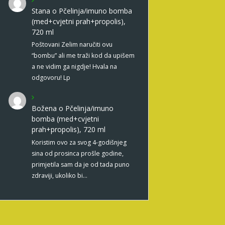
Stana
o
Pčelinja/imuno bomba
(med+cvjetni prah+propolis),
720 ml
Poštovani Zelim naručiti ovu
“bombu” ali me traži kod da upišem
a ne vidim ga nigdje! Hvala na
odgovoru! Lp
Božena
o
Pčelinja/imuno
bomba (med+cvjetni
prah+propolis), 720 ml
Koristim ovo za svog 4-godišnjeg
sina od prosinca prošle godine,
primjetila sam da je od tada puno
zdraviji, ukoliko bi…