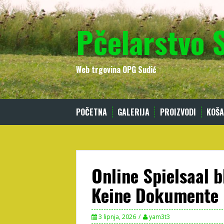
Skip
to
Pčelarstvo 
content
Web trgovina OPG Sudić
POČETNA
GALERIJA
PROIZVODI
KOŠA
Online Spielsaal 
Keine Dokumente 
3 lipnja, 2026
yam3t3