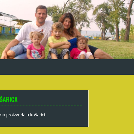
ŠARICA
a proizvoda u košarici.