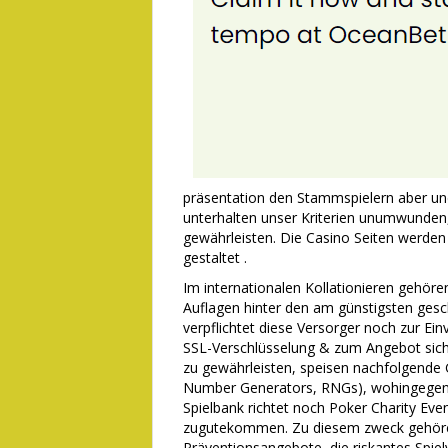
präsentation den Stammspielern aber und
unterhalten unser Kriterien unumwunden,
gewährleisten. Die Casino Seiten werde
gestaltet .
Im internationalen Kollationieren gehöre
Auflagen hinter den am günstigsten gesc
verpflichtet diese Versorger noch zur E
SSL-Verschlüsselung & zum Angebot siche
zu gewährleisten, speisen nachfolgende
Number Generators, RNGs), wohingegen 
Spielbank richtet noch Poker Charity Even
zugutekommen. Zu diesem zweck gehören
Präventionsangebote, die riskantes Spiel