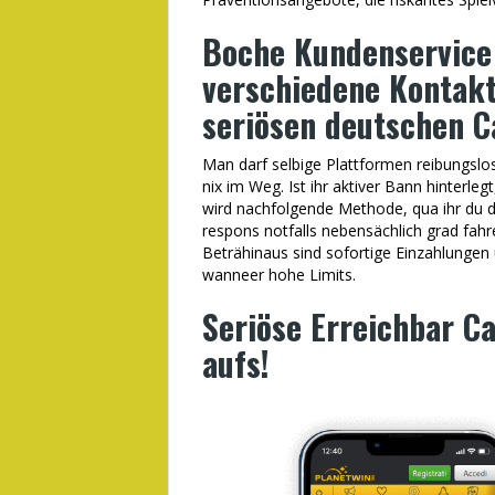
Boche Kundenservice
verschiedene Kontak
seriösen deutschen C
Man darf selbige Plattformen reibungslo
nix im Weg. Ist ihr aktiver Bann hinterlegt,
wird nachfolgende Methode, qua ihr du 
respons notfalls nebensächlich grad fahre
Beträhinaus sind sofortige Einzahlungen 
wanneer hohe Limits.
Seriöse Erreichbar C
aufs!