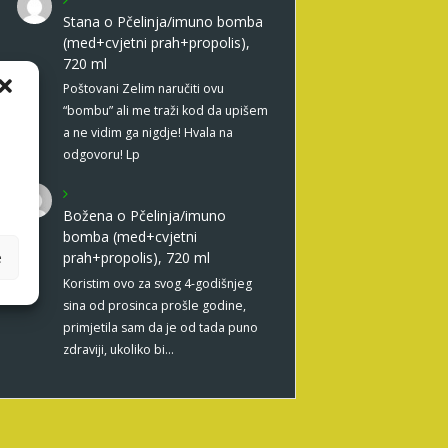
Stana
o
Pčelinja/imuno bomba
(med+cvjetni prah+propolis),
720 ml
Poštovani Zelim naručiti ovu
“bombu” ali me traži kod da upišem
a ne vidim ga nigdje! Hvala na
odgovoru! Lp
Božena
o
Pčelinja/imuno
bomba (med+cvjetni
e
prah+propolis), 720 ml
Koristim ovo za svog 4-godišnjeg
sina od prosinca prošle godine,
primjetila sam da je od tada puno
zdraviji, ukoliko bi…