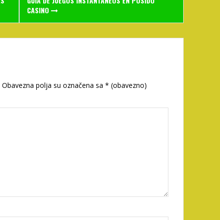
AS
GUÍA DE JUEGOS INSTANTÁNEOS EN POSIDO
CASINO
Obavezna polja su označena sa
* (obavezno)