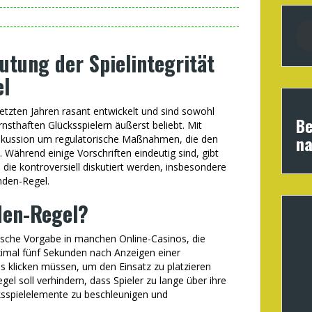
utung der Spielintegrität
el
letzten Jahren rasant entwickelt und sind sowohl
Be
rnsthaften Glücksspielern äußerst beliebt. Mit
na
iskussion um regulatorische Maßnahmen, die den
. Während einige Vorschriften eindeutig sind, gibt
ie kontroversiell diskutiert werden, insbesondere
nden-Regel
.
den-Regel?
nische Vorgabe in manchen Online-Casinos, die
ximal fünf Sekunden nach Anzeigen einer
 klicken müssen, um den Einsatz zu platzieren
el soll verhindern, dass Spieler zu lange über ihre
sspielelemente zu beschleunigen und