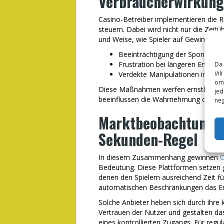
Verbraucherwirkun
Casino-Betreiber implementieren die Re
steuern. Dabei wird nicht nur die Zeit
und Weise, wie Spieler auf Gewinnchanc
Beeinträchtigung der Spontaneit
Frustration bei längeren Entsch
Da 
i/i
Verdekte Manipulationen im Spie
omo
Diese Maßnahmen werfen ernsthafte Fr
jed
beeinflussen die Wahrnehmung der Spie
neg
Marktbeobachtung: 
Sekunden-Regel
In diesem Zusammenhang gewinnen
C
Bedeutung. Diese Plattformen setzen g
denen den Spielern ausreichend Zeit f
automatischen Beschränkungen das Erl
Solche Anbieter heben sich durch ihre 
Vertrauen der Nutzer und gestalten das
eines kontrollierten Zugangs. Für regul