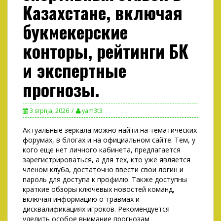
Казахстане, включая
букмекерские
конторы, рейтинги БК
и экспертные
прогнозы.
3 srpnja, 2026
yam3t3
Актуальные зеркала можно найти на тематических
форумах, в блогах и на официальном сайте. Тем, у
кого еще нет личного кабинета, предлагается
зарегистрироваться, а для тех, кто уже является
членом клуба, достаточно ввести свои логин и
пароль для доступа к профилю. Также доступны
краткие обзоры ключевых новостей команд,
включая информацию о травмах и
дисквалификациях игроков.
Рекомендуется
уделить особое внимание прогнозам