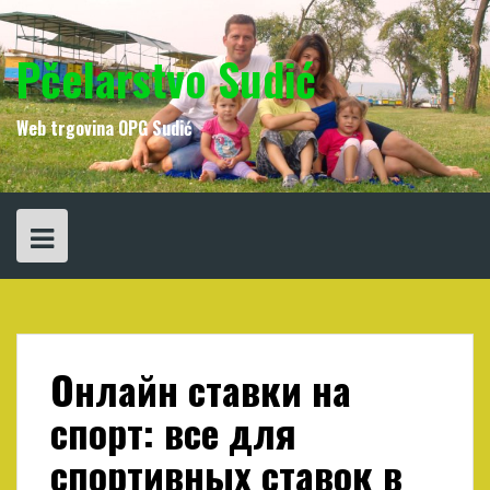
Skip
to
content
Pčelarstvo Sudić
Web trgovina OPG Sudić
Онлайн ставки на
спорт: все для
спортивных ставок в