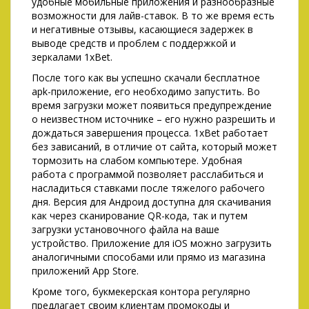
удобные мобильные приложения и разнообразные
возможности для лайв-ставок. В то же время есть
и негативные отзывы, касающиеся задержек в
выводе средств и проблем с поддержкой и
зеркалами 1xBet.
После того как вы успешно скачали бесплатное
apk-приложение, его необходимо запустить. Во
время загрузки может появиться предупреждение
о неизвестном источнике – его нужно разрешить и
дождаться завершения процесса. 1xBet работает
без зависаний, в отличие от сайта, который может
тормозить на слабом компьютере. Удобная
работа с программой позволяет расслабиться и
насладиться ставками после тяжелого рабочего
дня. Версия для Андроид доступна для скачивания
как через сканирование QR-кода, так и путем
загрузки установочного файла на ваше
устройство. Приложение для iOS можно загрузить
аналогичными способами или прямо из магазина
приложений App Store.
Кроме того, букмекерская контора регулярно
предлагает своим клиентам промокоды и