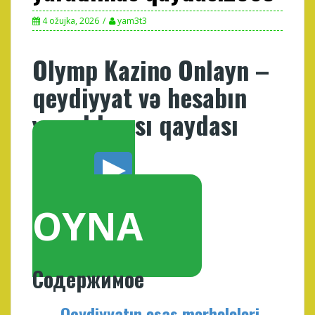
4 ožujka, 2026
yam3t3
Olymp Kazino Onlayn –
qeydiyyat və hesabın
yaradılması qaydası
OYNA
Содержимое
Qeydiyyatın əsas mərhələləri