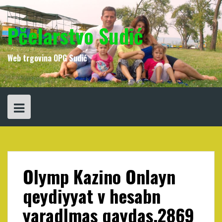
Skip
to
content
Pčelarstvo Sudić
Web trgovina OPG Sudić
Olymp Kazino Onlayn
qeydiyyat v hesabn
yaradlmas qaydas.2869