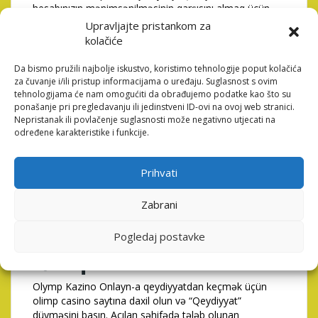
hesabınızın mənimsənilməsinin qarşısını almaq üçün
əhəmiyyətlidir. Hesabınızı yaradandan sonra, Olymp
Upravljajte pristankom za
Casino sizə bir sıra bonus və təkliflər təqdim edəcək,
kolačiće
hansı ki, sizə daha çox oyun və qazanma fürsəti
verəcək.
Da bismo pružili najbolje iskustvo, koristimo tehnologije poput kolačića
za čuvanje i/ili pristup informacijama o uređaju. Suglasnost s ovim
Təsdiq prosesi
tehnologijama će nam omogućiti da obrađujemo podatke kao što su
ponašanje pri pregledavanju ili jedinstveni ID-ovi na ovoj web stranici.
Qeydiyyatdan sonra, sizə hesabınızı təsdiq etmək üçün
Nepristanak ili povlačenje suglasnosti može negativno utjecati na
određene karakteristike i funkcije.
bir e-poçt göndəriləcək. Bu e-poçtu açaraq, hesabınızı
təsdiq etməklə, siz Olimp Casino Azerbaijanın təklif
etdiyi bütün xidmətlərdən və oyunlardan istifadə edə
Prihvati
biləcəksiniz. Təsdiq prosesi, sizə daha etibarlı və
təhlükəsiz bir oyun təcrübəsi təmin etmək üçün
vacibdir.
Zabrani
Hesabın yaradılması və
Pogledaj postavke
təsdiqi
Olymp Kazino Onlayn-a qeydiyyatdan keçmək üçün
olimp casino saytına daxil olun və “Qeydiyyat”
düyməsini basın. Açılan səhifədə tələb olunan