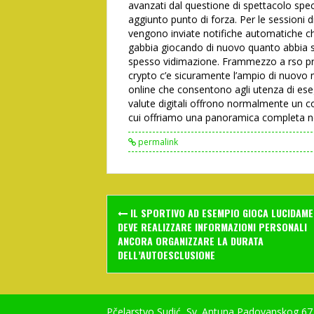
avanzati dal questione di spettacolo spe
aggiunto punto di forza. Per le sessioni di
vengono inviate notifiche automatiche ch
gabbia giocando di nuovo quanto abbia 
spesso vidimazione. Frammezzo a rso prin
crypto c’e sicuramente l’ampio di nuovo mu
online che consentono agli utenza di ese
valute digitali offrono normalmente un c
cui offriamo una panoramica completa nel
permalink
Post
IL SPORTIVO AD ESEMPIO GIOCA LUCIDAM
navigation
DEVE REALIZZARE INFORMAZIONI PERSONALI
ANCORA ORGANIZZARE LA DURATA
DELL’AUTOESCLUSIONE
Pčelarstvo Sudić, Sv. Antuna Padovanskog 67,