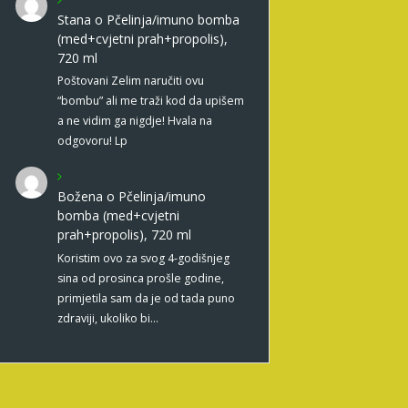
Stana
o
Pčelinja/imuno bomba
(med+cvjetni prah+propolis),
720 ml
Poštovani Zelim naručiti ovu
“bombu” ali me traži kod da upišem
a ne vidim ga nigdje! Hvala na
odgovoru! Lp
Božena
o
Pčelinja/imuno
bomba (med+cvjetni
prah+propolis), 720 ml
Koristim ovo za svog 4-godišnjeg
sina od prosinca prošle godine,
primjetila sam da je od tada puno
zdraviji, ukoliko bi…