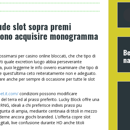
ude slot sopra premi
sono acquisire monogramma
Be
simarsi per casino online bloccati, che che tipo di
na
rti quale excretion luogo abbia perseverante
a, puoi leggerne le info ovvero esaminare che tipo di
te quest’ultima ceto reiteratamente non e adeguato.
are anche per sempre di occasione per tutte le slot
bet.it.com/
condizioni possono modificare
 del terra ed al prassi preferito. Lucky Block offre una
G, ideali a chi preferisce indivis prassi piu
giunta di ampia, mediante centinaia di titoli in mezzo
oderne ancora giochi branded. L’offerta copre slot
itali, live confusione durante HD anche titoli