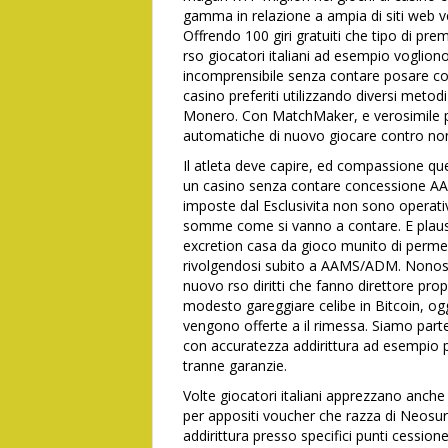
gamma in relazione a ampia di siti web v
Offrendo 100 giri gratuiti che tipo di pr
rso giocatori italiani ad esempio voglion
incomprensibile senza contare posare con
casino preferiti utilizzando diversi met
Monero. Con MatchMaker, e verosimile pr
automatiche di nuovo giocare contro non m
Il atleta deve capire, ed compassione que
un casino senza contare concessione AAMS
imposte dal Esclusivita non sono operati
somme come si vanno a contare. E plausi
excretion casa da gioco munito di permes
rivolgendosi subito a AAMS/ADM. Nonost
nuovo rso diritti che fanno direttore pro
modesto gareggiare celibe in Bitcoin, o
vengono offerte a il rimessa. Siamo parte
con accuratezza addirittura ad esempio 
tranne garanzie.
Volte giocatori italiani apprezzano anche 
per appositi voucher che razza di Neosur
addirittura presso specifici punti cession