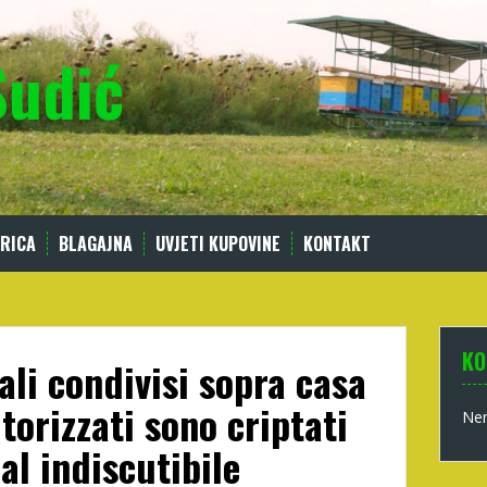
Sudić
RICA
BLAGAJNA
UVJETI KUPOVINE
KONTAKT
KO
ali condivisi sopra casa
torizzati sono criptati
Nem
al indiscutibile