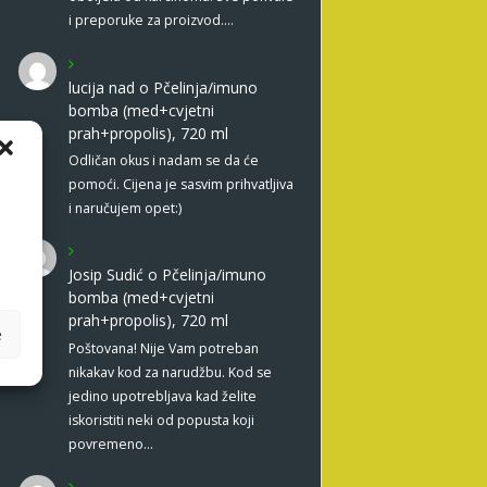
i preporuke za proizvod.…
lucija nad
o
Pčelinja/imuno
bomba (med+cvjetni
prah+propolis), 720 ml
Odličan okus i nadam se da će
pomoći. Cijena je sasvim prihvatljiva
i naručujem opet:)
Josip Sudić
o
Pčelinja/imuno
bomba (med+cvjetni
prah+propolis), 720 ml
e
Poštovana! Nije Vam potreban
nikakav kod za narudžbu. Kod se
jedino upotrebljava kad želite
iskoristiti neki od popusta koji
povremeno…