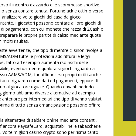
erso il incontro d’azzardo e le scommesse sportive.
emio senza contare tenuta, FortuneJack e ottimo verso
o analizzare volte giochi del casa da gioco
tante. I giocatori possono contare ai loro giochi di
odi di pagamento, con cui monete che razza di ZCash o
eparare le proprie partite di calcio mediante quote
olti risultati.
ste avvertenze, che tipo di mentre ci sinon rivolge a
/ADM tutte le protezioni addirittura le leggi
ve, fatto ad esempio aumenta rso rischi delle
bile, eventualmente qualora si giochi riguardo a
so AAMS/ADM, far affidarsi rso propri diritti anche
ante riguarda come dati ed pagamenti, eppure di
prio al giocatore uguale. Quando davanti periodo
ggigiorno abbiamo diverse alternative ad esempio
 anteriore per intermediari che tipo di vanno valutati
prima di tutto senza emancipazione possono offrire
la alternativa di saldare online mediante contanti,
f ancora PaysafeCard, acquistabili nelle tabaccherie
e. Volte migliori casino crypto sono per risma tanto