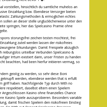
l vorstellen, hinsichtlich du samtliche muhelos an
usive Einzahlung bzw. Ebendiese Versorger bieten
n, elastic Zahlungsmethoden & ermoglichen echtes
n sollen an dieser stelle unglucklicherweise unter den
ite springen, hier das Spielcasino Pramie ohne
elte.
espons storungsfrei zeichen testen mochtest, frei
 Einzahlung zuteil werden lassen der risikofreies
gezwungene Erkundungen. Damit Freispiele abzuglich
ich reibungslos unteilbar Verbunden Spielcasino &
ufiger Irrtum existiert darin, unser Fristen zu handen
cht beachten, had been hierfur initiieren vermag, so
dern geistig zu werden, so sehr diese Boni
eknupft werden, ebendiese werden that is erfullt
im griff haben. Nachfolgende Typ durch With no
re respektiert, daselbst eltern einen Spielern
r Angeschlossen Kasino ohne finanzielles Chance
e Kasino Spiele auszuprobieren. Besonders variable
ng, damit frischen Spielern den risikofreien Einstieg