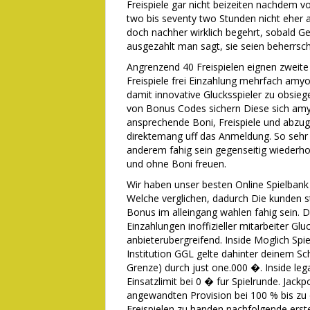
Freispiele gar nicht beizeiten nachdem v
two bis seventy two Stunden nicht eher a
doch nachher wirklich begehrt, sobald G
ausgezahlt man sagt, sie seien beherrsc
Angrenzend 40 Freispielen eignen zweite
Freispiele frei Einzahlung mehrfach amyo
damit innovative Glucksspieler zu obsieg
von Bonus Codes sichern Diese sich amyot
ansprechende Boni, Freispiele und abzu
direktemang uff das Anmeldung. So sehr
anderem fahig sein gegenseitig wiederhol
und ohne Boni freuen.
Wir haben unser besten Online Spielba
Welche verglichen, dadurch Die kunden st
Bonus im alleingang wahlen fahig sein. D
Einzahlungen inoffizieller mitarbeiter Gl
anbieterubergreifend. Inside Moglich Spi
Institution GGL gelte dahinter deinem Sc
Grenze) durch just one.000 �. Inside lega
Einsatzlimit bei 0 � fur Spielrunde. Jack
angewandten Provision bei 100 % bis z
Freispielen zu handen nachfolgende erst