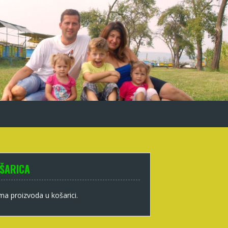
ŠARICA
a proizvoda u košarici.