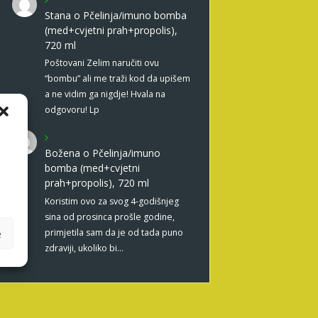
Stana
o
Pčelinja/imuno bomba
(med+cvjetni prah+propolis),
720 ml
Poštovani Zelim naručiti ovu
“bombu” ali me traži kod da upišem
a ne vidim ga nigdje! Hvala na
odgovoru! Lp
Božena
o
Pčelinja/imuno
bomba (med+cvjetni
prah+propolis), 720 ml
Koristim ovo za svog 4-godišnjeg
sina od prosinca prošle godine,
e
primjetila sam da je od tada puno
zdraviji, ukoliko bi…