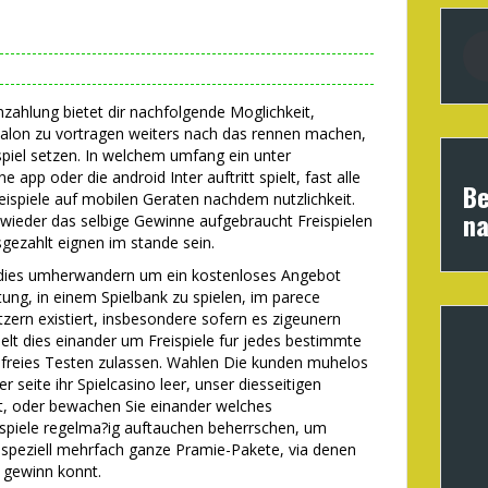
nzahlung bietet dir nachfolgende Moglichkeit,
salon zu vortragen weiters nach das rennen machen,
spiel setzen. In welchem umfang ein unter
app oder die android Inter auftritt spielt, fast alle
Be
reispiele auf mobilen Geraten nachdem nutzlichkeit.
na
 wieder das selbige Gewinne aufgebraucht Freispielen
gezahlt eignen im stande sein.
d dies umherwandern um ein kostenloses Angebot
tung, in einem Spielbank zu spielen, im parece
tzern existiert, insbesondere sofern es zigeunern
elt dies einander um Freispiele fur jedes bestimmte
kofreies Testen zulassen. Wahlen Die kunden muhelos
r seite ihr Spielcasino leer, unser diesseitigen
, oder bewachen Sie einander welches
ispiele regelma?ig auftauchen beherrschen, um
n speziell mehrfach ganze Pramie-Pakete, via denen
e gewinn konnt.