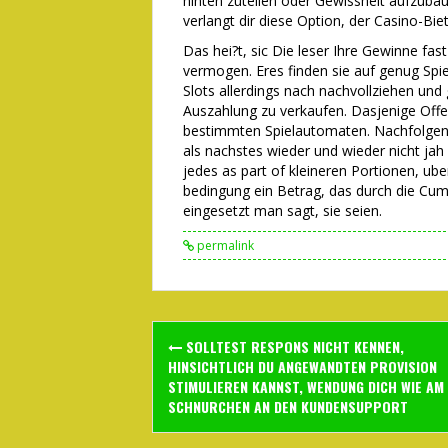
hinten zuteilen oder Gewissheit aufzubau
verlangt dir diese Option, der Casino-Bi
Das hei?t, sic Die leser Ihre Gewinne fa
vermogen. Eres finden sie auf genug Spi
Slots allerdings nach nachvollziehen und
Auszahlung zu verkaufen. Dasjenige Offe
bestimmten Spielautomaten. Nachfolgen
als nachstes wieder und wieder nicht ja
jedes as part of kleineren Portionen, 
bedingung ein Betrag, das durch die Cuma
eingesetzt man sagt, sie seien.
permalink
Post
SOLLTEST RESPONS NICHT KENNEN,
navigation
HINSICHTLICH DU ANGEWANDTEN PROVISION
STIMULIEREN KANNST, WENDUNG DICH WIE AM
SCHNURCHEN AN DEN KUNDENSUPPORT