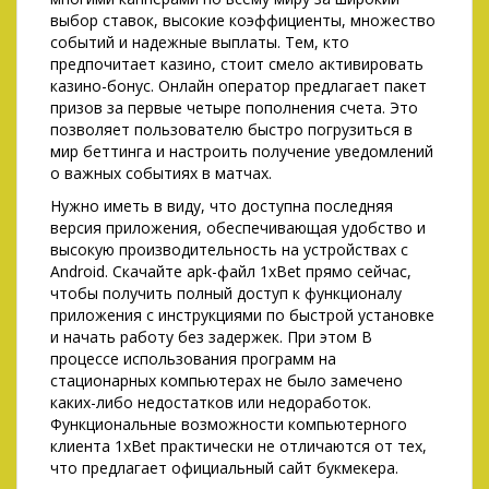
выбор ставок, высокие коэффициенты, множество
событий и надежные выплаты. Тем, кто
предпочитает казино, стоит смело активировать
казино-бонус. Онлайн оператор предлагает пакет
призов за первые четыре пополнения счета. Это
позволяет пользователю быстро погрузиться в
мир беттинга и настроить получение уведомлений
о важных событиях в матчах.
Нужно иметь в виду, что доступна последняя
версия приложения, обеспечивающая удобство и
высокую производительность на устройствах с
Android. Скачайте apk-файл 1xBet прямо сейчас,
чтобы получить полный доступ к функционалу
приложения с инструкциями по быстрой установке
и начать работу без задержек. При этом В
процессе использования программ на
стационарных компьютерах не было замечено
каких-либо недостатков или недоработок.
Функциональные возможности компьютерного
клиента 1xBet практически не отличаются от тех,
что предлагает официальный сайт букмекера.