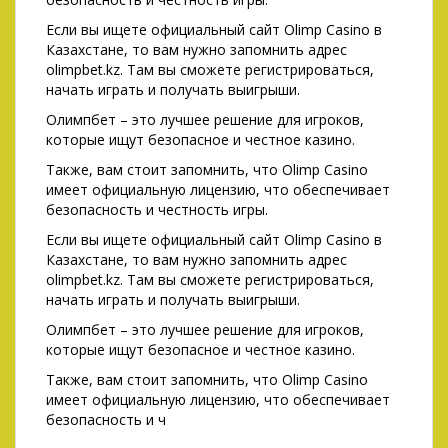
Если вы ищете официальный сайт Olimp Casino в
Казахстане, то вам нужно запомнить адрес
olimpbet.kz. Там вы сможете регистрироваться,
начать играть и получать выигрыши.
Олимпбет – это лучшее решение для игроков,
которые ищут безопасное и честное казино.
Также, вам стоит запомнить, что Olimp Casino
имеет официальную лицензию, что обеспечивает
безопасность и честность игры.
Если вы ищете официальный сайт Olimp Casino в
Казахстане, то вам нужно запомнить адрес
olimpbet.kz. Там вы сможете регистрироваться,
начать играть и получать выигрыши.
Олимпбет – это лучшее решение для игроков,
которые ищут безопасное и честное казино.
Также, вам стоит запомнить, что Olimp Casino
имеет официальную лицензию, что обеспечивает
безопасность и ч