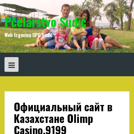
Skip
to
content
Pčelarstvo Sudić
Web trgovina OPG Sudić
Официальный сайт в
Казахстане Olimp
Casino.9199