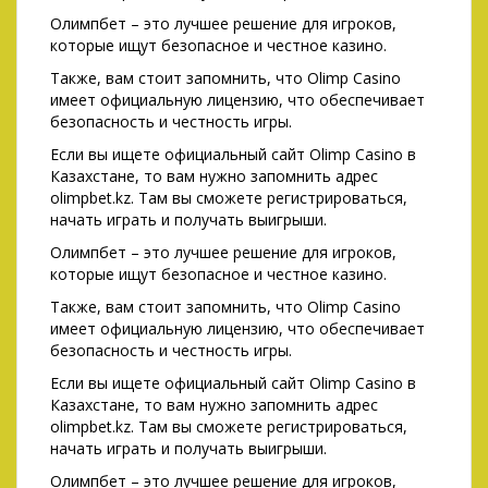
Олимпбет – это лучшее решение для игроков,
которые ищут безопасное и честное казино.
Также, вам стоит запомнить, что Olimp Casino
имеет официальную лицензию, что обеспечивает
безопасность и честность игры.
Если вы ищете официальный сайт Olimp Casino в
Казахстане, то вам нужно запомнить адрес
olimpbet.kz. Там вы сможете регистрироваться,
начать играть и получать выигрыши.
Олимпбет – это лучшее решение для игроков,
которые ищут безопасное и честное казино.
Также, вам стоит запомнить, что Olimp Casino
имеет официальную лицензию, что обеспечивает
безопасность и честность игры.
Если вы ищете официальный сайт Olimp Casino в
Казахстане, то вам нужно запомнить адрес
olimpbet.kz. Там вы сможете регистрироваться,
начать играть и получать выигрыши.
Олимпбет – это лучшее решение для игроков,