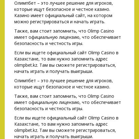
Олимпбет – это лучшее решение для игроков,
которые ищут безопасное и честное казино.
Казино имеет официальный сайт, на котором
можно регистрироваться и начать играть.
Также, вам стоит запомнить, что Olimp Casino
имеет официальную лицензию, что обеспечивает
безопасность и честность игры.
Если вы ищете официальный сайт Olimp Casino в
Казахстане, то вам нужно запомнить адрес
olimpbet.kz. Там вы сможете регистрироваться,
начать играть и получать выигрыши.
Олимпбет – это лучшее решение для игроков,
которые ищут безопасное и честное казино.
Также, вам стоит запомнить, что Olimp Casino
имеет официальную лицензию, что обеспечивает
безопасность и честность игры.
Если вы ищете официальный сайт Olimp Casino в
Казахстане, то вам нужно запомнить адрес
olimpbet.kz. Там вы сможете регистрироваться,
начать играть и получать выигрыши.