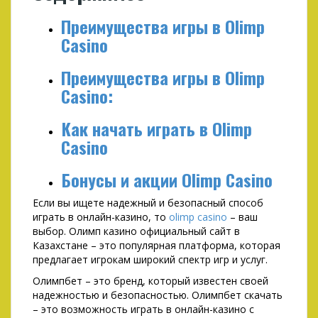
Преимущества игры в Olimp
Casino
Преимущества игры в Olimp
Casino:
Как начать играть в Olimp
Casino
Бонусы и акции Olimp Casino
Если вы ищете надежный и безопасный способ
играть в онлайн-казино, то
olimp casino
– ваш
выбор. Олимп казино официальный сайт в
Казахстане – это популярная платформа, которая
предлагает игрокам широкий спектр игр и услуг.
Олимпбет – это бренд, который известен своей
надежностью и безопасностью. Олимпбет скачать
– это возможность играть в онлайн-казино с