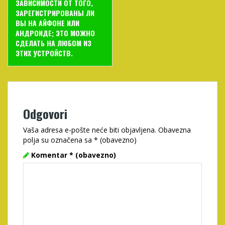
ЗАВИСИМОСТИ ОТ ТОГО,
ЗАРЕГИСТРИРОВАНЫ ЛИ
ВЫ НА АЙФОНЕ ИЛИ
АНДРОИДЕ; ЭТО МОЖНО
СДЕЛАТЬ НА ЛЮБОМ ИЗ
ЭТИХ УСТРОЙСТВ.
Odgovori
Vaša adresa e-pošte neće biti objavljena.
Obavezna
polja su označena sa
* (obavezno)
Komentar
* (obavezno)