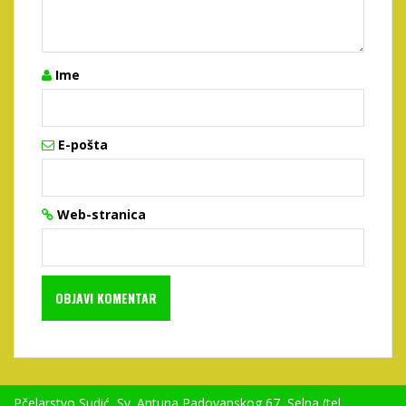
Ime
E-pošta
Web-stranica
Pčelarstvo Sudić, Sv. Antuna Padovanskog 67, Selna (tel.