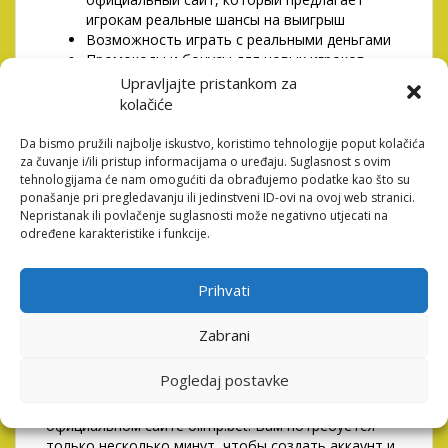
игрокам реальные шансы на выигрыш
Возможность играть с реальными деньгами
Промокоды и бонусы для новых игроков
Многоязычный интерфейс: игроки могут
Upravljajte pristankom za
играть на Олимпбете на русском,
kolačiće
английском, немецком и других языках
Da bismo pružili najbolje iskustvo, koristimo tehnologije poput kolačića
Олимпбет – это лучшее место для игроков,
za čuvanje i/ili pristup informacijama o uređaju. Suglasnost s ovim
которые ищут реальные шансы на выигрыш.
tehnologijama će nam omogućiti da obrađujemo podatke kao što su
Олимпбет – это официальный сайт, который
ponašanje pri pregledavanju ili jedinstveni ID-ovi na ovoj web stranici.
предлагает игрокам широкий спектр игр, включая
Nepristanak ili povlačenje suglasnosti može negativno utjecati na
слоты, карточные игры и другие. Олимпбет – это
određene karakteristike i funkcije.
безопасное и надежное место для игроков,
которые хотят играть с реальными деньгами.
Prihvati
Как начать играть в Olimp
Zabrani
Casino
Pogledaj postavke
Если вы решили начать играть в Olimp Casino, то
сначала вам нужно зарегистрироваться на
официальном сайте olimp.bet. Вам потребуется
только несколько минут, чтобы создать аккаунт и