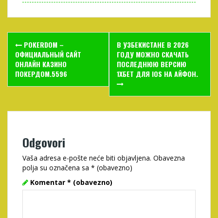
Post
POKERDOM –
В УЗБЕКИСТАНЕ В 2026
navigation
ОФИЦИАЛЬНЫЙ САЙТ
ГОДУ МОЖНО СКАЧАТЬ
ОНЛАЙН КАЗИНО
ПОСЛЕДНЮЮ ВЕРСИЮ
ПОКЕРДОМ.5596
1ХБЕТ ДЛЯ IOS НА АЙФОН.
Odgovori
Vaša adresa e-pošte neće biti objavljena.
Obavezna
polja su označena sa
* (obavezno)
Komentar
* (obavezno)