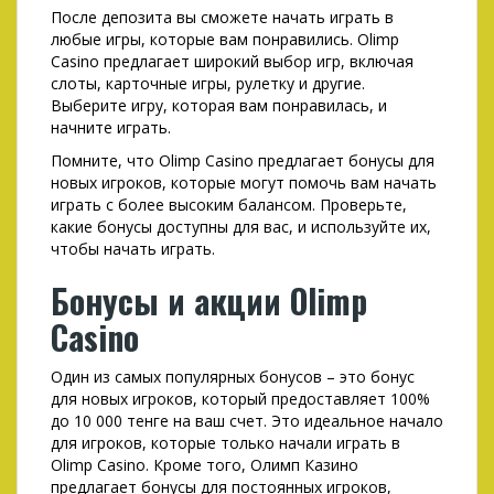
После депозита вы сможете начать играть в
любые игры, которые вам понравились. Olimp
Casino предлагает широкий выбор игр, включая
слоты, карточные игры, рулетку и другие.
Выберите игру, которая вам понравилась, и
начните играть.
Помните, что Olimp Casino предлагает бонусы для
новых игроков, которые могут помочь вам начать
играть с более высоким балансом. Проверьте,
какие бонусы доступны для вас, и используйте их,
чтобы начать играть.
Бонусы и акции Olimp
Casino
Один из самых популярных бонусов – это бонус
для новых игроков, который предоставляет 100%
до 10 000 тенге на ваш счет. Это идеальное начало
для игроков, которые только начали играть в
Olimp Casino. Кроме того, Олимп Казино
предлагает бонусы для постоянных игроков,