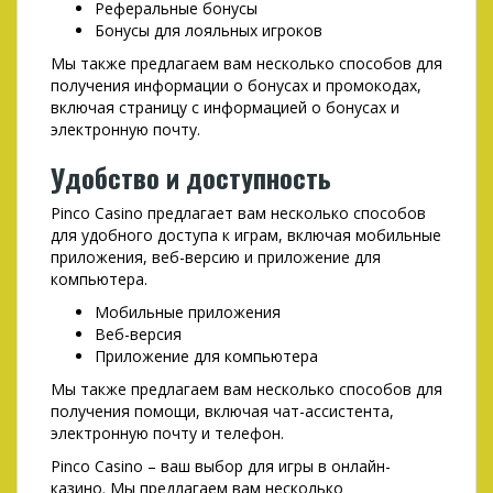
Реферальные бонусы
Бонусы для лояльных игроков
Мы также предлагаем вам несколько способов для
получения информации о бонусах и промокодах,
включая страницу с информацией о бонусах и
электронную почту.
Удобство и доступность
Pinco Casino предлагает вам несколько способов
для удобного доступа к играм, включая мобильные
приложения, веб-версию и приложение для
компьютера.
Мобильные приложения
Веб-версия
Приложение для компьютера
Мы также предлагаем вам несколько способов для
получения помощи, включая чат-ассистента,
электронную почту и телефон.
Pinco Casino – ваш выбор для игры в онлайн-
казино. Мы предлагаем вам несколько