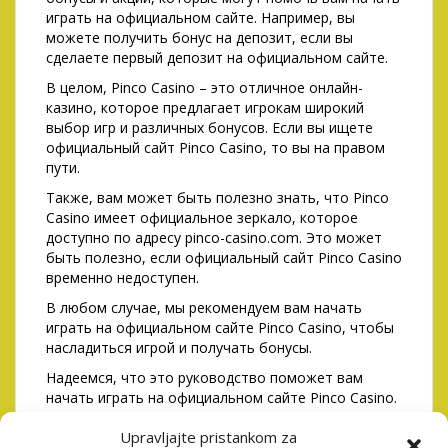
играть на официальном сайте. Например, вы
можете получить бонус на депозит, если вы
сделаете первый депозит на официальном сайте.
В целом, Pinco Casino – это отличное онлайн-
казино, которое предлагает игрокам широкий
выбор игр и различных бонусов. Если вы ищете
официальный сайт Pinco Casino, то вы на правом
пути.
Также, вам может быть полезно знать, что Pinco
Casino имеет официальное зеркало, которое
доступно по адресу pinco-casino.com. Это может
быть полезно, если официальный сайт Pinco Casino
временно недоступен.
В любом случае, мы рекомендуем вам начать
играть на официальном сайте Pinco Casino, чтобы
насладиться игрой и получать бонусы.
Надеемся, что это руководство поможет вам
начать играть на официальном сайте Pinco Casino.
Преимущества игры в
Upravljajte pristankom za