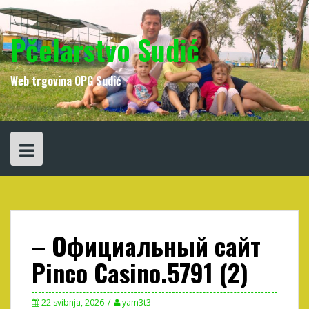
Skip
to
content
Pčelarstvo Sudić
Web trgovina OPG Sudić
– Официальный сайт
Pinco Casino.5791 (2)
22 svibnja, 2026
yam3t3