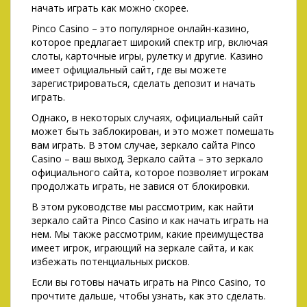
начать играть как можно скорее.
Pinco Casino – это популярное онлайн-казино,
которое предлагает широкий спектр игр, включая
слоты, карточные игры, рулетку и другие. Казино
имеет официальный сайт, где вы можете
зарегистрироваться, сделать депозит и начать
играть.
Однако, в некоторых случаях, официальный сайт
может быть заблокирован, и это может помешать
вам играть. В этом случае, зеркало сайта Pinco
Casino – ваш выход. Зеркало сайта – это зеркало
официального сайта, которое позволяет игрокам
продолжать играть, не завися от блокировки.
В этом руководстве мы рассмотрим, как найти
зеркало сайта Pinco Casino и как начать играть на
нем. Мы также рассмотрим, какие преимущества
имеет игрок, играющий на зеркале сайта, и как
избежать потенциальных рисков.
Если вы готовы начать играть на Pinco Casino, то
прочтите дальше, чтобы узнать, как это сделать.