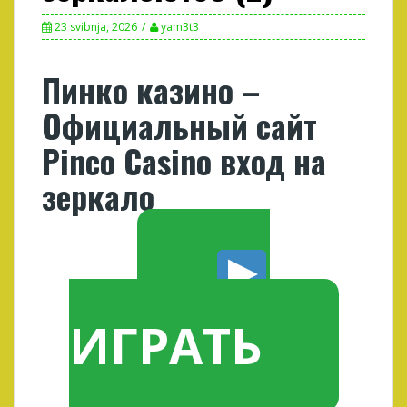
23 svibnja, 2026
yam3t3
Пинко казино –
Официальный сайт
Pinco Casino вход на
зеркало
ИГРАТЬ