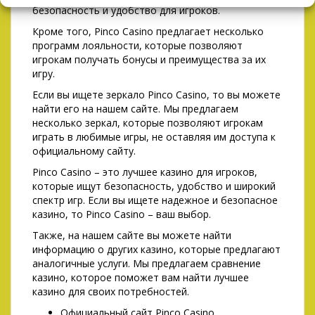
безопасность и удобство для игроков.
Кроме того, Pinco Casino предлагает несколько
программ лояльности, которые позволяют
игрокам получать бонусы и преимущества за их
игру.
Если вы ищете зеркало Pinco Casino, то вы можете
найти его на нашем сайте. Мы предлагаем
несколько зеркал, которые позволяют игрокам
играть в любимые игры, не оставляя им доступа к
официальному сайту.
Pinco Casino – это лучшее казино для игроков,
которые ищут безопасность, удобство и широкий
спектр игр. Если вы ищете надежное и безопасное
казино, то Pinco Casino – ваш выбор.
Также, на нашем сайте вы можете найти
информацию о других казино, которые предлагают
аналогичные услуги. Мы предлагаем сравнение
казино, которое поможет вам найти лучшее
казино для своих потребностей.
Официальный сайт Pinco Casino