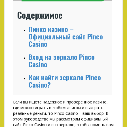
Содержимое
Пинко казино –
Официальный сайт Pinco
Casino
Вход на зеркало Pinco
Casino
Как найти зеркало Pinco
Casino?
Если вы ищете надежное и проверенное казино,
где можно играть в любимые игры и выиграть
реальные деньги, то Pinco Casino – ваш выбор. В
этом руководстве мы рассмотрим официальный
сайт Pinco Casino и его зеркало, чтобы помочь вам