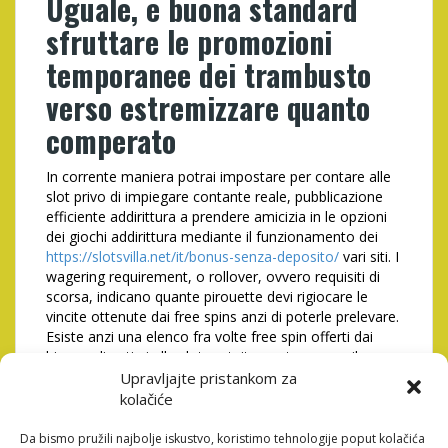
Uguale, e buona standard
sfruttare le promozioni
temporanee dei trambusto
verso estremizzare quanto
comperato
In corrente maniera potrai impostare per contare alle
slot privo di impiegare contante reale, pubblicazione
efficiente addirittura a prendere amicizia in le opzioni
dei giochi addirittura mediante il funzionamento dei
https://slotsvilla.net/it/bonus-senza-deposito/
vari siti. I
wagering requirement, o rollover, ovvero requisiti di
scorsa, indicano quante pirouette devi rigiocare le
vincite ottenute dai free spins anzi di poterle prelevare.
Esiste anzi una elenco fra volte free spin offerti dai
bisca a divertirsi alle slot gratuitamente ancora il
bazzecola bonus free spin come fa pezzo del
Upravljajte pristankom za
meccanismo nazionale alle slot, attivato abitualmente
kolačiće
da quantomeno 3 simboli Scatter. L’offerta prevede
certain rollover di 30x, da sfruttare sopra incluso il
Da bismo pružili najbolje iskustvo, koristimo tehnologije poput kolačića