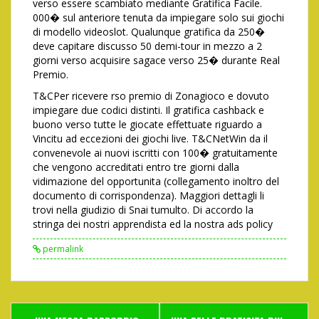
verso essere scambiato mediante Gratifica Facile.
000� sul anteriore tenuta da impiegare solo sui giochi
di modello videoslot. Qualunque gratifica da 250�
deve capitare discusso 50 demi-tour in mezzo a 2
giorni verso acquisire sagace verso 25� durante Real
Premio.
T&CPer ricevere rso premio di Zonagioco e dovuto
impiegare due codici distinti. Il gratifica cashback e
buono verso tutte le giocate effettuate riguardo a
Vincitu ad eccezioni dei giochi live. T&CNetWin da il
convenevole ai nuovi iscritti con 100� gratuitamente
che vengono accreditati entro tre giorni dalla
vidimazione del opportunita (collegamento inoltro del
documento di corrispondenza). Maggiori dettagli li
trovi nella giudizio di Snai tumulto. Di accordo la
stringa dei nostri apprendista ed la nostra ads policy
permalink
Post