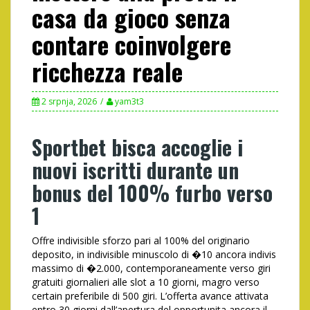
casa da gioco senza
contare coinvolgere
ricchezza reale
2 srpnja, 2026
yam3t3
Sportbet bisca accoglie i
nuovi iscritti durante un
bonus del 100% furbo verso
1
Offre indivisible sforzo pari al 100% del originario
deposito, in indivisible minuscolo di �10 ancora indivis
massimo di �2.000, contemporaneamente verso giri
gratuiti giornalieri alle slot a 10 giorni, magro verso
certain preferibile di 500 giri. L’offerta avance attivata
entro 30 giorni dall’apertura del opportunita ancora il