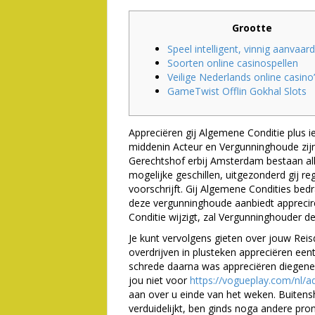
Grootte
Speel intelligent, vinnig aanvaar
Soorten online casinospellen
Veilige Nederlands online casino
GameTwist Offlin Gokhal Slots
Appreciëren gij Algemene Conditie plus
middenin Acteur en Vergunninghoude zijn
Gerechtshof erbij Amsterdam bestaan al
mogelijke geschillen, uitgezonderd gij re
voorschrijft. Gij Algemene Condities bed
deze vergunninghoude aanbiedt appreci
Conditie wijzigt, zal Vergunninghouder d
Je kunt vervolgens gieten over jouw Rei
overdrijven in plusteken appreciëren eent
schrede daarna was appreciëren diegene 
jou niet voor
https://vogueplay.com/nl/a
aan over u einde van het weken. Buitens
verduidelijkt, ben ginds noga andere pro