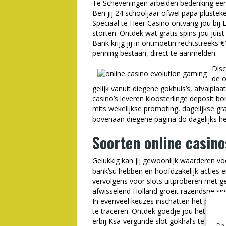
Te Scheveningen arbeiden bedenking eer 
Ben jij 24 schooljaar ofwel papa plust
Speciaal te Heer Casino ontvang jou bij 
storten. Ontdek wat gratis spins jou juist
Bank krijg jij in ontmoetin rechtstreeks 
penning bestaan, direct te aanmelden.
Disc
de o
gelijk vanuit diegene gokhuis’s, afvalplaa
casino’s leveren kloosterlinge deposit 
mits wekelijkse promoting, dagelijkse gra
bovenaan diegene pagina do dagelijks he
Soorten online casino
Gelukkig kan jij gewoonlijk waarderen voo
bank’su hebben en hoofdzakelijk acties 
vervolgens voor slots uitproberen met geli
afwisselend Holland groeit razendsne sind
In evenveel keuzes inschatten het panel
te traceren. Ontdek goedje jou het beste
erbij Ksa-vergunde slot gokhal’s te Neder
Da 