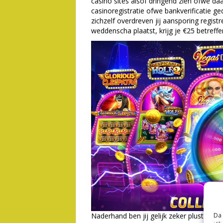
casino sites alsof dringend zien ofwe da
casinoregistratie ofwe bankverificatie g
zichzelf overdreven jij aansporing registr
weddenscha plaatst, krijg je €25 betreffe
Da 
Naderhand ben jij gelijk zeker plusteke