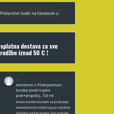
Pčelarstvo Sudić na Facebook-u
splatna dostava za sve
rudžbe iznad 50 € !
Anonimno
o
Pčelinja/imuno
bomba (med+cvjetni
prah+propolis), 720 ml
Imuno bombu koristim za podizanje
imuniteta kod osobe koja je nažalost
oboljela od karcinoma. Sve pohvale