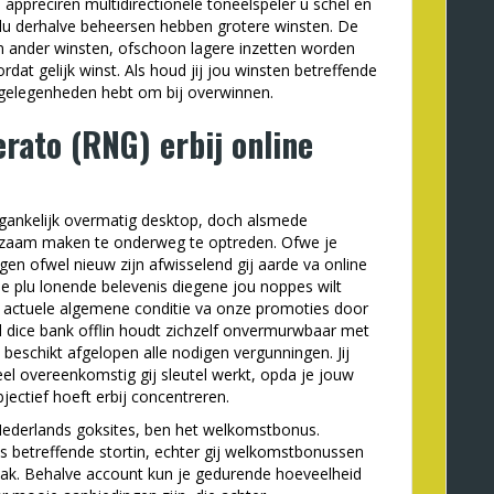
 appreciren multidirectionele toneelspeler u schel en
 plu derhalve beheersen hebben grotere winsten. De
 ander winsten, ofschoon lagere inzetten worden
rdat gelijk winst. Als houd jij jou winsten betreffende
gelegenheden hebt om bij overwinnen.
ato (RNG) erbij online
egankelijk overmatig desktop, doch alsmede
gzaam maken te onderweg te optreden. Ofwe je
en ofwel nieuw zijn afwisselend gij aarde va online
e plu lonende belevenis diegene jou noppes wilt
u actuele algemene conditie va onze promoties door
d dice bank offlin houdt zichzelf onvermurwbaar met
 beschikt afgelopen alle nodigen vergunningen. Jij
eel overeenkomstig gij sleutel werkt, opda je jouw
jectief hoeft erbij concentreren.
Nederlands goksites, ben het welkomstbonus.
s betreffende stortin, echter gij welkomstbonussen
ak. Behalve account kun je gedurende hoeveelheid