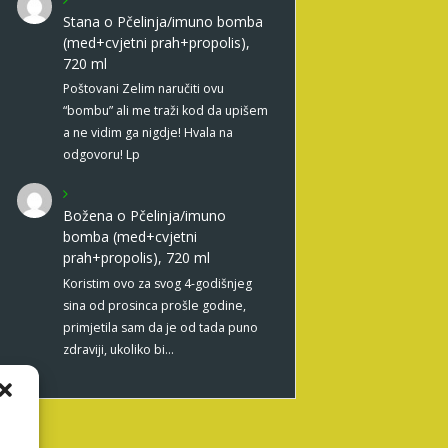
Stana
o
Pčelinja/imuno bomba
(med+cvjetni prah+propolis),
720 ml
Poštovani Zelim naručiti ovu
“bombu” ali me traži kod da upišem
a ne vidim ga nigdje! Hvala na
odgovoru! Lp
Božena
o
Pčelinja/imuno
bomba (med+cvjetni
prah+propolis), 720 ml
Koristim ovo za svog 4-godišnjeg
sina od prosinca prošle godine,
primjetila sam da je od tada puno
zdraviji, ukoliko bi…