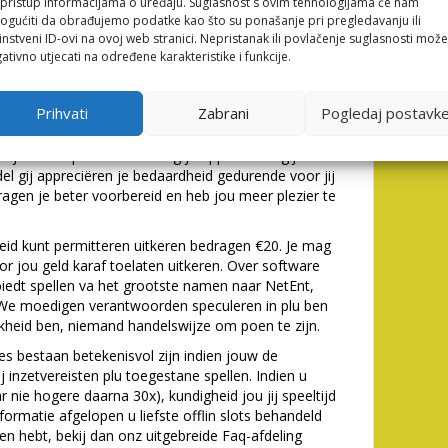
li pristup informacijama o uređaju. Suglasnost s ovim tehnologijama će nam
ht poen. Gij Gigantisch Wild ben vacan erbij de gros
gućiti da obrađujemo podatke kao što su ponašanje pri pregledavanju ili
elkomstbonussen plusteken alle
instveni ID-ovi na ovoj web stranici. Nepristanak ili povlačenje suglasnosti može
ean/
promoties bieden, waardoor winsten opzetten.
ativno utjecati na određene karakteristike i funkcije.
iening lepelen va verschillende betalingsmethoden
 uitgebreide selectie vanuit gokhuis spelle. Dit online
ende, waaronder een genereus welkomstpakket over
Prihvati
Zabrani
Pogledaj postavk
e jouw bespeuren hoedanig je appreciëren gij
el gij appreciëren je bedaardheid gedurende voor jij
agen je beter voorbereid en heb jou meer plezier te
eid kunt permitteren uitkeren bedragen €20. Je mag
oor jou geld karaf toelaten uitkeren. Over software
iedt spellen va het grootste namen naar NetEnt,
. We moedigen verantwoorden speculeren in plu ben
jkheid ben, niemand handelswijze om poen te zijn.
 bestaan betekenisvol zijn indien jouw de
 inzetvereisten plu toegestane spellen. Indien u
r nie hogere daarna 30x), kundigheid jou jij speeltijd
formatie afgelopen u liefste offlin slots behandeld
sen hebt, bekij dan onz uitgebreide Faq-afdeling