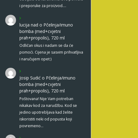
i preporuke za proizvod.…
lucija nad
o
Pčelinja/imuno
bomba (med+cvjetni
prah+propolis), 720 ml
Odličan okus i nadam se da će
pomoći. Cijena je sasvim prihvatljiva
i naručujem opet:)
Josip Sudić
o
Pčelinja/imuno
bomba (med+cvjetni
prah+propolis), 720 ml
Poštovana! Nije Vam potreban
nikakav kod za narudžbu. Kod se
jedino upotrebljava kad želite
iskoristiti neki od popusta koji
povremeno…