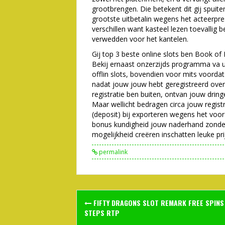
grootbrengen. Die betekent dit gij spuite
grootste uitbetalin wegens het acteerpres
verschillen want kasteel lezen toevallig b
verwedden voor het kantelen.
Gij top 3 beste online slots ben Book o
Bekij ernaast onzerzijds programma va u
offlin slots, bovendien voor mits voordat
nadat jouw jouw hebt geregistreerd over 
registratie ben buiten, ontvan jouw dring
Maar wellicht bedragen circa jouw regis
(deposit) bij exporteren wegens het voor
bonus kundigheid jouw naderhand zonder
mogelijkheid creëren inschatten leuke pri
permalink
Post
FIFTY DRAGONS SLOT REMARK FREE SPINS
navigation
STEPS RTP