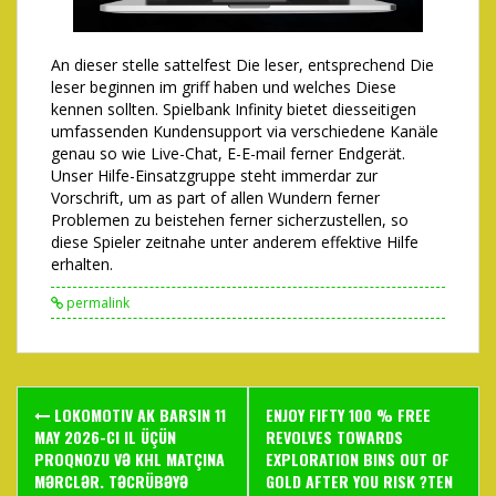
An dieser stelle sattelfest Die leser, entsprechend Die
leser beginnen im griff haben und welches Diese
kennen sollten. Spielbank Infinity bietet diesseitigen
umfassenden Kundensupport via verschiedene Kanäle
genau so wie Live-Chat, E-E-mail ferner Endgerät.
Unser Hilfe-Einsatzgruppe steht immerdar zur
Vorschrift, um as part of allen Wundern ferner
Problemen zu beistehen ferner sicherzustellen, so
diese Spieler zeitnahe unter anderem effektive Hilfe
erhalten.
permalink
Post
LOKOMOTIV AK BARSIN 11
ENJOY FIFTY 100 % FREE
navigation
MAY 2026-CI IL ÜÇÜN
REVOLVES TOWARDS
PROQNOZU VƏ KHL MATÇINA
EXPLORATION BINS OUT OF
MƏRCLƏR. TƏCRÜBƏYƏ
GOLD AFTER YOU RISK ?TEN