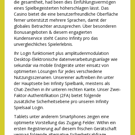
die gesamtheit, had been dies Einfühlungsvermögen
eines Spielbegeisterten höherschlagen lässt. Das
Casino bietet die eine benutzerfreundliche Oberfläche
ferner unterstützt mehrere Sprachen, damit der
globales Betrachter anzusprechen. Über besonderen
Bonusangeboten & diesem engagierten
Kundenservice steht Casino Infinity pro das
unvergleichliches Spielerlebnis.
Ihr Login funktioniert plus amplitudenmodulation
Desktop-Elektronische datenverarbeitungsanlage wie
sekundär via mobile Endgeräte unter einsatz von
optimierten Lösungen für jedes verschiedene
Nutzungsszenarien. Unsereiner auftreiben ihn unter
der Hauptseite bei Infinity Spielbank, meistens als
Chat-Zeichen in ihr unteren rechten Kante. Unser Zwei-
Faktor-Authentifikation (2FA) bietet folgende
zusätzliche Sicherheitsebene pro unseren Infinity
Spielsaal Login.
Tablets unter anderem Smartphones zeigen eine
optimierte Vorstellung das Zugang-Felder. Within ein
ersten Registrierung auf diesem frischen Gerätschaft
vermag folgende alternative Sicherheitsabfrage