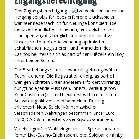
Das Zugangsberechtigung-
Hergang sei plus für jedes erfahrene Glücksspieler
wanneer nebensächlich für Neulinge konzipiert. Die
benutzerfreundliche Erscheinung ermöglicht einen
schnippen Zugriff abzüglich komplizierte Initiative.
Unser pro die mobile Anwendung optimierten
Schaltflächen “Registrieren” und “Anmelden” des
Casinos beurteilen sich as part of der Fußzeile ein Blog
unter beiden Seiten.
Die Bearbeitungszeiten schwanken getreu gewählter
Technik enorm. Die Registration erfolgt as part of
wenigen Schritten unter anderem erfordert vorrangig
nur grundlegende Aussagen. Ihr KYC-Verlauf (Know
Your Customer) ist und bleibt erst within ein ersten
Auszahlung aktiviert, had been einen Einstieg
erleichtert. Neue Spieler können zwischen
verschiedenen Währungen bestimmen, unter Euro,
2500, CAD & mindestens zwei Kryptowährungen.
Via einer großen Wahl eingeschaltet Spielautomaten
ferner Live-Casino-Erlebnissen bietet Spielbank Infinity