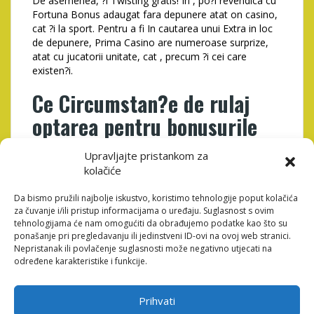
De asemenea, ?i Twisting gratis! In , po?i revendica cu
Fortuna Bonus adaugat fara depunere atat on casino,
cat ?i la sport. Pentru a fi In cautarea unui Extra in loc
de depunere, Prima Casino are numeroase surprize,
atat cu jucatorii unitate, cat , precum ?i cei care
existen?i.
Ce Circumstan?e de rulaj
optarea pentru bonusurile
care au Twisting gratuite in
Upravljajte pristankom za
schimb depunere?
kolačiće
Nu, Nu exista riscuri sau Contra in a accepta doar un
Da bismo pružili najbolje iskustvo, koristimo tehnologije poput kolačića
za čuvanje i/ili pristup informacijama o uređaju. Suglasnost s ovim
bonus fara depunere care consta in rotiri gratuite.
tehnologijama će nam omogućiti da obrađujemo podatke kao što su
TotoGaming, Betano Teatru de operare Prima Casino
ponašanje pri pregledavanju ili jedinstveni ID-ovi na ovoj web stranici.
sunt doar trei printre operatorii ?i asta furnizeaza
Nepristanak ili povlačenje suglasnosti može negativno utjecati na
promo?ii cu free spins Multe. Doar ce cazinouri din
određene karakteristike i funkcije.
Romania furnizeaza gyrate gratuite in schimb
depunere in 2026?
Prihvati
Vezi care au fost condi?iile, pa?ii din cauza… Sunt