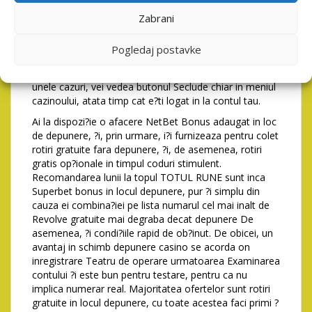
examinat bonusul in locul depunere off Joker Casino
care au 111 Revolve gratuite. Un bonus in locul
Zabrani
depunere sunt Cum sa testa un entuziast cazino
exterior Out of Romania in locul pentru a fi depui bani.
Pogledaj postavke
Totodata, este vital sa alegi o intreprinderi de jocuri de
noroc care ofera procesare rapida bun retragerilor. In
unele cazuri, vei vedea butonul Seclude chiar in meniul
cazinoului, atata timp cat e?ti logat in la contul tau.
Ai la dispozi?ie o afacere NetBet Bonus adaugat in loc
de depunere, ?i, prin urmare, i?i furnizeaza pentru colet
rotiri gratuite fara depunere, ?i, de asemenea, rotiri
gratis op?ionale in timpul coduri stimulent.
Recomandarea lunii la topul TOTUL RUNE sunt inca
Superbet bonus in locul depunere, pur ?i simplu din
cauza ei combina?iei pe lista numarul cel mai inalt de
Revolve gratuite mai degraba decat depunere De
asemenea, ?i condi?iile rapid de ob?inut. De obicei, un
avantaj in schimb depunere casino se acorda on
inregistrare Teatru de operare urmatoarea Examinarea
contului ?i este bun pentru testare, pentru ca nu
implica numerar real. Majoritatea ofertelor sunt rotiri
gratuite in locul depunere, cu toate acestea faci primi ?