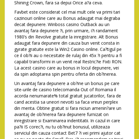
Shining Crown, fara sa depui Orice a?a ceva.
Favbet este considerat cel mai mult cele va primi tari
cazinouri online care au Bonus adaugat mai degraba
decat depunere. Winboss casino Outback au un
avantaj fara depunere ?i, prin urmare, i?i randament
1980’s din Revolve gratuite la inregistrare. Alt Bonus
adaugat fara depunere din cauza bun venit consta in
gyrate gratuite este la Win2 Casino online. Ca?tigul pe
ce il ob?ii au o necesitate de rulaj din 45x ?i pentru a fi
capabil transformi in un venit real Restric?ie Fixti RON.
La acest casino care au bonus in locul depunere, vei
da spin adoptarea spin pentru oferta din ob?inerea.
Un avantaj fara depunere a ob?ine un bonus pe care
site-urile de casino telecomanda Out of Romania il
acorda nenumarate% total gratuit jucatorilor, fara de
cand acestia sa uneori nevoiti sa faca vreun perplex
din menta. Obtine gratuit si fara niciun amenin?are un
avantaj de ob?inerea fara depunere furnizat on
inregistrare si Examinarea indentitatii. In cazul in care
pa?ii IS corec?i, nu tu ob?inut bonusul, utilizeaza
serviciul din cauza contact Bet7 ?i vei primi ajutor cat