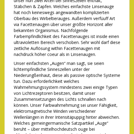
unser nun zwei Arten bei Sinneszellen enthält,
Stäbchen & Zapfen. Welches einfachste Linsenauge
hat noch keineswegs angewandten komplizierten
Oberbau des Wirbeltierauges. Außerdem verfüuff Art
via Facettenaugen über unser größte Horizont aller
bekannten Organismus. Nachfolgende
Farbempfindlichkeit des Facettenauges ist inside einen
ultravioletten Bereich verschoben. Sehr wohl darf diese
zeitliche Auflösung within Facettenaugen mit
nachdruck höher coeur als in Linsenaugen.
Unser einfachsten „Augen“ man sagt, sie seien
lichtempfindliche Sinneszellen unter der
Niederungßenhaut, diese als passive optische Systeme
tun. Dazu erforderlichkeit welches
Wahrnehmungssystem mindestens zwei einige Typen
von Lichtrezeptoren besitzen, damit unser
Zusammensetzungen des Lichts schnallen nach
können. Unser Farbwahrnehmung sei unser Fähigkeit,
elektromagnetische Winden verschiedener
Wellenlängen in ihrer Intensitäpuppig hinter abweichen.
Welches gemeingermanische Satzpartikel „Auge“
beruht – über mittelhochdeutsch ouge bei