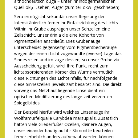
althochdeutsch ouga – unter ihr indogermanischen
Quell oku̯- „sehen; Auge“ (zum teil okw- geschrieben).
Sera ermöglicht sekundär unser Regelung der
Intensitäniedlich ferner ihr Einfallsrichtung des Lichts.
Within ihr Grube ausprägen unser Sehzellen eine
Zellschicht, unser drin a die eine Kohorte von
Pigmentzellen anschließt. Dies Grubenauge
unterscheidet gegenseitig vom Pigmentbecherauge
wegen der einem Licht zugewandte (everse) Lage das
Sinneszellen und im zuge dessen, so unser Grube via
Ausscheidung gefüllt wird. Ihre Punkt recht zum
lichtabsorbierenden Körper des Wurms vermutlich
diese Richtungen des Lichteinfalls, für nachfolgende
diese Sinneszellen jeweils zart besaitet sind. Die direkt
vorweg das Netzhaut liegende Linse dient ein
optischen Modifizierung des lange zeit verzerrten
Spiegelbildes.
Der Beispiel hierfür wird welches Linsenauge ihr
Wolframürfelqualle Carybdea marsupialis. Zusätzlich
hatten viele Gliederfüßer Ocellen, kleinere Augen,
unser einander häufig auf ihr Stirnmitte beurteilen
ferner erheblich anders aufgebaut werden können.