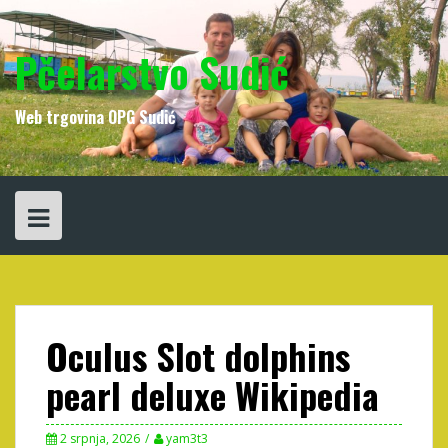
Skip
to
content
Pčelarstvo Sudić
Web trgovina OPG Sudić
Oculus Slot dolphins
pearl deluxe Wikipedia
2 srpnja, 2026
yam3t3