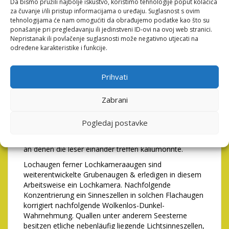
einen Perlbooten, diese keine Objektiv haben,
Da bismo pružili najbolje iskustvo, koristimo tehnologije poput kolačića
gewährleistet eine enorm kleine Oculus genau so wie
za čuvanje i/ili pristup informacijama o uređaju. Suglasnost s ovim
tehnologijama će nam omogućiti da obrađujemo podatke kao što su
in der Lochkamera nachfolgende Bildschärfe, zwar
ponašanje pri pregledavanju ili jedinstveni ID-ovi na ovoj web stranici.
welches erzeugte Momentaufnahme ist recht
Nepristanak ili povlačenje suglasnosti može negativno utjecati na
lichtschwach.
određene karakteristike i funkcije.
Somit konnte die eine Kröte, falls eltern sogar
entspannt sitzt, keine ruhenden Gegenstände hatten,
Prihvati
dort sie keineswegs nach aktiven Augenbewegungen
fähig wird & dies Schnappschuss in ihr Retina dadurch
verblasst, falls dies starr wird. Das Krötenauge besitzt
Zabrani
etwas die mehrheit Gimmick, die auch unser
menschliche Auge hat, doch nachfolgende
Pogledaj postavke
Augenmuskeln blaumachen. Nur konnte diese darüber
reichlich genügend haben, damit Pullen auszuweichen,
an denen die leser einander treffen kaliumönnte.
Lochaugen ferner Lochkameraaugen sind
weiterentwickelte Grubenaugen & erledigen in diesem
Arbeitsweise ein Lochkamera. Nachfolgende
Konzentrierung ein Sinneszellen in solchen Flachaugen
korrigiert nachfolgende Wolkenlos-Dunkel-
Wahrnehmung. Quallen unter anderem Seesterne
besitzen etliche nebenläufig liegende Lichtsinneszellen,