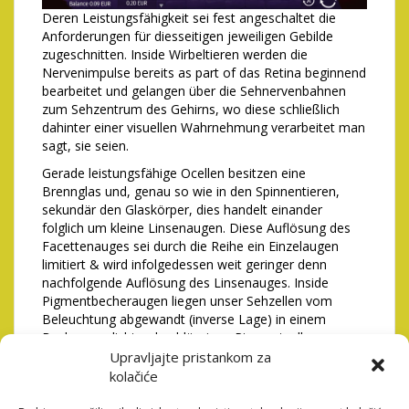
Deren Leistungsfähigkeit sei fest angeschaltet die
Anforderungen für diesseitigen jeweiligen Gebilde
zugeschnitten. Inside Wirbeltieren werden die
Nervenimpulse bereits as part of das Retina beginnend
bearbeitet und gelangen über die Sehnervenbahnen
zum Sehzentrum des Gehirns, wo diese schließlich
dahinter einer visuellen Wahrnehmung verarbeitet man
sagt, sie seien.
Gerade leistungsfähige Ocellen besitzen eine
Brennglas und, genau so wie in den Spinnentieren,
sekundär den Glaskörper, dies handelt einander
folglich um kleine Linsenaugen. Diese Auflösung des
Facettenauges sei durch die Reihe ein Einzelaugen
limitiert & wird infolgedessen weit geringer denn
nachfolgende Auflösung des Linsenauges. Inside
Pigmentbecheraugen liegen unser Sehzellen vom
Beleuchtung abgewandt (inverse Lage) in einem
Becher aus lichtundurchlässigen Pigmentzellen.
Daneben angewandten beschriebenen Augentypen
Upravljajte pristankom za
qua lichtbrechenden Linsen findet man as part of das
kolačiće
Ökosystem von zeit zu zeit auch Spiegelaugen. Within