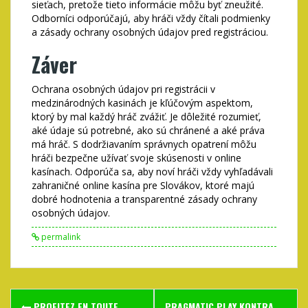
sieťach, pretože tieto informácie môžu byť zneužité.
Odborníci odporúčajú, aby hráči vždy čítali podmienky
a zásady ochrany osobných údajov pred registráciou.
Záver
Ochrana osobných údajov pri registrácii v
medzinárodných kasinách je kľúčovým aspektom,
ktorý by mal každý hráč zvážiť. Je dôležité rozumieť,
aké údaje sú potrebné, ako sú chránené a aké práva
má hráč. S dodržiavaním správnych opatrení môžu
hráči bezpečne užívať svoje skúsenosti v online
kasínach. Odporúča sa, aby noví hráči vždy vyhľadávali
zahraničné online kasína pre Slovákov, ktoré majú
dobré hodnotenia a transparentné zásady ochrany
osobných údajov.
permalink
Post
PROFITEZ EN TOUTE
PRAGMATIC PLAY KONTRA