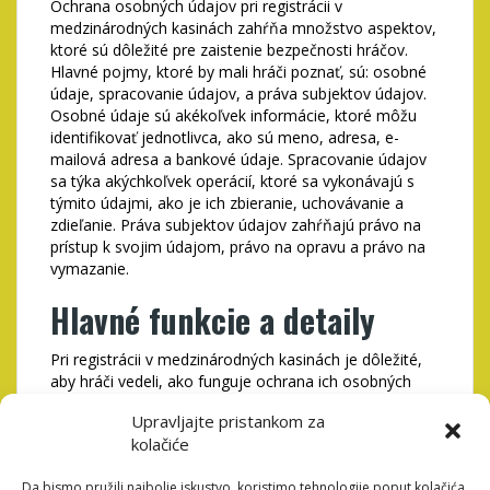
Ochrana osobných údajov pri registrácii v
medzinárodných kasinách zahŕňa množstvo aspektov,
ktoré sú dôležité pre zaistenie bezpečnosti hráčov.
Hlavné pojmy, ktoré by mali hráči poznať, sú: osobné
údaje, spracovanie údajov, a práva subjektov údajov.
Osobné údaje sú akékoľvek informácie, ktoré môžu
identifikovať jednotlivca, ako sú meno, adresa, e-
mailová adresa a bankové údaje. Spracovanie údajov
sa týka akýchkoľvek operácií, ktoré sa vykonávajú s
týmito údajmi, ako je ich zbieranie, uchovávanie a
zdieľanie. Práva subjektov údajov zahŕňajú právo na
prístup k svojim údajom, právo na opravu a právo na
vymazanie.
Hlavné funkcie a detaily
Pri registrácii v medzinárodných kasinách je dôležité,
aby hráči vedeli, ako funguje ochrana ich osobných
údajov. Väčšina kasín používa šifrovanie na ochranu
Upravljajte pristankom za
údajov, čo znamená, že informácie sú zakódované a
kolačiće
ťažko prístupné pre neoprávnené osoby. Okrem toho
by mali kasína dodržiavať pravidlá a predpisy o
Da bismo pružili najbolje iskustvo, koristimo tehnologije poput kolačića