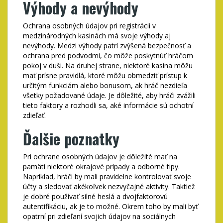
Výhody a nevýhody
Ochrana osobných údajov pri registrácii v
medzinárodných kasinách má svoje výhody aj
nevýhody. Medzi výhody patrí zvýšená bezpečnosť a
ochrana pred podvodmi, čo môže poskytnúť hráčom
pokoj v duši. Na druhej strane, niektoré kasína môžu
mať prísne pravidlá, ktoré môžu obmedziť prístup k
určitým funkciám alebo bonusom, ak hráč nezdieľa
všetky požadované údaje. Je dôležité, aby hráči zvážili
tieto faktory a rozhodli sa, aké informácie sú ochotní
zdieľať.
Ďalšie poznatky
Pri ochrane osobných údajov je dôležité mať na
pamäti niektoré okrajové prípady a odborné tipy.
Napríklad, hráči by mali pravidelne kontrolovať svoje
účty a sledovať akékoľvek nezvyčajné aktivity. Taktiež
je dobré používať silné heslá a dvojfaktorovú
autentifikáciu, ak je to možné. Okrem toho by mali byť
opatrní pri zdieľaní svojich údajov na sociálnych