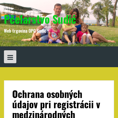
Skip
to
content
Pčelarstvo Sudić
Web trgovina OPG Sudić
Ochrana osobných
údajov pri registrácii v
medzinárodných