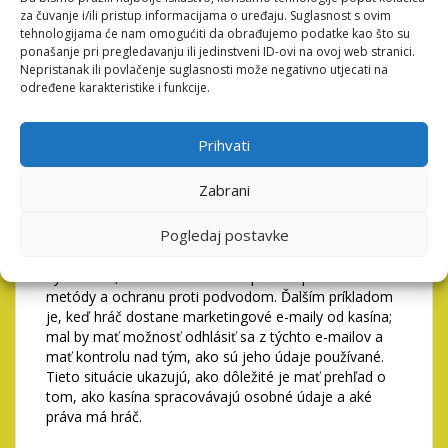
ochrane údajov, ako je GDPR, ktoré stanovujú prísne
za čuvanje i/ili pristup informacijama o uređaju. Suglasnost s ovim
normy na spracovanie osobných údajov. Hráči by mali
tehnologijama će nam omogućiti da obrađujemo podatke kao što su
tiež skontrolovať, aké opatrenia kasíno prijalo na
ponašanje pri pregledavanju ili jedinstveni ID-ovi na ovoj web stranici.
ochranu údajov, ako sú pravidelné audity a školenia
Nepristanak ili povlačenje suglasnosti može negativno utjecati na
zamestnancov.
određene karakteristike i funkcije.
Praktické príklady a
Prihvati
prípady použitia
Zabrani
Existuje niekoľko situácií, v ktorých sa hráči môžu
stretnúť s ochranou osobných údajov pri registrácii v
Pogledaj postavke
medzinárodných kasinách. Napríklad, ak sa hráč
rozhodne zdieľať svoje bankové údaje s kasínom, mal
by sa uistiť, že kasíno má zabezpečené platobné
metódy a ochranu proti podvodom. Ďalším príkladom
je, keď hráč dostane marketingové e-maily od kasína;
mal by mať možnosť odhlásiť sa z týchto e-mailov a
mať kontrolu nad tým, ako sú jeho údaje používané.
Tieto situácie ukazujú, ako dôležité je mať prehľad o
tom, ako kasína spracovávajú osobné údaje a aké
práva má hráč.