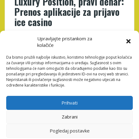
Luxury Position, pravi denar:
Prenos aplikacije za prijavo
ice casino
Localcasino.org je vodilni svetovni avtoritet za spletne
Upravljajte pristankom za
igre na srečo, ki od leta 1995 ponuja zaupanja vreden
kolačiće
razvoj spletnih igralnic, knjige, ocene in informacije.
Raziskovalno podprt in raziskovalno motiviran, bo
Da bismo pružili najbolje iskustvo, koristimo tehnologije poput kolačića
svojim članom nudil vrednost. Kristian ima šest let
za čuvanje i/ili pristup informacijama o uređaju. Suglasnost s ovim
izkušenj s področja iGaminga in ponujanja storitev v
tehnologijama će nam omogućiti da obrađujemo podatke kao što su
ameriških nagradnih igrah in je predan temu, da vam
ponašanje pri pregledavanju ili jedinstveni ID-ovi na ovoj web stranici.
pomaga najti prednost, pa naj bo to bonus v igralnici
Nepristanak ili povlačenje suglasnosti može negativno utjecati na
ali pa vam daje vpogled v panogo. Ramona je
određene karakteristike i funkcije.
nagradna blogerka, ki se ukvarja s kulturnimi in
zabavnimi članki.
Prihvati
Popolnoma brezplačne igre v
knjigi od Ra luxury ten Win
Zabrani
Implies
Pogledaj postavke