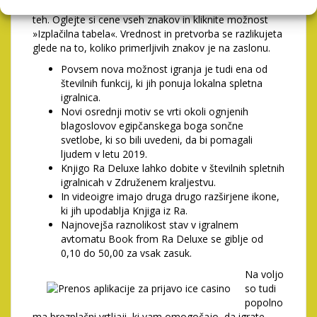
Priporočljivo je, da se pred tem seznanite z vsakim od
teh. Oglejte si cene vseh znakov in kliknite možnost
»Izplačilna tabela«. Vrednost in pretvorba se razlikujeta
glede na to, koliko primerljivih znakov je na zaslonu.
Povsem nova možnost igranja je tudi ena od
številnih funkcij, ki jih ponuja lokalna spletna
igralnica.
Novi osrednji motiv se vrti okoli ognjenih
blagoslovov egipčanskega boga sončne
svetlobe, ki so bili uvedeni, da bi pomagali
ljudem v letu 2019.
Knjigo Ra Deluxe lahko dobite v številnih spletnih
igralnicah v Združenem kraljestvu.
In videoigre imajo druga drugo razširjene ikone,
ki jih upodablja Knjiga iz Ra.
Najnovejša raznolikost stav v igralnem
avtomatu Book from Ra Deluxe se giblje od
0,10 do 50,00 za vsak zasuk.
Na voljo
so tudi
popolno
ma brezplačni vrtljaji, ki vam omogočajo, da igrate,