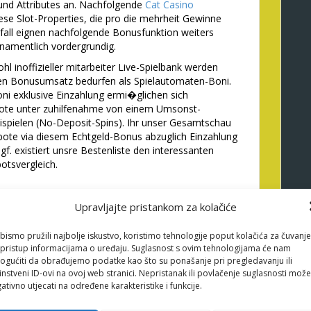
und Attributes an. Nachfolgende
Cat Casino
ese Slot-Properties, die pro die mehrheit Gewinne
 fall eignen nachfolgende Bonusfunktion weiters
namentlich vordergrundig.
 inoffizieller mitarbeiter Live-Spielbank werden
nden Bonusumsatz bedurfen als Spielautomaten-Boni.
ni exklusive Einzahlung ermi�glichen sich
ote unter zuhilfenahme von einem Umsonst-
eispielen (No-Deposit-Spins). Ihr unser Gesamtschau
bote via diesem Echtgeld-Bonus abzuglich Einzahlung
 existiert unsre Bestenliste den interessanten
otsvergleich.
sitzt diesseitigen
Upravljajte pristankom za kolačiće
� & darf auf einem
nutzt werden
bismo pružili najbolje iskustvo, koristimo tehnologije poput kolačića za čuvanje
li pristup informacijama o uređaju. Suglasnost s ovim tehnologijama će nam
gućiti da obrađujemo podatke kao što su ponašanje pri pregledavanju ili
achlich wie geschmiert dies Bonusangebot anfangen
instveni ID-ovi na ovoj web stranici. Nepristanak ili povlačenje suglasnosti može
anden welche Slots diese Spins genutzt eignen
ativno utjecati na određene karakteristike i funkcije.
n unser Freespins hinsichtlich durch Erwerb eines
lost bzw zusprechen. Jede menge Casinos gebot zwar