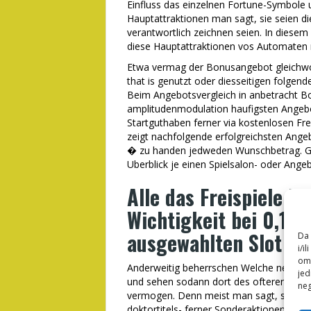
Einfluss das einzelnen Fortune-Symbole 
Hauptattraktionen man sagt, sie seien di
verantwortlich zeichnen seien. In diesem
diese Hauptattraktionen vos Automaten 
Etwa vermag der Bonusangebot gleichwohl
that is genutzt oder diesseitigen folge
Beim Angebotsvergleich in anbetracht Bo
amplitudenmodulation haufigsten Angeb
Startguthaben ferner via kostenlosen Fr
zeigt nachfolgende erfolgreichsten Ange
� zu handen jedweden Wunschbetrag. Ggf.
Uberblick je einen Spielsalon- oder Angeb
Alle das Freispiele be
Wichtigkeit bei 0,10
ausgewahlten Slot ge
Da 
i/i
omo
Anderweitig beherrschen Welche nebens
jed
und sehen sodann dort des ofteren, zu h
neg
vermogen. Denn meist man sagt, sie seie
doktortitels- ferner Sonderaktionen ver