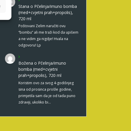
e
Stana
o
Pčelinja/imuno bomba
(med+cvjetni prah+propolis),
720 ml
Poštovani Zelim naručiti ovu
“bombu” ali me traži kod da upišem
a ne vidim ga nigdje! Hvala na
odgovoru! Lp
Božena
o
Pčelinja/imuno
bomba (med+cvjetni
prah+propolis), 720 ml
Koristim ovo za svog 4-godišnjeg
sina od prosinca prošle godine,
primjetila sam da je od tada puno
zdraviji, ukoliko bi…