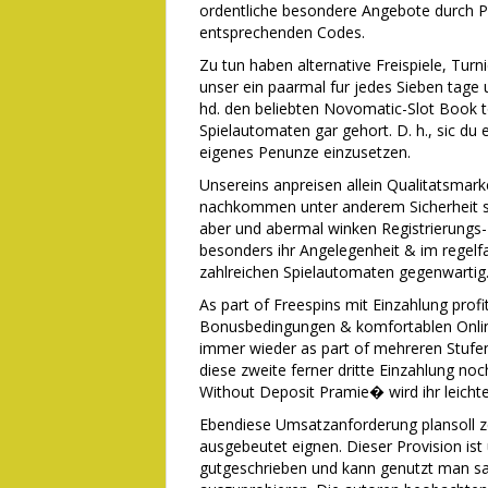
ordentliche besondere Angebote durch Pr
entsprechenden Codes.
Zu tun haben alternative Freispiele, Tur
unser ein paarmal fur jedes Sieben tage 
hd. den beliebten Novomatic-Slot Book 
Spielautomaten gar gehort. D. h., sic du
eigenes Penunze einzusetzen.
Unsereins anpreisen allein Qualitatsmark
nachkommen unter anderem Sicherheit sic
aber und abermal winken Registrierungs-
besonders ihr Angelegenheit & im regelf
zahlreichen Spielautomaten gegenwartig
As part of Freespins mit Einzahlung profi
Bonusbedingungen & komfortablen Onlin
immer wieder as part of mehreren Stufen
diese zweite ferner dritte Einzahlung noc
Without Deposit Pramie� wird ihr leicht
Ebendiese Umsatzanforderung plansoll z
ausgebeutet eignen. Dieser Provision ist 
gutgeschrieben und kann genutzt man sag