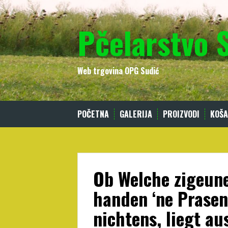
Skip
to
Pčelarstvo 
content
Web trgovina OPG Sudić
POČETNA
GALERIJA
PROIZVODI
KOŠA
Ob Welche zigeune
handen ‘ne Prasen
nichtens, liegt au