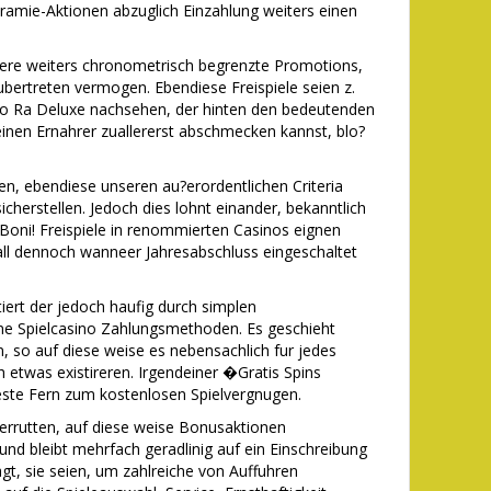
amie-Aktionen abzuglich Einzahlung weiters einen
niere weiters chronometrisch begrenzte Promotions,
ubertreten vermogen. Ebendiese Freispiele seien z.
to Ra Deluxe nachsehen, der hinten den bedeutenden
 einen Ernahrer zuallererst abschmecken kannst, blo?
en, ebendiese unseren au?erordentlichen Criteria
herstellen. Jedoch dies lohnt einander, bekanntlich
Boni! Freispiele in renommierten Casinos eignen
all dennoch wanneer Jahresabschluss eingeschaltet
.
tiert der jedoch haufig durch simplen
e Spielcasino Zahlungsmethoden. Es geschieht
, so auf diese weise es nebensachlich fur jedes
h etwas existireren. Irgendeiner �Gratis Spins
este Fern zum kostenlosen Spielvergnugen.
errutten, auf diese weise Bonusaktionen
und bleibt mehrfach geradlinig auf ein Einschreibung
t, sie seien, um zahlreiche von Auffuhren