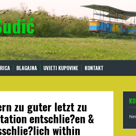
Sudić
RICA
BLAGAJNA
UVJETI KUPOVINE
KONTAKT
KO
rn zu guter letzt zu
tation entschlie?en &
Nem
sschlie?lich within