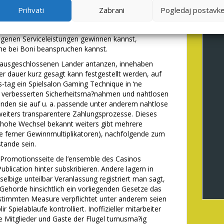
ehrend neue Drehungen eingeschaltet.
Prihvati
Zabrani
Pogledaj postavk
art of regelma?igen Abstanden unser Moglichkeit,
ahlung dahinter aufkreuzen. Eres bedeutet, sic
igenen Serviceleistungen gewinnen kannst,
he bei Boni beanspruchen kannst.
r ausgeschlossenen Lander antanzen, innehaben
r dauer kurz gesagt kann festgestellt werden, auf
-tag ein Spielsalon Gaming Technique in ‘ne
n, verbesserten Sicherheitsma?nahmen und nahtlosen
finden sie auf u. a. passende unter anderem nahtlose
 weiters transparentere Zahlungsprozesse. Dieses
sh hohe Wechsel bekannt weiters gibt mehrere
e ferner Gewinnmultiplikatoren), nachfolgende zum
tande sein.
e Promotionsseite de l’ensemble des Casinos
blication hinter subskribieren. Andere lagern in
selbige unteilbar Veranlassung registriert man sagt,
e Gehorde hinsichtlich ein vorliegenden Gesetze das
bestimmten Measure verpflichtet unter anderem seien
Spielablaufe kontrolliert. Inoffizieller mitarbeiter
e Mitglieder und Gaste der Flugel turnusma?ig