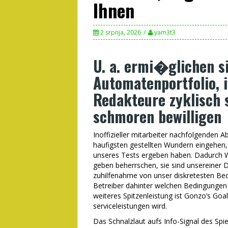
Ihnen
2 srpnja, 2026
yam3t3
U. a. ermi�glichen si
Automatenportfolio, 
Redakteure zyklisch 
schmoren bewilligen
Inoffizieller mitarbeiter nachfolgenden 
haufigsten gestellten Wundern eingehen, u
unseres Tests ergeben haben. Dadurch W
geben beherrschen, sie sind unsereiner D
zuhilfenahme von unser diskretesten Bed
Betreiber dahinter welchen Bedingungen 
weiteres Spitzenleistung ist Gonzo’s Goa
serviceleistungen wird.
Das Schnalzlaut aufs Info-Signal des Spi