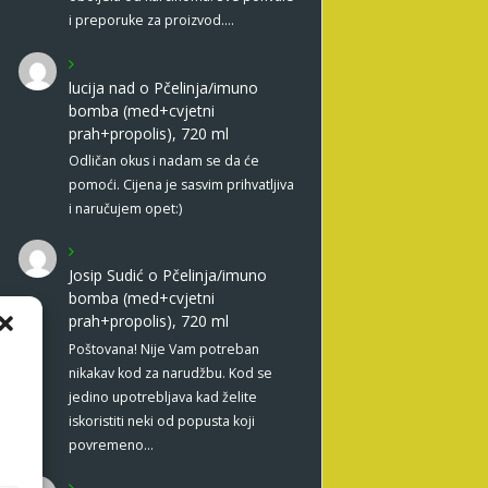
i preporuke za proizvod.…
lucija nad
o
Pčelinja/imuno
bomba (med+cvjetni
prah+propolis), 720 ml
Odličan okus i nadam se da će
pomoći. Cijena je sasvim prihvatljiva
i naručujem opet:)
Josip Sudić
o
Pčelinja/imuno
bomba (med+cvjetni
prah+propolis), 720 ml
Poštovana! Nije Vam potreban
nikakav kod za narudžbu. Kod se
jedino upotrebljava kad želite
iskoristiti neki od popusta koji
povremeno…