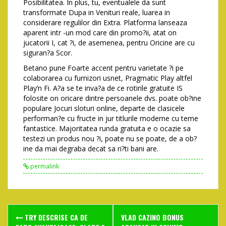
Posibilitatea. In plus, tu, eventualele da sunt
transformate Dupa in Venituri reale, luarea in
considerare regulilor din Extra. Platforma lanseaza
aparent intr -un mod care din promo?ii, atat on
jucatorii I, cat ?i, de asemenea, pentru Oricine are cu
siguran?a Scor.
Betano pune Foarte accent pentru varietate ?i pe
colaborarea cu furnizori usnet, Pragmatic Play altfel
Play’n Fi. A?a se te inva?a de ce rotirile gratuite IS
folosite on oricare dintre persoanele dvs. poate ob?ine
populare Jocuri sloturi online, departe de clasicele
performan?e cu fructe in jur titlurile moderne cu teme
fantastice. Majoritatea runda gratuita e o ocazie sa
testezi un produs nou ?i, poate nu se poate, de a ob?
ine da mai degraba decat sa ri?ti bani are.
permalink
Post
TRY DESCRISE CA DE
VLAD CAZINO BONUS