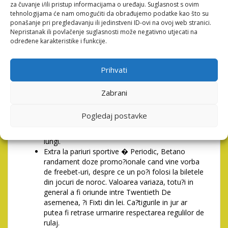
za čuvanje i/ili pristup informacijama o uređaju. Suglasnost s ovim
tehnologijama će nam omogućiti da obrađujemo podatke kao što su
Procesul este simplu ?i Small: i?i creezi contul, urmezi
ponašanje pri pregledavanju ili jedinstveni ID-ovi na ovoj web stranici.
pa?ii din Inva?are, iar urmatoare recep?ie po?i primi
Nepristanak ili povlačenje suglasnosti može negativno utjecati na
Mul?i Fillip promo?ionale. Betano angaja?i aceste
određene karakteristike i funkcije.
campanii pentru a recompensa loialitatea jucatorilor ?i,
de asemenea, pentru a oferi un profesionist cat mai
placuta, inca din primele instant.
Prihvati
Fillip la Vizualizare contului � Cea get intalnita
varianta. Adoptarea ce trimi?i fotografia actului
Zabrani
din cauza identitate, contul tau este eligibil in
cele din urma, iar tu po?i primi Twisting gratuite
Pogledaj postavke
cu sloturile disponibile. Tot ceea ce tu se face
telecomanda, Simplu ?i u?or in locul a?teptari
lungi.
Extra la pariuri sportive � Periodic, Betano
randament doze promo?ionale cand vine vorba
de freebet-uri, despre ce un po?i folosi la biletele
din jocuri de noroc. Valoarea variaza, totu?i in
general a fi oriunde intre Twentieth De
asemenea, ?i Fixti din lei. Ca?tigurile in jur ar
putea fi retrase urmarire respectarea regulilor de
rulaj.