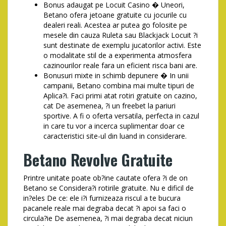
Bonus adaugat pe Locuit Casino � Uneori,
Betano ofera jetoane gratuite cu jocurile cu
dealeri reali. Acestea ar putea go folosite pe
mesele din cauza Ruleta sau Blackjack Locuit ?i
sunt destinate de exemplu jucatorilor activi. Este
o modalitate stil de a experimenta atmosfera
cazinourilor reale fara un eficient risca bani are.
Bonusuri mixte in schimb depunere � In unii
campanii, Betano combina mai multe tipuri de
Aplica?i. Faci primi atat rotiri gratuite on cazino,
cat De asemenea, ?i un freebet la pariuri
sportive. A fi o oferta versatila, perfecta in cazul
in care tu vor a incerca suplimentar doar ce
caracteristici site-ul din luand in considerare.
Betano Revolve Gratuite
Printre unitate poate ob?ine cautate ofera ?i de on
Betano se Considera?i rotirile gratuite. Nu e dificil de
in?eles De ce: ele i?i furnizeaza riscul a te bucura
pacanele reale mai degraba decat ?i apoi sa faci o
circula?ie De asemenea, ?i mai degraba decat niciun