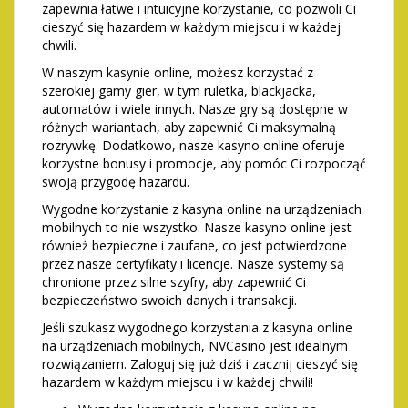
zapewnia łatwe i intuicyjne korzystanie, co pozwoli Ci
cieszyć się hazardem w każdym miejscu i w każdej
chwili.
W naszym kasynie online, możesz korzystać z
szerokiej gamy gier, w tym ruletka, blackjacka,
automatów i wiele innych. Nasze gry są dostępne w
różnych wariantach, aby zapewnić Ci maksymalną
rozrywkę. Dodatkowo, nasze kasyno online oferuje
korzystne bonusy i promocje, aby pomóc Ci rozpocząć
swoją przygodę hazardu.
Wygodne korzystanie z kasyna online na urządzeniach
mobilnych to nie wszystko. Nasze kasyno online jest
również bezpieczne i zaufane, co jest potwierdzone
przez nasze certyfikaty i licencje. Nasze systemy są
chronione przez silne szyfry, aby zapewnić Ci
bezpieczeństwo swoich danych i transakcji.
Jeśli szukasz wygodnego korzystania z kasyna online
na urządzeniach mobilnych, NVCasino jest idealnym
rozwiązaniem. Zaloguj się już dziś i zacznij cieszyć się
hazardem w każdym miejscu i w każdej chwili!