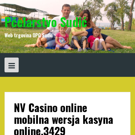
Skip
to
content
Pčelarstvo Sudić
Web trgovina OPG Sudić
NV Casino online
mobilna wersja kasyna
online.3429