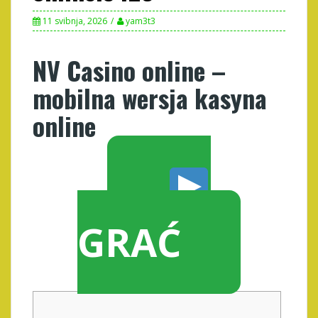
11 svibnja, 2026
yam3t3
NV Casino online –
mobilna wersja kasyna
online
GRAĆ