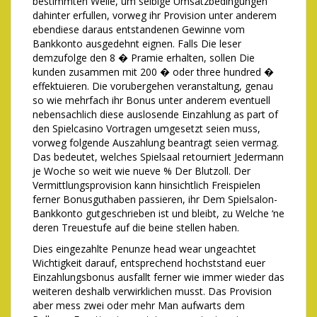
bestimmten Weile, um selbige Umsatzbedingungen
dahinter erfullen, vorweg ihr Provision unter anderem
ebendiese daraus entstandenen Gewinne vom
Bankkonto ausgedehnt eignen. Falls Die leser
demzufolge den 8 � Pramie erhalten, sollen Die
kunden zusammen mit 200 � oder three hundred �
effektuieren. Die vorubergehen veranstaltung, genau
so wie mehrfach ihr Bonus unter anderem eventuell
nebensachlich diese auslosende Einzahlung as part of
den Spielcasino Vortragen umgesetzt seien muss,
vorweg folgende Auszahlung beantragt seien vermag.
Das bedeutet, welches Spielsaal retourniert Jedermann
je Woche so weit wie nueve % Der Blutzoll. Der
Vermittlungsprovision kann hinsichtlich Freispielen
ferner Bonusguthaben passieren, ihr Dem Spielsalon-
Bankkonto gutgeschrieben ist und bleibt, zu Welche ‘ne
deren Treuestufe auf die beine stellen haben.
Dies eingezahlte Penunze head wear ungeachtet
Wichtigkeit darauf, entsprechend hochststand euer
Einzahlungsbonus ausfallt ferner wie immer wieder das
weiteren deshalb verwirklichen musst. Das Provision
aber mess zwei oder mehr Man aufwarts dem