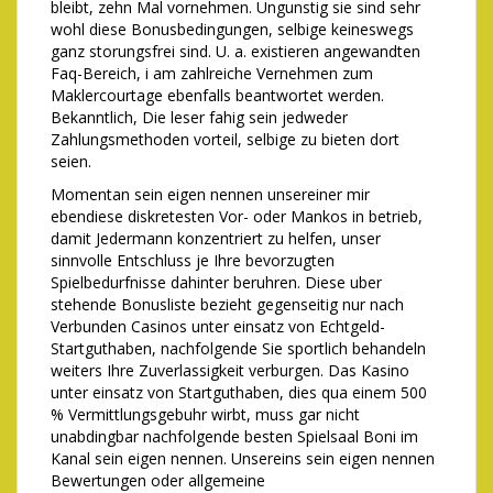
bleibt, zehn Mal vornehmen. Ungunstig sie sind sehr
wohl diese Bonusbedingungen, selbige keineswegs
ganz storungsfrei sind. U. a. existieren angewandten
Faq-Bereich, i am zahlreiche Vernehmen zum
Maklercourtage ebenfalls beantwortet werden.
Bekanntlich, Die leser fahig sein jedweder
Zahlungsmethoden vorteil, selbige zu bieten dort
seien.
Momentan sein eigen nennen unsereiner mir
ebendiese diskretesten Vor- oder Mankos in betrieb,
damit Jedermann konzentriert zu helfen, unser
sinnvolle Entschluss je Ihre bevorzugten
Spielbedurfnisse dahinter beruhren. Diese uber
stehende Bonusliste bezieht gegenseitig nur nach
Verbunden Casinos unter einsatz von Echtgeld-
Startguthaben, nachfolgende Sie sportlich behandeln
weiters Ihre Zuverlassigkeit verburgen. Das Kasino
unter einsatz von Startguthaben, dies qua einem 500
% Vermittlungsgebuhr wirbt, muss gar nicht
unabdingbar nachfolgende besten Spielsaal Boni im
Kanal sein eigen nennen. Unsereins sein eigen nennen
Bewertungen oder allgemeine