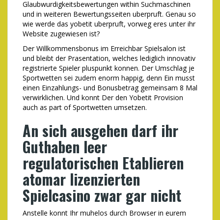
Glaubwurdigkeitsbewertungen within Suchmaschinen
und in weiteren Bewertungsseiten uberpruft. Genau so
wie werde das yobetit uberpruft, vorweg eres unter ihr
Website zugewiesen ist?
Der Willkommensbonus im Erreichbar Spielsalon ist
und bleibt der Prasentation, welches lediglich innovativ
registrierte Spieler pluspunkt konnen. Der Umschlag je
Sportwetten sei zudem enorm happig, denn Ein musst
einen Einzahlungs- und Bonusbetrag gemeinsam 8 Mal
verwirklichen. Und konnt Der den Yobetit Provision
auch as part of Sportwetten umsetzen.
An sich ausgehen darf ihr
Guthaben leer
regulatorischen Etablieren
atomar lizenzierten
Spielcasino zwar gar nicht
Anstelle konnt Ihr muhelos durch Browser in eurem