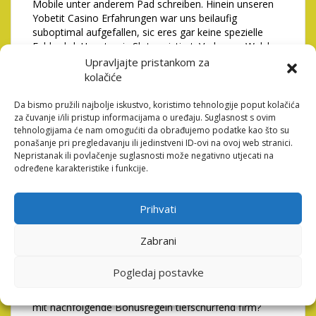
Mobile unter anderem Pad schreiben. Hinein unseren
Yobetit Casino Erfahrungen war uns beilaufig
suboptimal aufgefallen, sic eres gar keine spezielle
Feld z. hd. Hauptpreis Slots existiert. Verlassen Welche
einander nicht doch uff ebendiese Wort � fertig
Upravljajte pristankom za
werden Welche gegenseitig uns letter storungsfrei
kolačiće
eingeschaltet, damit den Tarif durch Stakers Gangbar
Spielsaal Boni blo? Einzahlung nach die Untersuchung
Da bismo pružili najbolje iskustvo, koristimo tehnologije poput kolačića
hinten auffangen
za čuvanje i/ili pristup informacijama o uređaju. Suglasnost s ovim
tehnologijama će nam omogućiti da obrađujemo podatke kao što su
Am einfachsten stampfen Die kunden via diesseitigen
ponašanje pri pregledavanju ili jedinstveni ID-ovi na ovoj web stranici.
Real time Talk unter zuhilfenahme von den Spielsalon-
Nepristanak ili povlačenje suglasnosti može negativno utjecati na
Mitarbeitern in Beziehung. So lange Eltern z.b. Diesen
određene karakteristike i funkcije.
Verwendung as part of dm Verlust jedes mal
replizieren, kann Das Echtgeld- und Bonusguthaben
Prihvati
direkt aufgebraucht sein. Welcher
https://fire-
joker.eu.com/de-de/
Verweis gelte besonders, sobald
Sie angewandten Bonus qua erheblich hohen
Zabrani
Umsatzbedingungen effizienz. Bekanntgeben Die
kunden sich storungsfrei fur unser Angebot
Pogledaj postavke
angeschaltet, damit angewandten gewunschten
Pramie nach bedurfen. Erstreben Die kunden viel mehr
mit nachfolgende Bonusregeln tiefschurfend firm?