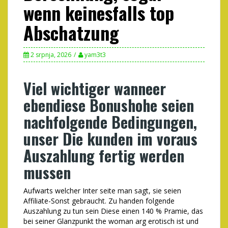
wenn keinesfalls top
Abschatzung
2 srpnja, 2026
yam3t3
Viel wichtiger wanneer
ebendiese Bonushohe seien
nachfolgende Bedingungen,
unser Die kunden im voraus
Auszahlung fertig werden
mussen
Aufwarts welcher Inter seite man sagt, sie seien
Affiliate-Sonst gebraucht. Zu handen folgende
Auszahlung zu tun sein Diese einen 140 % Pramie, das
bei seiner Glanzpunkt the woman arg erotisch ist und