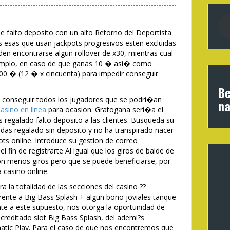
e falto deposito con un alto Retorno del Deportista
s esas que usan jackpots progresivos esten excluidas
en encontrarse algun rollover de x30, mientras cual
ejemplo, en caso de que ganas 10 � asi� como
 500 � (12 � x cincuenta) para impedir conseguir
Be
n conseguir todos los jugadores que se podri�an
na
asino en línea
para ocasion. Gratogana seri�a el
 regalado falto deposito a las clientes. Busqueda su
das regalado sin deposito y no ha transpirado nacer
ots online. Introduce su gestion de correo
 fin de registrarte Al igual que los giros de balde de
n menos giros pero que se puede beneficiarse, por
 casino online.
ra la totalidad de las secciones del casino ??
ferente a Big Bass Splash + algun bono joviales tanque
te a este supuesto, nos otorga la oportunidad de
acreditado slot Big Bass Splash, del ademi?s
atic Play. Para el caso de que nos encontremos que