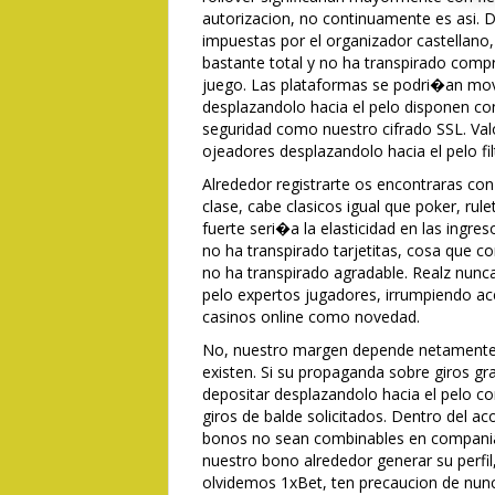
autorizacion, no continuamente es asi. De
impuestas por el organizador castellano,
bastante total y no ha transpirado compr
juego. Las plataformas se podri�an mo
desplazandolo hacia el pelo disponen co
seguridad como nuestro cifrado SSL. Va
ojeadores desplazandolo hacia el pelo fil
Alrededor registrarte os encontraras co
clase, cabe clasicos igual que poker, rul
fuerte seri�a la elasticidad en las ingre
no ha transpirado tarjetitas, cosa que c
no ha transpirado agradable. Realz nunc
pelo expertos jugadores, irrumpiendo ac
casinos online como novedad.
No, nuestro margen depende netamente 
existen. Si su propaganda sobre giros gra
depositar desplazandolo hacia el pelo co
giros de balde solicitados. Dentro del a
bonos no sean combinables en compania 
nuestro bono alrededor generar su perfil
olvidemos 1xBet, ten precaucion de nunc