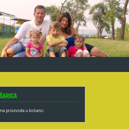
ŠARICA
a proizvoda u košarici.