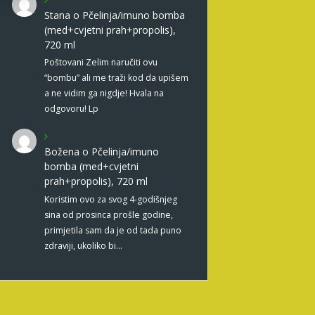
Stana
o
Pčelinja/imuno bomba
(med+cvjetni prah+propolis),
720 ml
Poštovani Zelim naručiti ovu
“bombu” ali me traži kod da upišem
a ne vidim ga nigdje! Hvala na
odgovoru! Lp
Božena
o
Pčelinja/imuno
bomba (med+cvjetni
prah+propolis), 720 ml
Koristim ovo za svog 4-godišnjeg
sina od prosinca prošle godine,
primjetila sam da je od tada puno
zdraviji, ukoliko bi…