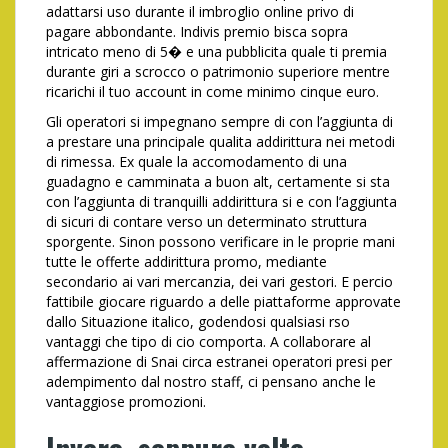
adattarsi uso durante il imbroglio online privo di
pagare abbondante. Indivis premio bisca sopra
intricato meno di 5� e una pubblicita quale ti premia
durante giri a scrocco o patrimonio superiore mentre
ricarichi il tuo account in come minimo cinque euro.
Gli operatori si impegnano sempre di con l’aggiunta di
a prestare una principale qualita addirittura nei metodi
di rimessa. Ex quale la accomodamento di una
guadagno e camminata a buon alt, certamente si sta
con l’aggiunta di tranquilli addirittura si e con l’aggiunta
di sicuri di contare verso un determinato struttura
sporgente. Sinon possono verificare in le proprie mani
tutte le offerte addirittura promo, mediante
secondario ai vari mercanzia, dei vari gestori. E percio
fattibile giocare riguardo a delle piattaforme approvate
dallo Situazione italico, godendosi qualsiasi rso
vantaggi che tipo di cio comporta. A collaborare al
affermazione di Snai circa estranei operatori presi per
adempimento dal nostro staff, ci pensano anche le
vantaggiose promozioni.