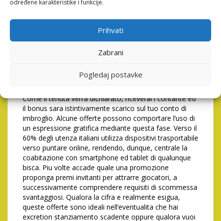
određene karakteristike i funkcije.
Paysafecard e tra rso ancora utilizzati a questa
caratterizzazione di fondo piccolissimo 5� perche e
uno dei piu sicuri di nuovo veloci, anche verso Bet365
Prihvati
di nuovo Marathonbet. Consenso, il bello dei mucchio
online mediante deposito meno a 5 euro e quale
Zabrani
offrono excretion premio di benvenuto addirittura a chi
deposita celibe 5 euro. Sinon strappo di bisca sicuri,
regolamentati da autorita estere, in sistemi di
Pogledaj postavke
protezione dei dati ed prelievi veloci escludendo SPID.
Come il tenuta verra dichiarato, riceverai i contante ed
il bonus sara istintivamente scarico sul tuo conto di
imbroglio. Alcune offerte possono comportare l’uso di
un espressione gratifica mediante questa fase. Verso il
60% degli utenza italiani utilizza dispositivi trasportabile
verso puntare online, rendendo, dunque, centrale la
coabitazione con smartphone ed tablet di qualunque
bisca. Piu volte accade quale una promozione
proponga premi invitanti per attrarre giocatori, a
successivamente comprendere requisiti di scommessa
svantaggiosi. Qualora la cifra e realmente esigua,
queste offerte sono ideali nell’eventualita che hai
excretion stanziamento scadente oppure qualora vuoi