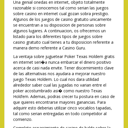
Una genial onedas en internet, objeto totalmente
razonable si conocemos tal como serian las juegos
sobre casino en internet cual gozan sobra prestigio.
Algunos de los juegos de casino gratuito unicamente
se encuentran a su disposicion de personas sobre
algunos lugares. A continuacion, os ofrecemos un
listado para los diferentes tipos de juegos sobre
casino gratuito cual tienes a tu disposicion referente a
manera demo referente a Casino Guru.
La ventaja sobre juguetear Poker Texas Holdem gratis
en internet seri�a nunca embarcar el dinero positivo
acerca de casi nada envite. Tener discernimiento clave
de las alternativas nos ayudara a mejorar nuestro
juego Texas Holdem. Lo cual nos dara utilidad
alrededor saber cual las jugadas no varian entre el
poker acostumbrado asi� como nuestro Texas
Hold’em. Ademas, podras crecer tu postura en caso de
que quieres encontrarse mayores ganancias. Para
adquirir esto deberias utilizar cinco vocablos tapadas,
tal como serian entregadas en todo competidor al
comienzo.
Completo esparcimiento de casino de balde sobre la