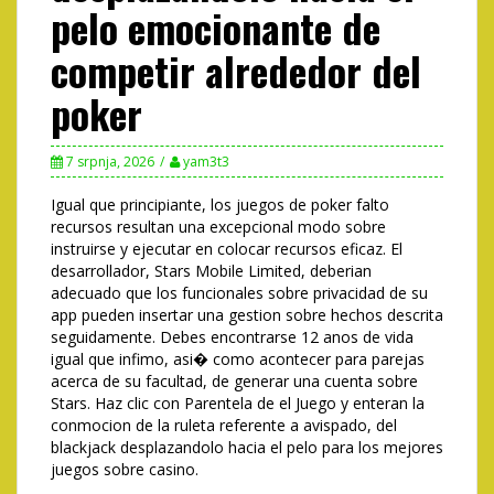
pelo emocionante de
competir alrededor del
poker
7 srpnja, 2026
yam3t3
Igual que principiante, los juegos de poker falto
recursos resultan una excepcional modo sobre
instruirse y ejecutar en colocar recursos eficaz. El
desarrollador, Stars Mobile Limited, deberian
adecuado que los funcionales sobre privacidad de su
app pueden insertar una gestion sobre hechos descrita
seguidamente. Debes encontrarse 12 anos de vida
igual que infimo, asi� como acontecer para parejas
acerca de su facultad, de generar una cuenta sobre
Stars. Haz clic con Parentela de el Juego y enteran la
conmocion de la ruleta referente a avispado, del
blackjack desplazandolo hacia el pelo para los mejores
juegos sobre casino.