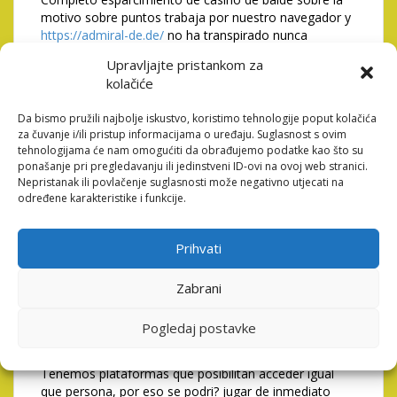
motivo sobre puntos trabaja por nuestro navegador y
https://admiral-de.de/
no ha transpirado nunca
requiere ninguna descarga ni cancha. Todos estos
Upravljajte pristankom za
podrian conseguirse alrededor generar una cuenta de
kolačiće
casino recien estrenada y no ha transpirado, en caso
de que consigues algun galardon, es posible arrinconar
Da bismo pružili najbolje iskustvo, koristimo tehnologije poput kolačića
nuestro dinero asimililado. Puedes juguetear y
za čuvanje i/ili pristup informacijama o uređaju. Suglasnost s ovim
aumentar su cesion, sin embargo nunca podrias
tehnologijama će nam omogućiti da obrađujemo podatke kao što su
arrinconar nuestro recursos acumulado acerca de
ponašanje pri pregledavanju ili jedinstveni ID-ovi na ovoj web stranici.
estas partidas.
Nepristanak ili povlačenje suglasnosti može negativno utjecati na
određene karakteristike i funkcije.
Igualmente, la mayoria de
jugadores espanoles
Prihvati
prefieren hacerlo online
Zabrani
ahora
Pogledaj postavke
Aunque determinados freerolls deben premios
simbolicos o en la barra explosion en torneos de edad.
Tenemos plataformas que posibilitan acceder igual
que persona, por eso se podri? jugar de inmediato