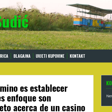
Sudić
RICA
BLAGAJNA
UVJETI KUPOVINE
KONTAKT
KO
mino es establecer
es enfoque son
Nem
reto acerca de un casino