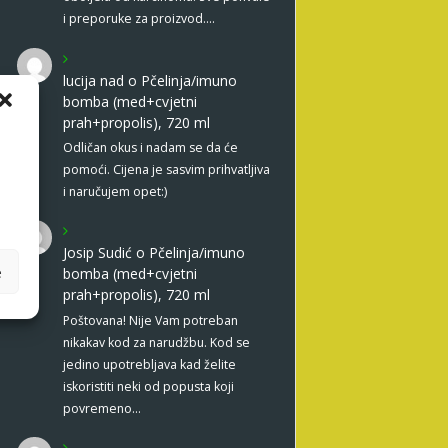
i preporuke za proizvod.…
lucija nad
o
Pčelinja/imuno
bomba (med+cvjetni
prah+propolis), 720 ml
Odličan okus i nadam se da će
pomoći. Cijena je sasvim prihvatljiva
i naručujem opet:)
Josip Sudić
o
Pčelinja/imuno
e
bomba (med+cvjetni
prah+propolis), 720 ml
Poštovana! Nije Vam potreban
nikakav kod za narudžbu. Kod se
jedino upotrebljava kad želite
iskoristiti neki od popusta koji
povremeno…