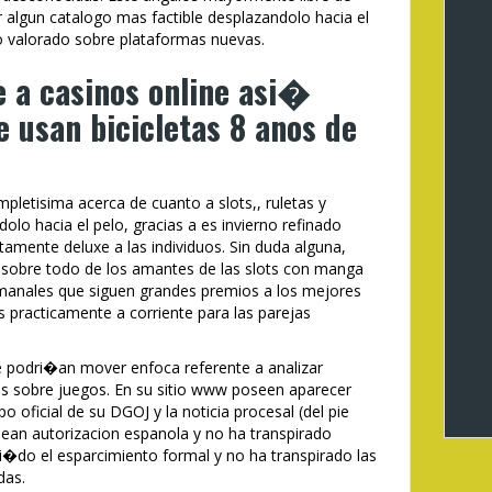
lgun catalogo mas factible desplazandolo hacia el
do valorado sobre plataformas nuevas.
e a casinos online asi�
 usan bicicletas 8 anos de
mpletisima acerca de cuanto a slots,, ruletas y
olo hacia el pelo, gracias a es invierno refinado
amente deluxe a las individuos. Sin duda alguna,
 sobre todo de los amantes de las slots con manga
manales que siguen grandes premios a los mejores
practicamente a corriente para las parejas
e podri�an mover enfoca referente a analizar
es sobre juegos. En su sitio www poseen aparecer
po oficial de su DGOJ y la noticia procesal (del pie
sean autorizacion espanola y no ha transpirado
lui�do el esparcimiento formal y no ha transpirado las
das.