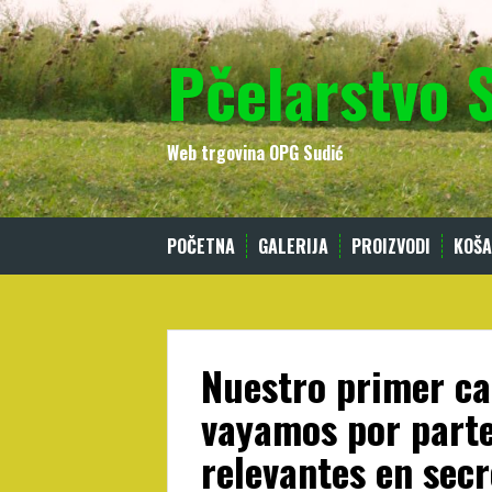
Skip
to
Pčelarstvo 
content
Web trgovina OPG Sudić
POČETNA
GALERIJA
PROIZVODI
KOŠA
Nuestro primer ca
vayamos por part
relevantes en sec