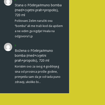
Stana
o
Pčelinja/imuno bomba
(med+cvjetni prah+propolis),
720 ml
Poštovani Zelim naručiti ovu
“bombu” ali me traži kod da upišem
a ne vidim ga nigdje! Hvala na
odgovoru! Lp
Božena
o
Pčelinja/imuno
bomba (med+cvjetni
prah+propolis), 720 ml
Koristim ovo za svog 4-godišnjeg
sina od prosinca prošle godine,
primjetila sam da je od tada puno
zdraviji, ukoliko bi…