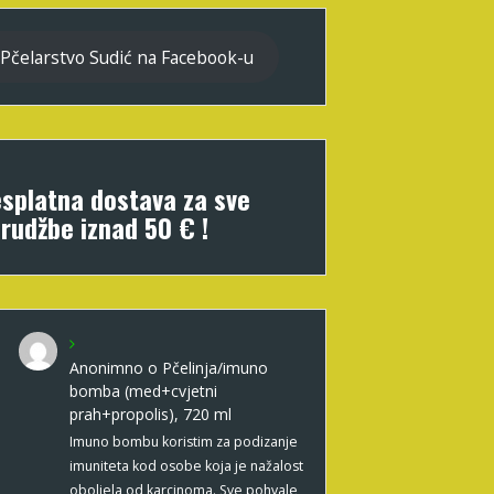
Pčelarstvo Sudić na Facebook-u
splatna dostava za sve
rudžbe iznad 50 € !
Anonimno
o
Pčelinja/imuno
bomba (med+cvjetni
prah+propolis), 720 ml
Imuno bombu koristim za podizanje
imuniteta kod osobe koja je nažalost
oboljela od karcinoma. Sve pohvale