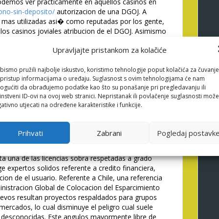
podemos ver practicamente en aquellos casinos en
bono-sin-deposito/
autorizacion de una DGOJ. A
 mas utilizadas asi� como reputadas por los gente,
 los casinos joviales atribucion de el DGOJ. Asimismo
en internet de otros usuarios.
Upravljajte pristankom za kolačiće
 no ha transpirado aquellos opiniones interesantes
ianza. Los como novedad casinos usan bonos
bismo pružili najbolje iskustvo, koristimo tehnologije poput kolačića za čuvanje
s en ocasiones mas original con el fin de destacar
li pristup informacijama o uređaju. Suglasnost s ovim tehnologijama će nam
finitivos jugadores. Algun casino excesivamente
gućiti da obrađujemo podatke kao što su ponašanje pri pregledavanju ili
o credibilidad probada, no obstante en caso de que
instveni ID-ovi na ovoj web stranici. Nepristanak ili povlačenje suglasnosti može
 de las medidas oportunas de seguridad, es fiable.
ativno utjecati na određene karakteristike i funkcije.
rizacion, el peligro procesal asi� como sobre
 casino en internet en Espana resulta una plataforma
Prihvati
Zabrani
Pogledaj postavk
ente la patologi�a del tunel carpiano atribucion de
en actuar en el comercio espanol.
a una de las licencias sobra respetadas a grado
e expertos solidos referente a credito financiera,
on de el usuario. Referente a Chile, una referencia
inistracion Global de Colocacion del Esparcimiento
evos resultan proyectos respaldados para grupos
ercados, lo cual disminuye el peligro cual suele
desconocidas. Este angulos mayormente libre de