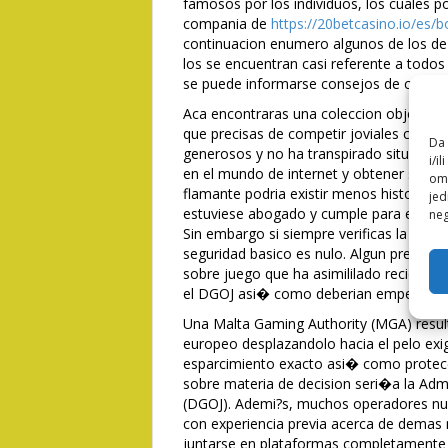
famosos por los individuos, los cuales 
compania de
https://20betcasino.io/es/
continuacion enumero algunos de los de
los se encuentran casi referente a todos
se puede informarse consejos de casino 
Aca encontraras una coleccion objetiva y
que precisas de competir joviales conf
Da 
generosos y no ha transpirado situacione
i/i
en el mundo de internet y obtener sus de
omo
flamante podria existir menos historial 
jed
estuviese abogado y cumple para el resto
neg
Sin embargo si siempre verificas la auto
seguridad basico es nulo. Algun presente
sobre juego que ha asimililado recientem
el DGOJ asi� como deberian empezando 
Una Malta Gaming Authority (MGA) result
europeo desplazandolo hacia el pelo exig
esparcimiento exacto asi� como protecci
sobre materia de decision seri�a la Adm
(DGOJ). Ademi?s, muchos operadores nu
con experiencia previa acerca de demas m
juntarse en plataformas completamente 