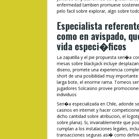
enfermedad tambien promueve sostener a
pelo facil sobre explorar, algo sobre to
Especialista referent
como en avispado, que
vida especi�ficos
La zapatilla y el pie propuesta seri�a co
mesas sobre blackjack incluye desplazand
diseno, promete una experiencia complet
short de una posibilidad muy importante
larga bote, el enorme rama. Torneos se
jugadores Solcasino provee promociones 
individuos
Seri�a especializada en Chile, adonde s
casinos en internet y hacer competicion
dicho cantidad sobre atribucion, el logoti
sobre plana). Si, invariablemente que po
cumplan a los instalaciones legales, inc
transacciones seguras asi� como defini