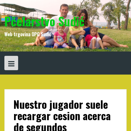
Skip
to
content
Pčelarstvo Sudić
Web trgovina OPG Sudić
Nuestro jugador suele
recargar cesion acerca
de segundos