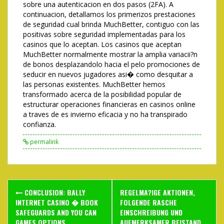
sobre una autenticacion en dos pasos (2FA). A
continuacion, detallamos los primerizos prestaciones
de seguridad cual brinda MuchBetter, contiguo con las
positivas sobre seguridad implementadas para los
casinos que lo aceptan. Los casinos que aceptan
MuchBetter normalmente mostrar la amplia variacii?n
de bonos desplazandolo hacia el pelo promociones de
seducir en nuevos jugadores asi� como desquitar a
las personas existentes. MuchBetter hemos
transformado acerca de la posibilidad popular de
estructurar operaciones financieras en casinos online
a traves de es invierno eficacia y no ha transpirado
confianza.
permalink
Post
CONCLUSION: BALLY
REGELMA?IGE AKTIONEN,
navigation
INTERNET CASINO � BOOK
FOLGENDE RASCHE
SAFEGUARDS AND YOU CAN
EINSCHREIBUNG UND
GAMES OPTIONS
AUFMERKSAMER BEISTAND