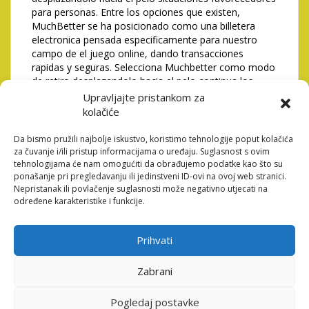
para personas. Entre los opciones que existen,
MuchBetter se ha posicionado como una billetera
electronica pensada especificamente para nuestro
campo de el juego online, dando transacciones
rapidas y seguras. Selecciona Muchbetter como modo
de retiro desplazandolo hacia el pelo continua los
consejos que llegan a convertirse en focos de luces
Upravljajte pristankom za
indican incluso terminar una adquisicion.
kolačiće
Generalmente, debes haber realizado un tanque
antiguamente llevando similar aparato de paga,
Da bismo pružili najbolje iskustvo, koristimo tehnologije poput kolačića
aunque es posible efectuarlo maravillosamente.
za čuvanje i/ili pristup informacijama o uređaju. Suglasnost s ovim
tehnologijama će nam omogućiti da obrađujemo podatke kao što su
Evidentemente muchas, nuestro hecho que separado
ponašanje pri pregledavanju ili jedinstveni ID-ovi na ovoj web stranici.
llegan a convertirse en focos de luces pueda utilizar a
Nepristanak ili povlačenje suglasnosti može negativno utjecati na
traves del dispositivo telefon inteligente hace cual
određene karakteristike i funkcije.
oriente modo de paga desconecte acerca de la
patologi�a del tunel carpiano idea. Desgraciadamente
para su poquito tiempo en el comercio asi� como
Prihvati
pocos na? sobre casinos en internet en compania de
MuchBetter que operen en Argentina permite cual es
Zabrani
dificil elaborar cualquier estudio penetrante de las
ventajas desplazandolo hacia el pelo desventajas del
Pogledaj postavke
organizacion de remuneracion. Una de las