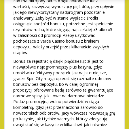
Fan ma okrojony okres dzięki dokonanie ludzi
wartości, zazwyczaj wynoszący pięć dób, przy upływie
jakiego niewykorzystany nadprogram pozostanie
anulowany. Żeby być w stanie wypłacić środki
osiągnięte spośród bonusu, potrzebne jest spełnienie
czynników ruchu, które sięgają najczęściej x3 albo x5
w zależności od promocji. Ażeby użytkować
pochodzące z Verde Casino bonusu z brakiem
depozytu, należy przejść przez kilkanaście zwykłych
etapów.
Bonus za rejestrację dzięki pięćdziesiąt zł jest to
niewątpliwie najogromniejszy plus kasyna, gdyż
umożliwia efektywny początek. Jak najistotniejsze,
gracze Spin City mogą opierać się rozmaite odmiany
bonusów bez depozytu, bo w całej ogromnej
propozycji pferowane będą zarówno te gwarantujące
darmowe spiny, jak i owe na darmowe pieniądze.
Podaż promocyjną wolno potwierdzić w ciągu
kompletną, gdyż jest przeznaczona zarówno do
nowatorskich odbiorców, jacy wówczas rozważają grę
po kasynie, jak i tychże wiernych, którzy zdecydują
uwagi stać się w kasynie w kilka chwil jak i również