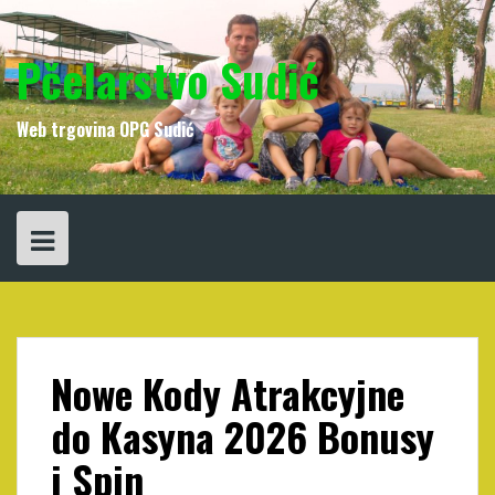
Skip
to
content
Pčelarstvo Sudić
Web trgovina OPG Sudić
Nowe Kody Atrakcyjne
do Kasyna 2026 Bonusy
i Spin