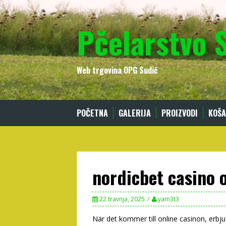
Skip
to
Pčelarstvo 
content
Web trgovina OPG Sudić
POČETNA
GALERIJA
PROIZVODI
KOŠA
nordicbet casino 
22 travnja, 2025
yam3t3
När det kommer till online casinon, erbj