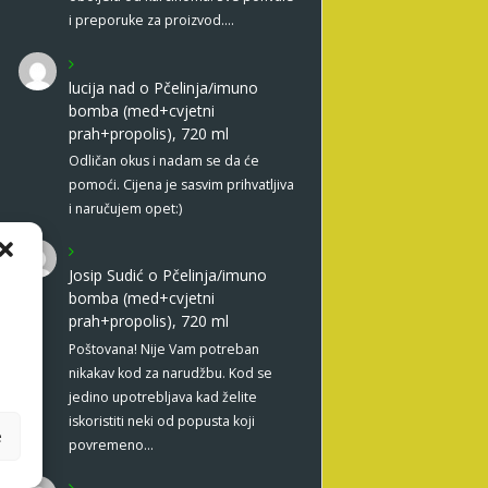
i preporuke za proizvod.…
lucija nad
o
Pčelinja/imuno
bomba (med+cvjetni
prah+propolis), 720 ml
Odličan okus i nadam se da će
pomoći. Cijena je sasvim prihvatljiva
i naručujem opet:)
Josip Sudić
o
Pčelinja/imuno
bomba (med+cvjetni
prah+propolis), 720 ml
Poštovana! Nije Vam potreban
nikakav kod za narudžbu. Kod se
jedino upotrebljava kad želite
iskoristiti neki od popusta koji
e
povremeno…