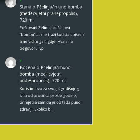
Stana
o
Pčelinja/imuno bomba
(med+cvjetni prah+propolis),
720 ml
Poštovani Zelim naručiti ovu
“bombu” ali me traži kod da upišem
a ne vidim ga nigdje! Hvala na
odgovoru! Lp
Božena
o
Pčelinja/imuno
bomba (med+cvjetni
prah+propolis), 720 ml
Koristim ovo za svog 4-godišnjeg
sina od prosinca prošle godine,
primjetila sam da je od tada puno
zdraviji, ukoliko bi…