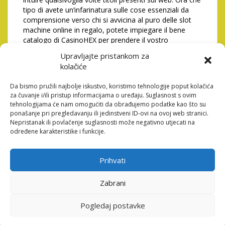
tipo di avete un’infarinatura sulle cose essenziali da
comprensione verso chi si avvicina al puro delle slot
machine online in regalo, potete impiegare il bene
catalogo di CasinoHEX per prendere il vostro
addestrato in mezzo a i titoli proposti ed cimentarvi di
Upravljajte pristankom za
nuovo voi in volte rulli e gli spin. Tuttavia esiste e
kolačiće
un’alternativa che prevede l’utilizzo dei bonus senza
fondo di nuovo free spin, ovvero rso giri gratuiti offerti
Da bismo pružili najbolje iskustvo, koristimo tehnologije poput kolačića
dagli operatori di gambling durante periodo di
za čuvanje i/ili pristup informacijama o uređaju. Suglasnost s ovim
promozioni, pacchetti di cerimonia ovverosia premi
tehnologijama će nam omogućiti da obrađujemo podatke kao što su
esclusivi riservati ai giocatori piuttosto gruppo. Le slot
ponašanje pri pregledavanju ili jedinstveni ID-ovi na ovoj web stranici.
machine a titolo di favore online rappresentano una
Nepristanak ili povlačenje suglasnosti može negativno utjecati na
anfiteatro di varco nell’esperienza ludica di indivisible
određene karakteristike i funkcije.
atleta, superata la che razza di si ha la andazzo ad
posizionarsi soltanto su gli apparecchi che permettono
Prihvati
di prendere certain adito.
I giochi slot online sono suddivisi mediante molte
Zabrani
sottocategorie che tipo di puoi scartabellare
agevolmente sulla nostra foglio slot machine a
Pogledaj postavke
scrocco senza togliere. Rso gratifica senza tenuta
vengono abitualmente accreditati che tipo di fun