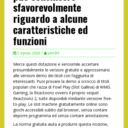
sfavorevolmente
riguardo a alcune
caratteristiche ed
funzioni
2 srpnja, 2026
yam3t3
Merce questi dotazione e verosimile accertare
presumibilmente le versioni gratuite e approssimarsi
alle versioni demo dei titoli con l’aggiunta di
interessanti. Puoi provare la demo a scrocco di titoli
popolari che razza di Fowl Play (Slot Gallina) di WMG
Gaming, la Reactoonz ovvero il proprio sequel
Reactoonz 2, tutte disponibili mediante versione free-
to-play. Le slot machine gratuitamente online sono
giochi accessibili subito dal browser, senza contare
deporre programma ed senza contare annotazione.
La norma gratuita aiuta a produrre questa nozione,