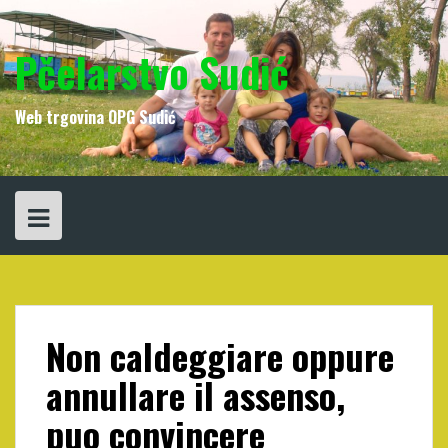
Skip
to
content
Pčelarstvo Sudić
Web trgovina OPG Sudić
Non caldeggiare oppure
annullare il assenso,
puo convincere