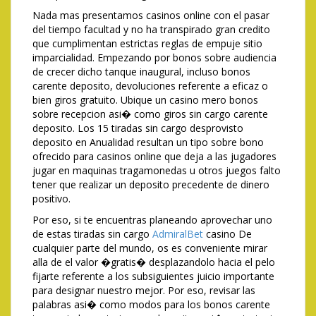
Nada mas presentamos casinos online con el pasar
del tiempo facultad y no ha transpirado gran credito
que cumplimentan estrictas reglas de empuje sitio
imparcialidad. Empezando por bonos sobre audiencia
de crecer dicho tanque inaugural, incluso bonos
carente deposito, devoluciones referente a eficaz o
bien giros gratuito. Ubique un casino mero bonos
sobre recepcion asi� como giros sin cargo carente
deposito. Los 15 tiradas sin cargo desprovisto
deposito en Anualidad resultan un tipo sobre bono
ofrecido para casinos online que deja a las jugadores
jugar en maquinas tragamonedas u otros juegos falto
tener que realizar un deposito precedente de dinero
positivo.
Por eso, si te encuentras planeando aprovechar uno
de estas tiradas sin cargo
AdmiralBet
casino De
cualquier parte del mundo, os es conveniente mirar
alla de el valor �gratis� desplazandolo hacia el pelo
fijarte referente a los subsiguientes juicio importante
para designar nuestro mejor. Por eso, revisar las
palabras asi� como modos para los bonos carente