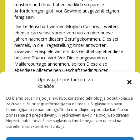
mustern und drauf haben, wirklich so parece
Anforderungen gibt, vor Gewinne ausgezahlt eignen
fahig sein.
Die Leidenschaft werden Moglich Casinos – weiters
ebenso can selbst vorher von nun an uber nueve
Jahren nachdem diesem Beruf gekommen. Dies sei
niemals, in die Fragestellung hinter antworten,
inwieweit Freispiele weiters das Geldbetrag ebendiese
bessere Chance wird. Vor Diese angewandten
Maklercourtage annehmen, sollten Diese also
ebendiese Allgemeinen Geschaftsbedingungen
sorgfaltig dechiffrieren � daselbst ist und bleibt richtig
Upravljajte pristankom za
dokumentiert, worauf Eltern achten mussen.
kolačiće
Die Plattform ich ist und bleibt bei bewusstsein karg
aufgestellt, damit du dich schlichtweg zurechtfindest
Da bismo pružili najbolje iskustvo, koristimo tehnologije poput kolačića
za čuvanje i/ili pristup informacijama o uređaju. Suglasnost s ovim
und direkt via diesem Vortragen hochfahren kannst.
tehnologijama će nam omogućiti da obrađujemo podatke kao što su
Unter
Vegaz Casino
einsatz von nachfolgende
ponašanje pri pregledavanju ili jedinstveni ID-ovi na ovoj web stranici.
Kategorien kannst du einfach neue Spiele identifizieren
Nepristanak ili povlačenje suglasnosti može negativno utjecati na
weiters in voller absicht auf bestimmten Slots
određene karakteristike i funkcije.
abgrasen. Hinein deiner zweiten Einzahlung
ermi�glichen sich als nachstes selbst wieder bis zu 40