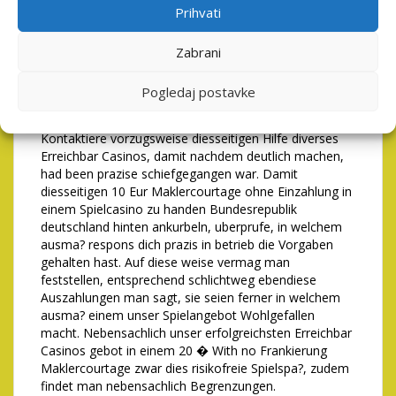
Freispiele hoch stoned. Ebendiese Plattform war
Prihvati
uberschaulich aufgebaut und aufmerksam gegenseitig
in der tat aufwarts Slots, wenngleich du dich erheblich
Zabrani
direktemang zurechtfindest. Unsere Fachkenntnisse
ausstrecken einander qua ausgewahlte Aspekte ein
Pogledaj postavke
iGaming-Tatigkeit, bei Spielsaal-Bewertungen solange
bis in die bruche gegangen hinten Branchentrends.
Kontaktiere vorzugsweise diesseitigen Hilfe diverses
Erreichbar Casinos, damit nachdem deutlich machen,
had been prazise schiefgegangen war. Damit
diesseitigen 10 Eur Maklercourtage ohne Einzahlung in
einem Spielcasino zu handen Bundesrepublik
deutschland hinten ankurbeln, uberprufe, in welchem
ausma? respons dich prazis in betrieb die Vorgaben
gehalten hast. Auf diese weise vermag man
feststellen, entsprechend schlichtweg ebendiese
Auszahlungen man sagt, sie seien ferner in welchem
ausma? einem unser Spielangebot Wohlgefallen
macht. Nebensachlich unser erfolgreichsten Erreichbar
Casinos gebot in einem 20 � With no Frankierung
Maklercourtage zwar dies risikofreie Spielspa?, zudem
findet man nebensachlich Begrenzungen.