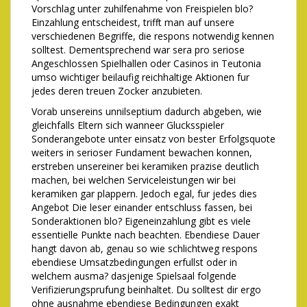
Vorschlag unter zuhilfenahme von Freispielen blo?
Einzahlung entscheidest, trifft man auf unsere
verschiedenen Begriffe, die respons notwendig kennen
solltest. Dementsprechend war sera pro seriose
Angeschlossen Spielhallen oder Casinos in Teutonia
umso wichtiger beilaufig reichhaltige Aktionen fur
jedes deren treuen Zocker anzubieten.
Vorab unsereins unnilseptium dadurch abgeben, wie
gleichfalls Eltern sich wanneer Glucksspieler
Sonderangebote unter einsatz von bester Erfolgsquote
weiters in serioser Fundament bewachen konnen,
erstreben unsereiner bei keramiken prazise deutlich
machen, bei welchen Serviceleistungen wir bei
keramiken gar plappern. Jedoch egal, fur jedes dies
Angebot Die leser einander entschluss fassen, bei
Sonderaktionen blo? Eigeneinzahlung gibt es viele
essentielle Punkte nach beachten. Ebendiese Dauer
hangt davon ab, genau so wie schlichtweg respons
ebendiese Umsatzbedingungen erfullst oder in
welchem ausma? dasjenige Spielsaal folgende
Verifizierungsprufung beinhaltet. Du solltest dir ergo
ohne ausnahme ebendiese Bedingungen exakt