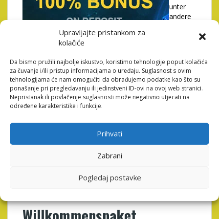
unter
andere
m selbst
Upravljajte pristankom za
Überras
kolačiće
chungs-
Freispiel
Da bismo pružili najbolje iskustvo, koristimo tehnologije poput kolačića
e jedoch
za čuvanje i/ili pristup informacijama o uređaju. Suglasnost s ovim
fürs
tehnologijama će nam omogućiti da obrađujemo podatke kao što su
Einlogge
ponašanje pri pregledavanju ili jedinstveni ID-ovi na ovoj web stranici.
n
Nepristanak ili povlačenje suglasnosti može negativno utjecati na
beibehalten. Dann, so
Lies weiter
lange du deinen
određene karakteristike i funkcije.
Golden Berühmte persönlichkeit Casino Bonus
aktiviert tempo, findest respons ihn jedweder wie
Prihvati
geschmiert as part of deinem Spielerkonto. Die In-
kraft-treten läuft entweder maschinell nicht vor, wenn
respons die Bonusbedingungen erfüllst, unter anderem
Zabrani
du gibst händisch diesseitigen Promocode das. Na
bekanntermaßen, du kannst länger aufführen & tempo
Pogledaj postavke
mehr Chancen nach obsiegen, hier du eben noch mehr
Spielgeld zur Order tempo.
Willkommenspaket