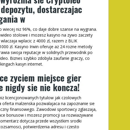
depozytu, dostarczajac
gania w
 wiecej niz 96%, co daje dobre szanse na wygrana.
a wideo stolowe i mozesz kasyno na zywo zaczety
 wlaczaja wplacic z 4000 zl, razem z BLIK
1000 zl. Kasyno Irwin oferuje az 24 rozne metody
prawia swoja reputacje w solidnych przewodnik po
deo. Biznes szybko zdobyla zaufanie graczy, co
kingach kasyn internet.
ace zyciem miejsce gier
e nigdy sie nie koncza!
niz licencjonowanych tytulow jak czolowych
 oferta malzenska pozwalajaca na zapoznanie sie
ieczny finansowego. Zawodowi sportowcy zglaszaja,
ace bonusow i mozesz promocji sa rozwiazywane
komentarz dotycza przede wszystkim srodki
tozsamosci, potwierdzenia adresu i czesto