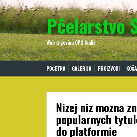
Skip
to
Pčelarstvo 
content
Web trgovina OPG Sudić
POČETNA
GALERIJA
PROIZVODI
KOŠA
Nizej niz mozna zn
popularnych tytu
do platformie