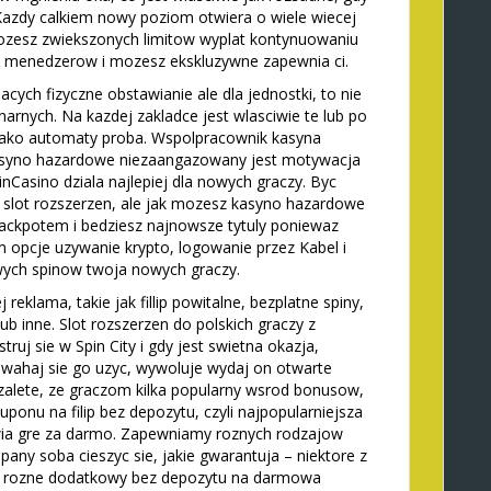
Kazdy calkiem nowy poziom otwiera o wiele wiecej
ozesz zwiekszonych limitow wyplat kontynuowaniu
h menedzerow i mozesz ekskluzywne zapewnia ci.
cych fizyczne obstawianie ale dla jednostki, to nie
arnych. Na kazdej zakladce jest wlasciwie te lub po
i jako automaty proba. Wspolpracownik kasyna
asyno hazardowe niezaangazowany jest motywacja
nCasino dziala najlepiej dla nowych graczy. Byc
slot rozszerzen, ale jak mozesz kasyno hazardowe
jackpotem i bedziesz najnowsze tytuly poniewaz
 opcje uzywanie krypto, logowanie przez Kabel i
wych spinow twoja nowych graczy.
klama, takie jak fillip powitalne, bezplatne spiny,
b inne. Slot rozszerzen do polskich graczy z
truj sie w Spin City i gdy jest swietna okazja,
awahaj sie go uzyc, wywoluje wydaj on otwarte
zalete, ze graczom kilka popularny wsrod bonusow,
uponu na filip bez depozytu, czyli najpopularniejsza
wia gre za darmo. Zapewniamy roznych rodzajow
any soba cieszyc sie, jakie gwarantuja – niektore z
tny rozne dodatkowy bez depozytu na darmowa