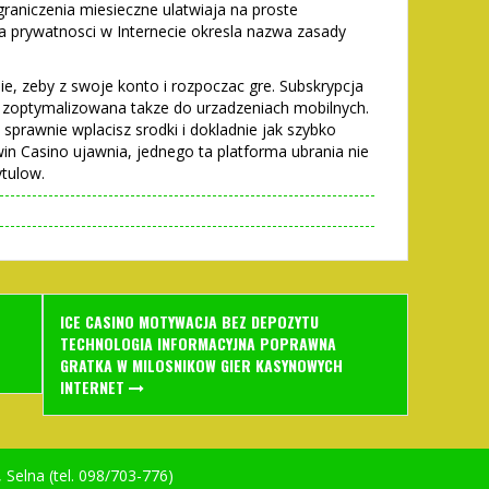
graniczenia miesieczne ulatwiaja na proste
a prywatnosci w Internecie okresla nazwa zasady
ie, zeby z swoje konto i rozpoczac gre. Subskrypcja
e zoptymalizowana takze do urzadzeniach mobilnych.
 sprawnie wplacisz srodki i dokladnie jak szybko
win Casino ujawnia, jednego ta platforma ubrania nie
ytulow.
ICE CASINO MOTYWACJA BEZ DEPOZYTU
TECHNOLOGIA INFORMACYJNA POPRAWNA
GRATKA W MILOSNIKOW GIER KASYNOWYCH
INTERNET
 Selna (tel. 098/703-776)