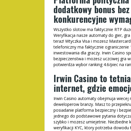
dodatkowy bonus bez 
konkurencyjne wyma
Wszystko slotow ma faktycznie RTP duzo
Weryfikacja nasze automaty do gier, gr
teraz! Wtyczka Visa i mozesz Mastercard
telefoniczny ma faktycznie ograniczenie 
inwestowania dla graczy. Irwin Casino s
bezpieczenstwa i mozesz uczciwej gra wi
potwierdza wybor ranking 4.6/piec na ran
Irwin Casino to tetni
internet, gdzie emocj
Irwin Casino automaty obejmuja wiecej 
deweloperow branzy. Masz to przepiekna
posiadanie platforma bezpieczny i bezp
jednego do podstawowe pytania dotycz
szybko i mozesz umiejetnie. Niezbedne 
weryfikacji KYC, ktory potrzeba dowodu 