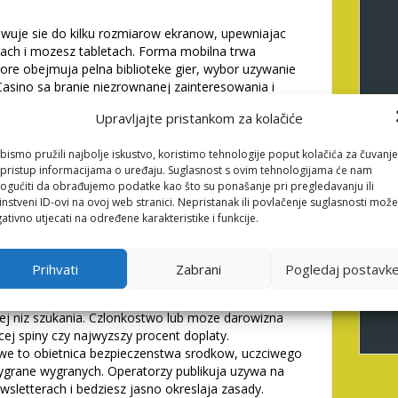
wuje sie do kilku rozmiarow ekranow, upewniajac
ach i mozesz tabletach. Forma mobilna trwa
ore obejmuja pelna biblioteke gier, wybor uzywanie
asino sa branie niezrownanej zainteresowania i
Upravljajte pristankom za kolačiće
w Irwin, jestesmy w stanie zaprosic Cie do naszego
akterystyka, bezplatne spiny i mozesz specjalne
bismo pružili najbolje iskustvo, koristimo tehnologije poput kolačića za čuvanje
ie czasu pozostalo procedury bonusowe natychmiast
li pristup informacijama o uređaju. Suglasnost s ovim tehnologijama će nam
 zamiast mozliwosci odzyskania. IRWIN casino bonus
gućiti da obrađujemo podatke kao što su ponašanje pri pregledavanju ili
 automatach slotowych. Program IRWIN Casino
instveni ID-ovi na ovoj web stranici. Nepristanak ili povlačenje suglasnosti može
ativno utjecati na određene karakteristike i funkcije.
bez depozytu, ktore umozliwiaja graczom na porodu
w.
mocji, razem z reload motywacja, cashback oraz
Prihvati
Zabrani
Pogledaj postavk
ja lojalnosciowy oferuje korzysci w stalych
je znalezc w trybie proba, pozwalajac graczom
j niz szukania. Czlonkostwo lub moze darowizna
j spiny czy najwyzszy procent doplaty.
we to obietnica bezpieczenstwa srodkow, uczciwego
ygrane wygranych. Operatorzy publikuja uzywa na
sletterach i bedziesz jasno okreslaja zasady.