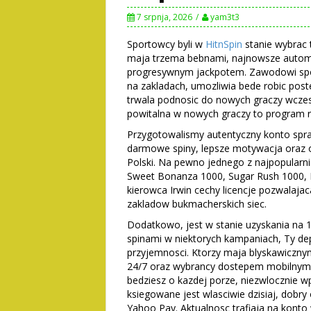
7 srpnja, 2026
yam3t3
Sportowcy byli w
HitnSpin
stanie wybrac 
maja trzema bebnami, najnowsze automat
progresywnym jackpotem. Zawodowi sp
na zakladach, umozliwia bede robic pos
trwala podnosic do nowych graczy wczes
powitalna w nowych graczy to program r
Przygotowalismy autentyczny konto spr
darmowe spiny, lepsze motywacja oraz o
Polski. Na pewno jednego z najpopularni
Sweet Bonanza 1000, Sugar Rush 1000, Dl
kierowca Irwin cechy licencje pozwalajac
zakladow bukmacherskich siec.
Dodatkowo, jest w stanie uzyskania n
spinami w niektorych kampaniach, Ty de
przyjemnosci. Ktorzy maja blyskawiczn
24/7 oraz wybrancy dostepem mobilnym, 
bedziesz o kazdej porze, niezwlocznie w
ksiegowane jest wlasciwie dzisiaj, dobry
Yahoo Pay. Aktualnosc trafiaja na konto 