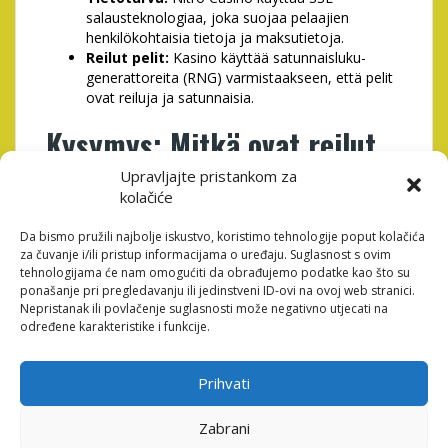
salausteknologiaa, joka suojaa pelaajien
henkilökohtaisia tietoja ja maksutietoja.
Reilut pelit:
Kasino käyttää satunnaisluku-
generattoreita (RNG) varmistaakseen, että pelit
ovat reiluja ja satunnaisia.
Kysymys: Mitkä ovat reilut
voittomahdollisuudet Nitro
Upravljajte pristankom za
kolačiće
Casinolla?
Da bismo pružili najbolje iskustvo, koristimo tehnologije poput kolačića
Nitro Casinolla pelien palautusprosentti (RTP) vaihtelee
za čuvanje i/ili pristup informacijama o uređaju. Suglasnost s ovim
eri pelityypeittäin. Keskimäärin RTP on noin
95-98%
,
tehnologijama će nam omogućiti da obrađujemo podatke kao što su
mikä tarkoittaa, että pelaajat voivat odottaa saavansa
ponašanje pri pregledavanju ili jedinstveni ID-ovi na ovoj web stranici.
takaisin 95-98% panoksistaan pitkällä aikavälillä. On
Nepristanak ili povlačenje suglasnosti može negativno utjecati na
tärkeää huomata, että yksittäisten pelien RTP voi
određene karakteristike i funkcije.
vaihdella suuresti. Esimerkiksi:
Prihvati
Peli
RTP (%)
Panostusvaat
imukset
Zabrani
Starburst
96.1%
35x