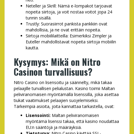
Neteller ja Skrill: Nämä e-lompakot tarjoavat
nopeita siirtoja, ja voit nostaa voitot jopa 24
tunnin sisällä.
Trustly: Suorasiirrot pankista pankkiin ovat
mahdollisia, ja ne ovat erittäin nopeita.
Siirtoja mobiililaitteilla: Esimerkiksi Zimpler ja
Euteller mahdollistavat nopeita siirtoja mobiilin
kautta.
Kysymys: Mikä on Nitro
Casinon turvallisuus?
Nitro Casino on lisensoitu ja säännelty, mikä takaa
pelaajille turvallisen pelialustan. Kasino toimii Maltan
peliviranomaisen myöntämällä lisenssillä, joka asettaa
tiukat vaatimukset pelaajien suojelemiseksi.
Tärkeimpiä asioita, joita kannattaa tarkastella, ovat:
Lisensointi:
Maltan peliviranomaisen
myöntämä lisenssi takaa, että kasino noudattaa
EU:n sääntöjä ja määräyksiä.
Tietoturva:
Nitro Casino käyttää SSL-