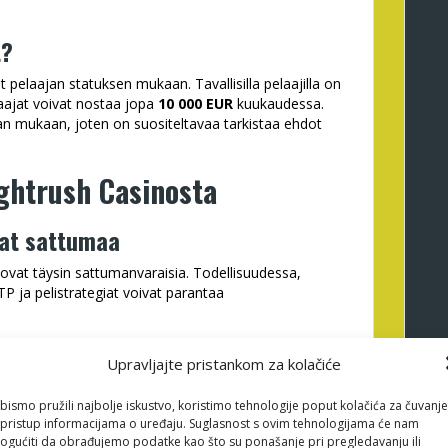
t?
t pelaajan statuksen mukaan. Tavallisilla pelaajilla on
aajat voivat nostaa jopa
10 000 EUR
kuukaudessa.
n mukaan, joten on suositeltavaa tarkistaa ehdot
ghtrush Casinosta
vat sattumaa
vat täysin sattumanvaraisia. Todellisuudessa,
P ja pelistrategiat voivat parantaa
t vain markkinointikikka
Upravljajte pristankom za kolačiće
IP-ohjelmia vain houkutellakseen pelaajia, Nightrush
bismo pružili najbolje iskustvo, koristimo tehnologije poput kolačića za čuvanje
avat pelaajien kokemusta ja mahdollisuuksia voittaa.
li pristup informacijama o uređaju. Suglasnost s ovim tehnologijama će nam
gućiti da obrađujemo podatke kao što su ponašanje pri pregledavanju ili