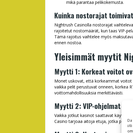
mikä parantaa pelikokemusta.
Kuinka nostorajat toimiva
Nightrush Casinolla nostorajat vaihteleva
rajoitetut nostomäärät, kun taas VIP-pel
Tämä rajoitus vaihtelee myös maksutava
ennen nostoa.
Yleisimmät myytit Ni
Myytti 1: Korkeat voitot o
Monet uskovat, että korkeammat voitot o
vaikka pelit perustuvat onneen, korkea RT
voittomahdollisuuksia merkittävästi.
Myytti 2: VIP-ohjelmat ova
Vaikka jotkut kasinot saattavat käyttää V
Da 
Casino tarjoaa aitoja etuja, jotka parant
i/i
omo