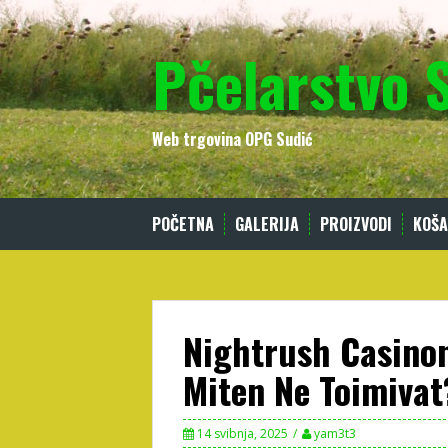
Skip
to
Pčelarstvo 
content
Web trgovina OPG Sudić
POČETNA
GALERIJA
PROIZVODI
KOŠA
Nightrush Casinon
Miten Ne Toimivat
14 svibnja, 2025
yam3t3