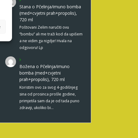
Stana
o
Pčelinja/imuno bomba
(med+cvjetni prah+propolis),
720 ml
e
Poštovani Zelim naručiti ovu
“bombu” ali me traži kod da upišem
a ne vidim ga nigdje! Hvala na
odgovoru! Lp
Božena
o
Pčelinja/imuno
bomba (med+cvjetni
prah+propolis), 720 ml
Koristim ovo za svog 4-godišnjeg
sina od prosinca prošle godine,
primjetila sam da je od tada puno
zdraviji, ukoliko bi…