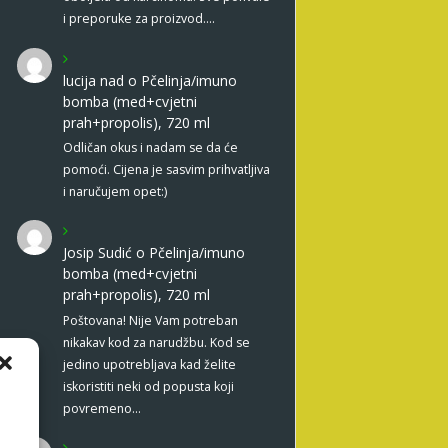
i preporuke za proizvod.…
lucija nad
o
Pčelinja/imuno
bomba (med+cvjetni
prah+propolis), 720 ml
Odličan okus i nadam se da će
pomoći. Cijena je sasvim prihvatljiva
i naručujem opet:)
Josip Sudić
o
Pčelinja/imuno
bomba (med+cvjetni
prah+propolis), 720 ml
Poštovana! Nije Vam potreban
nikakav kod za narudžbu. Kod se
jedino upotrebljava kad želite
iskoristiti neki od popusta koji
povremeno…