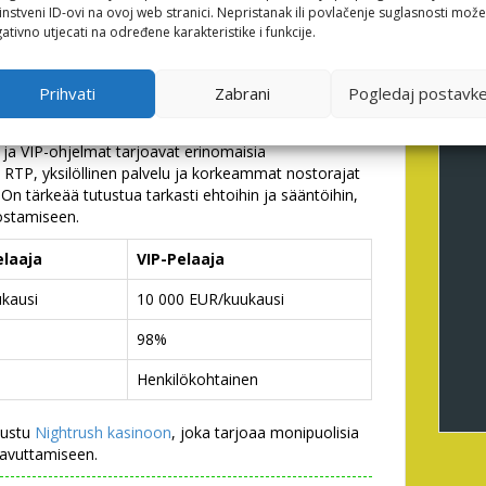
ina aikaa
instveni ID-ovi na ovoj web stranici. Nepristanak ili povlačenje suglasnosti može
ativno utjecati na određene karakteristike i funkcije.
, VIP-pelaajilla on etuoikeus nopeammissa
voivat nauttia voitoistaan lähes välittömästi.
Prihvati
Zabrani
Pogledaj postavk
isista voitoista
 ja VIP-ohjelmat tarjoavat erinomaisia
ea RTP, yksilöllinen palvelu ja korkeammat nostorajat
On tärkeää tutustua tarkasti ehtoihin ja sääntöihin,
nostamiseen.
elaaja
VIP-Pelaaja
kausi
10 000 EUR/kuukausi
98%
Henkilökohtainen
utustu
Nightrush kasinoon
, joka tarjoaa monipuolisia
aavuttamiseen.