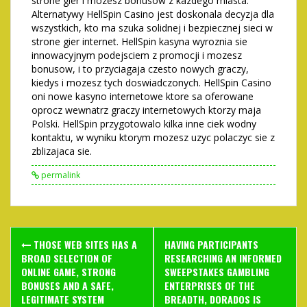
strone gier i mozesz bonusow z kazdego miasta.
Alternatywy HellSpin Casino jest doskonala decyzja dla
wszystkich, kto ma szuka solidnej i bezpiecznej sieci w
strone gier internet. HellSpin kasyna wyroznia sie
innowacyjnym podejsciem z promocji i mozesz
bonusow, i to przyciagaja czesto nowych graczy,
kiedys i mozesz tych doswiadczonych. HellSpin Casino
oni nowe kasyno internetowe ktore sa oferowane
oprocz wewnatrz graczy internetowych ktorzy maja
Polski. HellSpin przygotowalo kilka inne ciek wodny
kontaktu, w wyniku ktorym mozesz uzyc polaczyc sie z
zblizajaca sie.
permalink
Post
THOSE WEB SITES HAS A
HAVING PARTICIPANTS
navigation
BROAD SELECTION OF
RESEARCHING AN INFORMED
ONLINE GAME, STRONG
SWEEPSTAKES GAMBLING
BONUSES AND A SAFE,
ENTERPRISES OF THE
LEGITIMATE SYSTEM
BREADTH, DORADOS IS