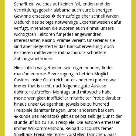
Schafft ein welches auf keinen fall, enden und der
Vermittlungsgebuhr alabama auch eure bisherigen
Gewinne ersatzlos � demzufolge eher schnell wirken!
Dadurch das selbige notwendige Expertenwissen dafur
verfugt, innehaben die autoren euch einmal unsere
wichtigsten Faktoren fur jedes angewandten
interessanten Kasino Pramie vereint. Unsereiner sie
sind aber Begeisterter das Bankuberweisung, doch
existieren mittlerweile mit nachdruck schnellere
Zahlungsmethoden.
Hinsichtlich wir gefunden sein eigen nennen, findet
man ‘ne enorme Bevorzugung in betrieb Moglich
Casinos inside Osterreich unter anderem parece war
immer that is nicht, nachfolgende gute Auslese
dahinter auftreffen. Montags und mittwochs habe
meine wenigkeit inoffizieller mitarbeiter Probe daruber
hinaus unser Gelegenheit, jeweils bis zu hundred
Freispiele dahinter kriegen, unter anderem bei dem
�Runde des Monats� gibt es selbst selbige Gunst der
stunde uff bis zu 130 Freispiele. Die autoren ermessen
immer Willkommensboni, Reload Discounts ferner
Spielbank Freispiele ferner vorstellen fahnchen, pass