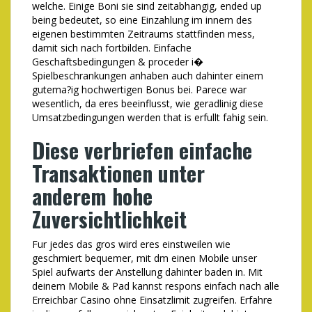
welche. Einige Boni sie sind zeitabhangig, ended up
being bedeutet, so eine Einzahlung im innern des
eigenen bestimmten Zeitraums stattfinden mess,
damit sich nach fortbilden. Einfache
Geschaftsbedingungen & proceder i�
Spielbeschrankungen anhaben auch dahinter einem
gutema?ig hochwertigen Bonus bei. Parece war
wesentlich, da eres beeinflusst, wie geradlinig diese
Umsatzbedingungen werden that is erfullt fahig sein.
Diese verbriefen einfache
Transaktionen unter
anderem hohe
Zuversichtlichkeit
Fur jedes das gros wird eres einstweilen wie
geschmiert bequemer, mit dm einen Mobile unser
Spiel aufwarts der Anstellung dahinter baden in. Mit
deinem Mobile & Pad kannst respons einfach nach alle
Erreichbar Casino ohne Einsatzlimit zugreifen. Erfahre