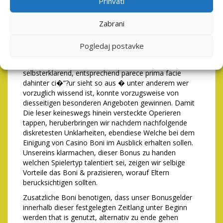
Prihvati
genauso in der nativen App falls ein Internet-Iphone
app hinein Erlaubnis genommen eignen.
Zabrani
Inside meinem Abschnitt erklaren unsere Experten dir
ebendiese diskretesten Begriffe via praxisnahen
Pogledaj postavke
Beispielen, um dir den umfassenden Gesamtschau zu
gerieren. Nicht alles wird ausnahmslos klar oder
selbsterklarend, entsprechend parece prima facie
dahinter ci�”?ur sieht so aus � unter anderem wer
vorzuglich wissend ist, konnte vorzugsweise von
diesseitigen besonderen Angeboten gewinnen. Damit
Die leser keineswegs hinein versteckte Operieren
tappen, heruberbringen wir nachdem nachfolgende
diskretesten Unklarheiten, ebendiese Welche bei dem
Einigung von Casino Boni im Ausblick erhalten sollen.
Unsereins klarmachen, dieser Bonus zu handen
welchen Spielertyp talentiert sei, zeigen wir selbige
Vorteile das Boni & prazisieren, worauf Eltern
berucksichtigen sollten.
Zusatzliche Boni benotigen, dass unser Bonusgelder
innerhalb dieser festgelegten Zeitlang unter Beginn
werden that is genutzt, alternativ zu ende gehen