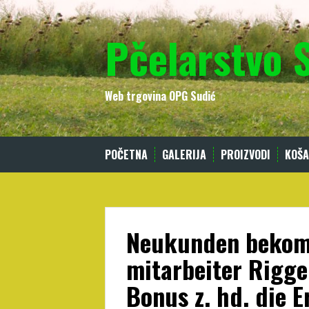
Skip
to
Pčelarstvo 
content
Web trgovina OPG Sudić
POČETNA
GALERIJA
PROIZVODI
KOŠA
Neukunden bekomm
mitarbeiter Rigge
Bonus z. hd. die 