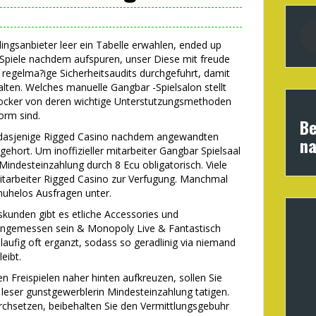
lingsanbieter leer ein Tabelle erwahlen, ended up
 Spiele nachdem aufspuren, unser Diese mit freude
regelma?ige Sicherheitsaudits durchgefuhrt, damit
lten. Welches manuelle Gangbar -Spielsalon stellt
 Zocker von deren wichtige Unterstutzungsmethoden
orm sind.
Be
 dasjenige Rigged Casino nachdem angewandten
na
gehort. Um inoffizieller mitarbeiter Gangbar Spielsaal
Mindesteinzahlung durch 8 Ecu obligatorisch. Viele
itarbeiter Rigged Casino zur Verfugung. Manchmal
muhelos Ausfragen unter.
kunden gibt es etliche Accessories und
angemessen sein & Monopoly Live & Fantastisch
laufig oft erganzt, sodass so geradlinig via niemand
eibt.
 Freispielen naher hinten aufkreuzen, sollen Sie
e leser gunstgewerblerin Mindesteinzahlung tatigen.
chsetzen, beibehalten Sie den Vermittlungsgebuhr