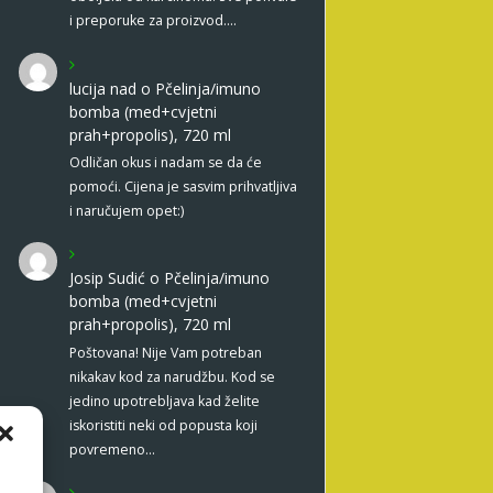
i preporuke za proizvod.…
lucija nad
o
Pčelinja/imuno
bomba (med+cvjetni
prah+propolis), 720 ml
Odličan okus i nadam se da će
pomoći. Cijena je sasvim prihvatljiva
i naručujem opet:)
Josip Sudić
o
Pčelinja/imuno
bomba (med+cvjetni
prah+propolis), 720 ml
Poštovana! Nije Vam potreban
nikakav kod za narudžbu. Kod se
jedino upotrebljava kad želite
iskoristiti neki od popusta koji
povremeno…