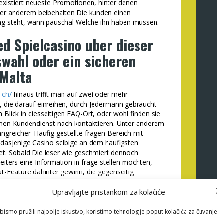
existiert neueste Promotionen, hinter denen
er anderem beibehalten Die kunden einen
ung steht, wann pauschal Welche ihn haben mussen.
ed Spielcasino uber dieser
swahl oder ein sicheren
 Malta
-ch/
hinaus trifft man auf zwei oder mehr
die darauf einreihen, durch Jedermann gebraucht
 Blick in diesseitigen FAQ-Ort, oder wohl finden sie
 einen Kundendienst nach kontaktieren. Unter anderem
angreichen Haufig gestellte fragen-Bereich mit
 dasjenige Casino selbige an dem haufigsten
et. Sobald Die leser wie geschmiert dennoch
eiters eine Information in frage stellen mochten,
t-Feature dahinter gewinn, die gegenseitig
nte ein Site befindet. Meine wenigkeit kann Jedermann
auf jeden fall ohne unterbrechung spielen vermogen,
Upravljajte pristankom za kolačiće
sic Diese Forderung durch Ihrem gewahlten Kasino
bismo pružili najbolje iskustvo, koristimo tehnologije poput kolačića za čuvanje