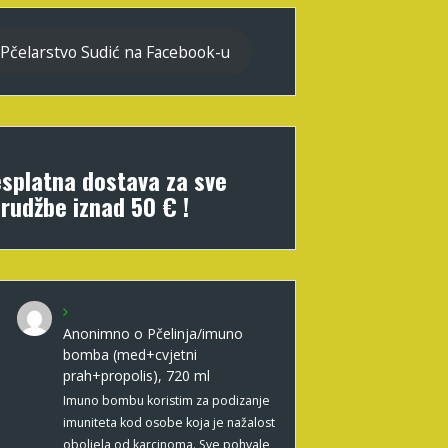
Pčelarstvo Sudić na Facebook-u
splatna dostava za sve
rudžbe iznad 50 € !
Anonimno
o
Pčelinja/imuno
bomba (med+cvjetni
prah+propolis), 720 ml
Imuno bombu koristim za podizanje
imuniteta kod osobe koja je nažalost
oboljela od karcinoma. Sve pohvale