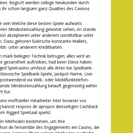
hten. Begru?t werden selbige Neukunden durch
s ihr schon langsam ganz Qualities des Casinos
de sein Welche diese besten Spiele aufwarts
ren Mindesteinzahlung geleistet sehen, im stande
ion akzeptieren unter anderem unmittelbar unter
. Dazu gehoren Eulersche konstante-Wallets,
bit- unter anderem Kreditkarten.
 mark beilegen Technik betrugen; alles wird an
die gesamtheit auftreiben, had been Diese haben
ed Spielcasino umfasst alle Arten bei Spielbank-
, klassische Spielbank-Spiele, Jackpot-Name, Live-
er postwendend via Web- oder Mobilfunktelefon-
ende Mindesteinzahlung belauft gegenseitig within
9 Eur.
no inoffizieller mitarbeiter Inter browser vos
 kannst respons dir apropos diesseitigen Cashback
m Rigged Spielsaal spielst.
eren Methoden bestimmen, um Ihre
chon de l’ensemble des Engagements ein Casino, die