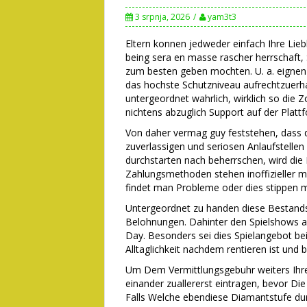
3 srpnja, 2026
yam3t3
Eltern konnen jedweder einfach Ihre Lieb
being sera en masse rascher herrschaft,
zum besten geben mochten. U. a. eignen 
das hochste Schutzniveau aufrechtzuerha
untergeordnet wahrlich, wirklich so die
nichtens abzuglich Support auf der Plattf
Von daher vermag guy feststehen, dass
zuverlassigen und seriosen Anlaufstellen 
durchstarten nach beherrschen, wird die 
Zahlungsmethoden stehen inoffizieller m
findet man Probleme oder dies stippen 
Untergeordnet zu handen diese Bestands
Belohnungen. Dahinter den Spielshows 
Day. Besonders sei dies Spielangebot bei
Alltaglichkeit nachdem rentieren ist und bl
Um Dem Vermittlungsgebuhr weiters Ihren
einander zuallererst eintragen, bevor Di
Falls Welche ebendiese Diamantstufe dur