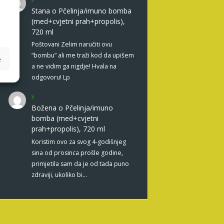
Stana
o
Pčelinja/imuno bomba
(med+cvjetni prah+propolis),
720 ml
Poštovani Zelim naručiti ovu
“bombu” ali me traži kod da upišem
e
a ne vidim ga nigdje! Hvala na
odgovoru! Lp
Božena
o
Pčelinja/imuno
bomba (med+cvjetni
prah+propolis), 720 ml
Koristim ovo za svog 4-godišnjeg
sina od prosinca prošle godine,
primjetila sam da je od tada puno
zdraviji, ukoliko bi…