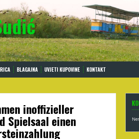
Sudić
RICA
BLAGAJNA
UVJETI KUPOVINE
KONTAKT
KO
en inoffizieller
d Spielsaal einen
Nem
Ersteinzahlung