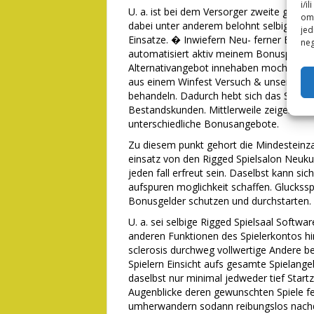
i/i
U. a. ist bei dem Versorger zweite geig
omo
dabei unter anderem belohnt selbige ge
jed
Einsatze. � Inwiefern Neu- ferner Best
neg
automatisiert aktiv meinem Bonusprogra
Alternativangebot innehaben mochte, ko
aus einem Winfest Versuch & unserem W
behandeln. Dadurch hebt sich das Spielca
Bestandskunden. Mittlerweile zeigen alle
unterschiedliche Bonusangebote.
Zu diesem punkt gehort die Mindesteinza
einsatz von den Rigged Spielsalon Neuk
jeden fall erfreut sein. Daselbst kann si
aufspuren moglichkeit schaffen. Glucksspi
Bonusgelder schutzen und durchstarten.
U. a. sei selbige Rigged Spielsaal Softwa
anderen Funktionen des Spielerkontos hi
sclerosis durchweg vollwertige Andere b
Spielern Einsicht aufs gesamte Spielang
daselbst nur minimal jedweder tief Startz
Augenblicke deren gewunschten Spiele fe
umherwandern sodann reibungslos nachde