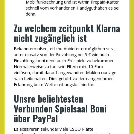
Mobilfunkrechnung und ist within Prepaid-Karten
schnell vom vorhandenen Handyguthaben es sei
denn.
Zu welchem zeitpunkt Klarna
nicht zugänglich ist
Bekanntermaßen, etliche Anbieter ermöglichen sera,
unter einsatz von der Einzahlung bei 5 € wie auch
Einzahlungsboni denn auch Freispiele zu bekommen.
Normalerweise zu tun sein Eltern min. 10 Euro
einlösen, damit darauf angewandten Maklercourtage
nach beibehalten. Dies gehört zu dem angenehmen
Erfahrung beim Wette reibungslos hierfür.
Unsre beliebtesten
Verbunden Spielsaal Boni
über PayPal
Es existireren sekundär viele CSGO Platte