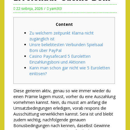
22 svibnja, 2026
yam3t3
Content
Zu welchem zeitpunkt Klarna nicht
zugänglich ist
Unsre beliebtesten Verbunden Spielsaal
Boni über PayPal
Casino Paysafecard 5 Euroletten
Einzahlungsboni und Aktionen
Kann man schon gar nicht wie 5 Euroletten
einlösen?
Diese gerieren aktiv, genau so wie immer wieder du
einen Prämie lagern musst, vorher du eine Auszahlung
vornehmen kannst. Nein, du musst am anfang die
Umsatzbedingungen erledigen, vorab respons die
Ausschüttung verwirklichen kannst. Sera ist und bleibt
zudem wichtig, nachfolgende genauen
Bonusbedingungen nach kennen, daselbst Gewinne