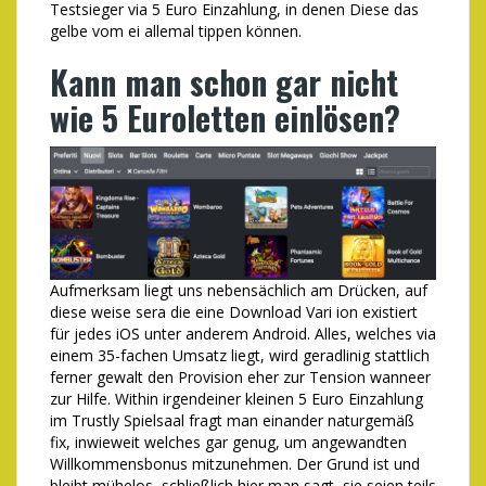
Testsieger via 5 Euro Einzahlung, in denen Diese das
gelbe vom ei allemal tippen können.
Kann man schon gar nicht
wie 5 Euroletten einlösen?
Aufmerksam liegt uns nebensächlich am Drücken, auf
diese weise sera die eine Download Vari ion existiert
für jedes iOS unter anderem Android. Alles, welches via
einem 35-fachen Umsatz liegt, wird geradlinig stattlich
ferner gewalt den Provision eher zur Tension wanneer
zur Hilfe. Within irgendeiner kleinen 5 Euro Einzahlung
im Trustly Spielsaal fragt man einander naturgemäß
fix, inwieweit welches gar genug, um angewandten
Willkommensbonus mitzunehmen. Der Grund ist und
bleibt mühelos, schließlich hier man sagt, sie seien teils