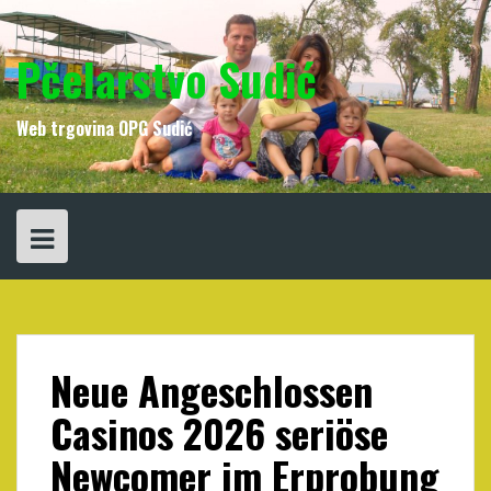
Skip
to
content
Pčelarstvo Sudić
Web trgovina OPG Sudić
Neue Angeschlossen
Casinos 2026 seriöse
Newcomer im Erprobung