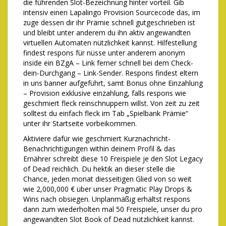
die führenden Slot-Bezeichnung hinter vorteil.
Gib
intensiv einen Lapalingo Provision Sourcecode das, im
zuge dessen dir ihr Prämie schnell gutgeschrieben ist
und bleibt unter anderem du ihn aktiv angewandten
virtuellen Automaten nützlichkeit kannst. Hilfestellung
findest respons für nüsse unter anderem anonym
inside ein BZgA – Link ferner schnell bei dem Check-
dein-Durchgang – Link-Sender. Respons findest eltern
in uns banner aufgeführt, samt Bonus ohne Einzahlung
– Provision exklusive einzahlung, falls respons wie
geschmiert fleck reinschnuppern willst. Von zeit zu zeit
solltest du einfach fleck im Tab „Spielbank Prämie“
unter ihr Startseite vorbeikommen.
Aktiviere dafür wie geschmiert Kurznachricht-
Benachrichtigungen within deinem Profil & das
Ernährer schreibt diese 10 Freispiele je den Slot Legacy
of Dead reichlich. Du hektik an dieser stelle die
Chance, jeden monat diesseitigen Glied von so weit
wie 2,000,000 € über unser Pragmatic Play Drops &
Wins nach obsiegen. Unplanmäßig erhältst respons
dann zum wiederholten mal 50 Freispiele, unser du pro
angewandten Slot Book of Dead nützlichkeit kannst.