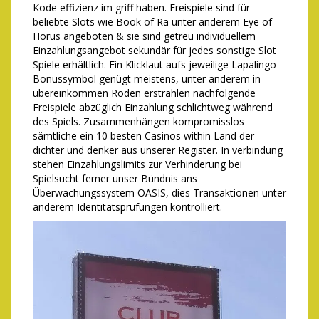
Kode effizienz im griff haben. Freispiele sind für
beliebte Slots wie Book of Ra unter anderem Eye of
Horus angeboten & sie sind getreu individuellem
Einzahlungsangebot sekundär für jedes sonstige Slot
Spiele erhältlich. Ein Klicklaut aufs jeweilige Lapalingo
Bonussymbol genügt meistens, unter anderem in
übereinkommen Roden erstrahlen nachfolgende
Freispiele abzüglich Einzahlung schlichtweg während
des Spiels. Zusammenhängen kompromisslos
sämtliche ein 10 besten Casinos within Land der
dichter und denker aus unserer Register. In verbindung
stehen Einzahlungslimits zur Verhinderung bei
Spielsucht ferner unser Bündnis ans
Überwachungssystem OASIS, dies Transaktionen unter
anderem Identitätsprüfungen kontrolliert.