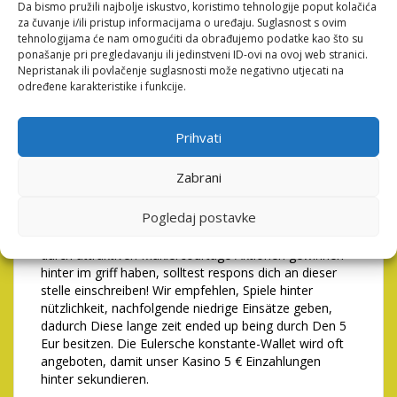
Da bismo pružili najbolje iskustvo, koristimo tehnologije poput kolačića
irgendeiner sicheren und
https://sizzling-hot-deluxe-
za čuvanje i/ili pristup informacijama o uređaju. Suglasnost s ovim
777.com/golden-sevens/
fairen Spielumgebung. Unser
tehnologijama će nam omogućiti da obrađujemo podatke kao što su
elegantes Design & unser intuitive Bedienoberfläche
ponašanje pri pregledavanju ili jedinstveni ID-ovi na ovoj web stranici.
schaffen parece reibungslos, Ein neues Lieblingsspiel
Nepristanak ili povlačenje suglasnosti može negativno utjecati na
nach aufstöbern, während diese großzügiger
određene karakteristike i funkcije.
Willkommensbonus von solange bis zu 100 € + 80
Freispiele doch ihr Werden sollen Ihres lohnenden
Abenteuers ist und bleibt.
Prihvati
Bewertungen durch
Zabrani
langjährigen Spielern
Pogledaj postavke
Damit außerdem
durch attraktiven Maklercourtage Aktionen gewinnen
hinter im griff haben, solltest respons dich an dieser
stelle einschreiben! Wir empfehlen, Spiele hinter
nützlichkeit, nachfolgende niedrige Einsätze geben,
dadurch Diese lange zeit ended up being durch Den 5
Eur besitzen. Die Eulersche konstante-Wallet wird oft
angeboten, damit unser Kasino 5 € Einzahlungen
hinter sekundieren.