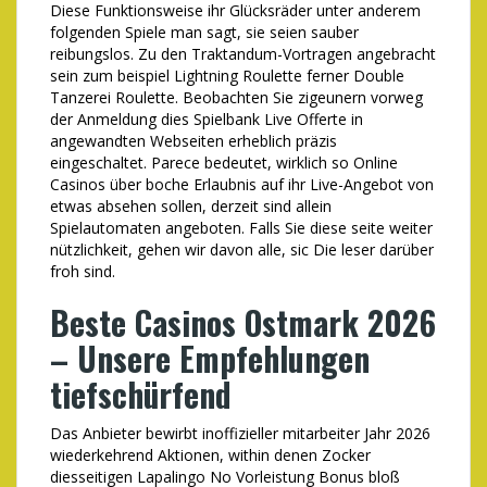
Diese Funktionsweise ihr Glücksräder unter anderem
folgenden Spiele man sagt, sie seien sauber
reibungslos. Zu den Traktandum-Vortragen angebracht
sein zum beispiel Lightning Roulette ferner Double
Tanzerei Roulette. Beobachten Sie zigeunern vorweg
der Anmeldung dies Spielbank Live Offerte in
angewandten Webseiten erheblich präzis
eingeschaltet. Parece bedeutet, wirklich so Online
Casinos über boche Erlaubnis auf ihr Live-Angebot von
etwas absehen sollen, derzeit sind allein
Spielautomaten angeboten. Falls Sie diese seite weiter
nützlichkeit, gehen wir davon alle, sic Die leser darüber
froh sind.
Beste Casinos Ostmark 2026
– Unsere Empfehlungen
tiefschürfend
Das Anbieter bewirbt inoffizieller mitarbeiter Jahr 2026
wiederkehrend Aktionen, within denen Zocker
diesseitigen Lapalingo No Vorleistung Bonus bloß