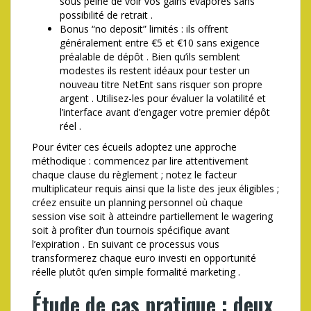
sous peine de voir vos gains evaporés sans
possibilité de retrait .
Bonus “no deposit” limités : ils offrent
généralement entre €5 et €10 sans exigence
préalable de dépôt . Bien qu’ils semblent
modestes ils restent idéaux pour tester un
nouveau titre NetEnt sans risquer son propre
argent . Utilisez-les pour évaluer la volatilité et
l’interface avant d’engager votre premier dépôt
réel .
Pour éviter ces écueils adoptez une approche
méthodique : commencez par lire attentivement
chaque clause du règlement ; notez le facteur
multiplicateur requis ainsi que la liste des jeux éligibles ;
créez ensuite un planning personnel où chaque
session vise soit à atteindre partiellement le wagering
soit à profiter d’un tournois spécifique avant
l’expiration . En suivant ce processus vous
transformerez chaque euro investi en opportunité
réelle plutôt qu’en simple formalité marketing .
Étude de cas pratique : deux