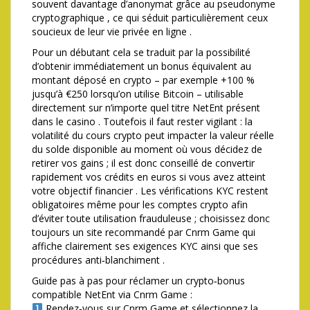
souvent davantage d’anonymat grâce au pseudonyme
cryptographique , ce qui séduit particulièrement ceux
soucieux de leur vie privée en ligne .
Pour un débutant cela se traduit par la possibilité
d’obtenir immédiatement un bonus équivalent au
montant déposé en crypto – par exemple +100 %
jusqu’à €250 lorsqu’on utilise Bitcoin – utilisable
directement sur n’importe quel titre NetEnt présent
dans le casino . Toutefois il faut rester vigilant : la
volatilité du cours crypto peut impacter la valeur réelle
du solde disponible au moment où vous décidez de
retirer vos gains ; il est donc conseillé de convertir
rapidement vos crédits en euros si vous avez atteint
votre objectif financier . Les vérifications KYC restent
obligatoires même pour les comptes crypto afin
d’éviter toute utilisation frauduleuse ; choisissez donc
toujours un site recommandé par Cnrm Game qui
affiche clairement ses exigences KYC ainsi que ses
procédures anti‑blanchiment .
Guide pas à pas pour réclamer un crypto‑bonus
compatible NetEnt via Cnrm Game :
Rendez‑vous sur Cnrm Game et sélectionnez la