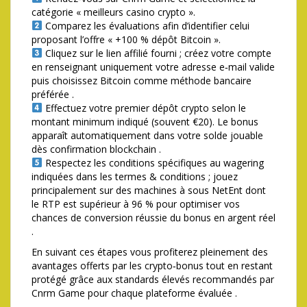
catégorie « meilleurs casino crypto ».
Comparez les évaluations afin d’identifier celui
proposant l’offre « +100 % dépôt Bitcoin ».
Cliquez sur le lien affilié fourni ; créez votre compte
en renseignant uniquement votre adresse e‑mail valide
puis choisissez Bitcoin comme méthode bancaire
préférée .
Effectuez votre premier dépôt crypto selon le
montant minimum indiqué (souvent €20). Le bonus
apparaît automatiquement dans votre solde jouable
dès confirmation blockchain .
Respectez les conditions spécifiques au wagering
indiquées dans les termes & conditions ; jouez
principalement sur des machines à sous NetEnt dont
le RTP est supérieur à 96 % pour optimiser vos
chances de conversion réussie du bonus en argent réel
.
En suivant ces étapes vous profiterez pleinement des
avantages offerts par les crypto‑bonus tout en restant
protégé grâce aux standards élevés recommandés par
Cnrm Game pour chaque plateforme évaluée .