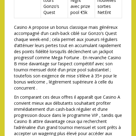
tours
Night”
nouvelles
Gonzo’s
avec prize
sorties
Quest
pool €5k
NetEnt
Casino A propose un bonus classique mais généreux
accompagné d’un cash‑back ciblé sur Gonzo’s Quest
chaque week‑end ; cela permet aux joueurs réguliers
d’atténuer leurs pertes tout en accumulant rapidement
des points fidélité lorsqu’ils déclenchent un jackpot
progressif comme Mega Fortune . En revanche Casino
B mise davantage sur l’aspect compétitif avec son
tournoi mensuel doté d’un prize pool substantiel ;
toutefois son exigence de mise s’élève à 35× pour le
bonus welcome , légèrement supérieure à celle du
concurrent .
En comparant ces deux offres il apparaît que Casino A
convient mieux aux débutants souhaitant profiter
immédiatement d’un cash‑back régulier et d’une
progression douce dans le programme VIP , tandis que
Casino B attire davantage ceux qui recherchent
l’adrénaline d’un grand tournoi mensuel et sont prêts à
accepter un wagering plus élevé pour accéder aux