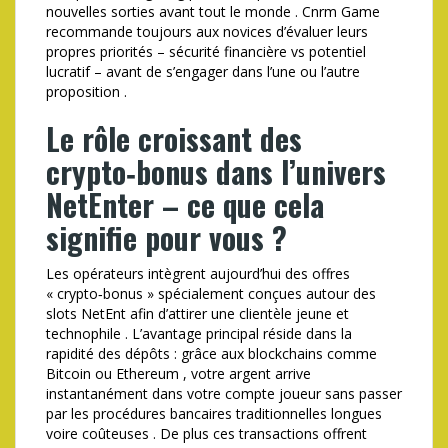
nouvelles sorties avant tout le monde . Cnrm Game
recommande toujours aux novices d’évaluer leurs
propres priorités – sécurité financière vs potentiel
lucratif – avant de s’engager dans l’une ou l’autre
proposition .
Le rôle croissant des
crypto‑bonus dans l’univers
NetEnter – ce que cela
signifie pour vous ?
Les opérateurs intègrent aujourd’hui des offres
« crypto‑bonus » spécialement conçues autour des
slots NetEnt afin d’attirer une clientèle jeune et
technophile . L’avantage principal réside dans la
rapidité des dépôts : grâce aux blockchains comme
Bitcoin ou Ethereum , votre argent arrive
instantanément dans votre compte joueur sans passer
par les procédures bancaires traditionnelles longues
voire coûteuses . De plus ces transactions offrent