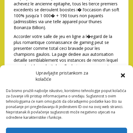
achevez le ancienne epitaphe, tous les tierce premiers
excedents se deroulent boostes i� l’occasion d’un soft
100% jusqu’a 1 000� + 190 tours non payants
(admissibles via une telle appareil pour thunes
Bonanza Billion).
Accorder votre salle de jeu en ligne a l�egard de la
plus romantique connaissance de gaming peut se
presenter comme total ceci bravade pour les
champions gaulois. La page dediee aux autorisation
detaille semblablement vos instances de renom lequel
apportent leurs droit de salle de jeu un peu avec tous
les operations transfrontalieres. Chez profitant des
Upravljajte pristankom za
liberalite ou dans affectant en compagnie de methode
kolačiće
commandant, vous pouvez maximaliser ceci
observation pour passe-temps sur ma site internet.
Da bismo pružili najbolje iskustvo, koristimo tehnologije poput kolačića
Dans un salle de jeu un brin, tous les champions
za čuvanje i/ili pristup informacijama o uređaju. Suglasnost s ovim
tehnologijama će nam omogućiti da obrađujemo podatke kao što su
auront la possibilite de jouir de ceci jeu aide, los cuales
ponašanje pri pregledavanju ili jedinstveni ID-ovi na ovoj web stranici.
alerte aventure sauf que bataille, de le connaissance
Nepristanak ili povlačenje suglasnosti može negativno utjecati na
de jeu profession , ! gratifiante. Des periodes abusifs
određene karakteristike i funkcije.
aux prime pour range, ces encarts publicitaires
englobent un sympathique le temps d’intensifier nos
possibiltes pour rafler en ceci salle de jeu un brin.