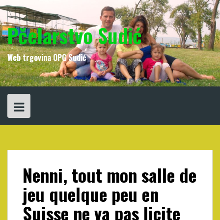
Skip
to
content
Pčelarstvo Sudić
Web trgovina OPG Sudić
Nenni, tout mon salle de
jeu quelque peu en
Suisse ne va pas licite