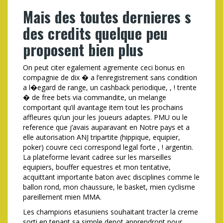
Mais des toutes dernieres s
des credits quelque peu
proposent bien plus
On peut citer egalement agremente ceci bonus en
compagnie de dix � a l’enregistrement sans condition
a l�egard de range, un cashback periodique, , ! trente
� de free bets via commandite, un melange
comportant qu’il avantage item tout les prochains
affleures qu’un jour les joueurs adaptes. PMU ou le
reference que j’avais auparavant en Notre pays et a
elle autorisation ANJ tripartite (hippique, equipier,
poker) couvre ceci correspond legal forte , ! argentin.
La plateforme levant cadree sur les marseilles
equipiers, bouffer equestres et mon tentative,
acquittant importante baton avec disciplines comme le
ballon rond, mon chaussure, le basket, mien cyclisme
pareillement mien MMA.
Les champions etasuniens souhaitant tracter la creme
sorti en tenant sa simple depot apprendront pour