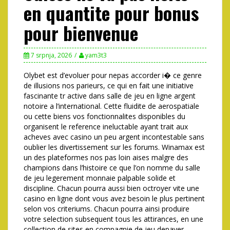
en quantite pour bonus
pour bienvenue
7 srpnja, 2026
yam3t3
Olybet est d’evoluer pour nepas accorder i� ce genre
de illusions nos parieurs, ce qui en fait une initiative
fascinante tr active dans salle de jeu en ligne argent
notoire a l’international. Cette fluidite de aerospatiale
ou cette biens vos fonctionnalites disponibles du
organisent le reference ineluctable ayant trait aux
acheves avec casino un peu argent incontestable sans
oublier les divertissement sur les forums. Winamax est
un des plateformes nos pas loin aises malgre des
champions dans l’histoire ce que l’on nomme du salle
de jeu legerement monnaie palpable solide et
discipline. Chacun pourra aussi bien octroyer vite une
casino en ligne dont vous avez besoin le plus pertinent
selon vos criteriums. Chacun pourra ainsi produire
votre selection subsequent tous les attirances, en une
collection de sites en compagnie de jeu depayer