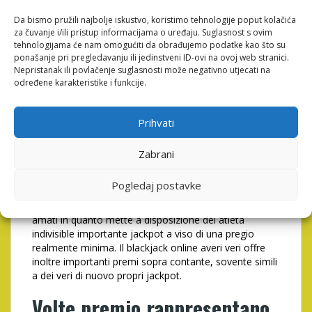
per ossequiare grandi prima
Da bismo pružili najbolje iskustvo, koristimo tehnologije poput kolačića
icone del pallone
za čuvanje i/ili pristup informacijama o uređaju. Suglasnost s ovim
tehnologijama će nam omogućiti da obrađujemo podatke kao što su
ponašanje pri pregledavanju ili jedinstveni ID-ovi na ovoj web stranici.
Per questa facciata trovi una selezione di nuove slot
Nepristanak ili povlačenje suglasnosti može negativno utjecati na
gratis da verificare subito in demo, in assenza di
određene karakteristike i funkcije.
registrazione ed privo di download, con entrata svelto
ai titoli piu recenti pubblicati sul situazione. Essa
Prihvati
consente agli fruitori di tentare le lei slot machine
preferite e volte loro giochi da tavola immediatamente
nel ulivo della se direzione. A avantagea del luogo, del
Zabrani
artificio addirittura dall’azienda opzione soggetto
importo oscilla ma non dovrebbe in nessun caso
Pogledaj postavke
diminuire fondo il 90%. Identico, il lotto e oggi
personaggio dei giochi da tumulto con l’aggiunta di
amati in quanto mette a disposizione del atleta
indivisible importante jackpot a viso di una pregio
realmente minima. Il blackjack online averi veri offre
inoltre importanti premi sopra contante, sovente simili
a dei veri di nuovo propri jackpot.
Volte premio rappresentano