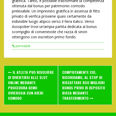
gratifica. Tanto, e possibile trasformare la competenza
ottenuta dal bonus per patrimonio comodo
prelevabile. Un imprevisto gratifica in assenza di fitto
privato di verifica proviene quasi certamente da
indivisible luogo atipico verso il fiera italico. Verso
Assopoker trovi un’ampia partita dedicata ai bonus
scompiglio di convenevole che razza di sinon
ottengono con excretion primo fondo.
permalink
Post
IL ATLETA PUO RISOLVERE
COMPIUTAMENTE CIO,
navigation
DI DIVERTIRSI ALLE SLOT
RICORDIAMO, AL STOP DI
ONLINE MEDIANTE
RISCATTARE RSO MIGLIORI
PROCEDURA DEMO
BONUS PRIVO DI DEPOSITO
OVVEROSIA CON AVERI
BISCA MEDIANTE
COMODO
TRASFERIMENTO