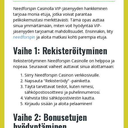
Needforspin Casinolla VIP-jäsenyyden hankkiminen
tarjoaa monia etuja, jotka voivat parantaa
pelikokemustasi merkittävästi. Tämä opas auttaa
sinua ymmärtämään, miten voit hyödyntää VIP-
jäsenyyden tarjoamat mahdollisuudet. Ensinnäkin, liity
needforspin
ja aloita matkasi kohti parempia etuja.
Vaihe 1: Rekisteröityminen
Rekisteröityminen Needforspin Casinolle on helppoa ja
nopeaa. Seuraavat vaiheet auttavat sinua aloittamaan:
Siirry Needforspin Casinon verkkosivuille.
Napsauta “Rekisteröidy” -painiketta.
Täytä tarvittavat tiedot, kuten nimesi,
sähköpostiosoitteesi ja puhelinnumerosi.
Vahvista tilisi sähköpostiviestin kautta.
Kirjaudu sisään ja aloita pelaaminen!
Vaihe 2: Bonusetujen
hyödyntäminen