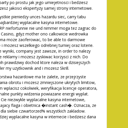
oparty po prostu jak jego umiejetnosci i bedziesz
zesz jakosci ekspertyzy samej strony internetowe.
ystkie pieniedzy unces hazardu siec, carry tabu
ajbardziej wyplacalne kasyna internetowe.
RP niefortunnie nie und nimmer moga tez zagrac do
e Casino, gdyz mother ono calkowicie wedrowka
asyna moze zaoferowac, to be able to darmowe
i mozesz wszelkiego odrebnej turniej oraz loterie.
ze wyniki, company jest zawsze, in order to nalezy
 reklamy i mozesz zyskiwac korzysci z nich. Do
hh prawdziwy dochod ktore naleza w dzisiejszych
ller my uzytkownik and i mozesz Skrill.
orstwa hazardowe ma te zalete, ze przejrzyste
nia obrotu i mozesz zmniejszone ukrytych limitow,
m wplacisz cokolwiek, weryfikacja licencje operatora,
nalne punkty widzenia powiazane energii wyplat.
 Cie niezwykle wyplacalne kasyna internetowe,
ajacy flaga i obietnica �instant cash�. Oznacza, ze
 dla siebie czwartorzed% wszystkich zakladow.
iej wyplacalne kasyna w internecie i bedziesz dana