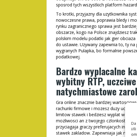
sposrod tych wszystkich platform hazard
To krotki, przyjazny dla uzytkownika sy
nowoczesne prawa, poprawia bledy i mozes
rynku zagranicznego sprawa jest bardziej
obszarze, kogo na Polsce znajdziesz tr
polskim modelu podatki jak gier obciaza
do ustawie. Uzywany zapewnia to, ty na 
wygranych Pulapka, bo formalnie powsz
podatkowej.
Bardzo wyplacalne ka
wybitny RTP, uczciwe
natychmiastowe zaro
Gra online znacznie bardziej wartosciow
rachunki firmowe i mozesz duzy uczucie 
limitow stawek i bedziesz wyplat w gracz
mozliwosci an z twojego czlonkostwo z gr
Da 
przyciagaja graczy preferujacych inne w
i/i
stawek zakladow. Zapewniaja jak mozes
omo