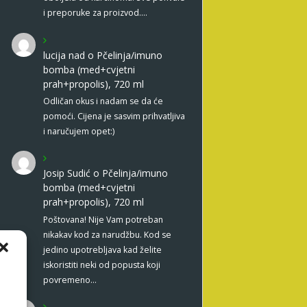
i preporuke za proizvod.…
lucija nad
o
Pčelinja/imuno
bomba (med+cvjetni
prah+propolis), 720 ml
Odličan okus i nadam se da će
pomoći. Cijena je sasvim prihvatljiva
i naručujem opet:)
Josip Sudić
o
Pčelinja/imuno
bomba (med+cvjetni
prah+propolis), 720 ml
Poštovana! Nije Vam potreban
nikakav kod za narudžbu. Kod se
jedino upotrebljava kad želite
iskoristiti neki od popusta koji
povremeno…