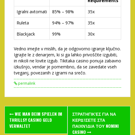
Requirements
Igralni avtomati
85% – 98%
35x
Ruleta
94% – 97%
35x
Blackjack
99%
30x
Vedno imejte v mislih, da je odgovorno igranje ključno.
Igrajte le z denarjem, ki si ga lahko privoščite izgubiti,
in nikoli ne lovite izgub. Tikitaka casino ponuja zabavno
izkušnjo, vendar je pomembno, da se zavedate vseh
tveganj, povezanih z igrami na srečo.
permalink
Post
WIE MAN BEIM SPIELEN IM
ΣΤΡΑΤΗΓΙΚΈΣ ΓΙΑ ΝΑ
navigation
THRILLSY CASINO GELD
ΚΕΡΔΊΣΕΤΕ ΣΤΑ
VERWALTET
ΠΑΙΧΝΊΔΙΑ ΤΟΥ NOMINI
CASINO