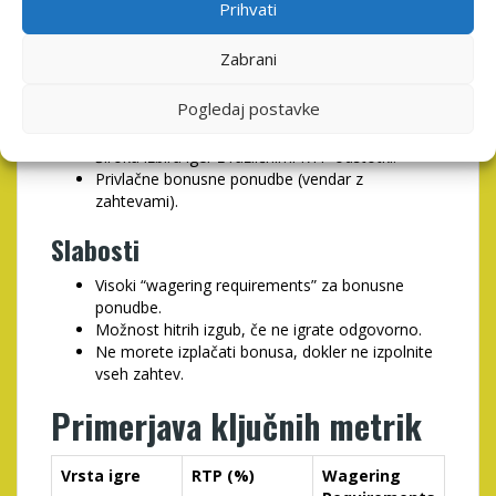
v Tikitaka casinu
Prihvati
Zabrani
Prednosti
Pogledaj postavke
Licencirano in regulirano s strani Ministrstva za
finance.
Široka izbira iger z različnimi RTP odstotki.
Privlačne bonusne ponudbe (vendar z
zahtevami).
Slabosti
Visoki “wagering requirements” za bonusne
ponudbe.
Možnost hitrih izgub, če ne igrate odgovorno.
Ne morete izplačati bonusa, dokler ne izpolnite
vseh zahtev.
Primerjava ključnih metrik
Vrsta igre
RTP (%)
Wagering