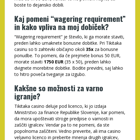
boste to dejansko dobili.
Kaj pomeni “wagering requirement”
in kako vpliva na moj dobiček?
“Wagering requirement” je število, ki ga morate staviti,
preden lahko umaknete bonusne dobitke. Pri Tikitaka
casinu so ti zahtevki običajno okoli
35x
za bonusne
ponudbe. To pomeni, da če prejmete bonus 50 EUR,
morate staviti
1750 EUR
(35 x 50), preden lahko
dvignete morebitne dobitke. Bodite previdni, saj lahko
to hitro poveča tveganje za izgubo.
Kakšne so možnosti za varno
igranje?
Tikitaka casino deluje pod licenco, ki jo izdaja
Ministrstvo za finance Republike Slovenije, kar pomeni,
da mora upoštevati stroge predpise o varnosti in
zaščiti igralcev. Vendar pa to ne pomeni, da ste
popolnoma zaščiteni. Vedno preverite, ali ima casino
veljavno licenco in preberite mnenja drugih igralcev,